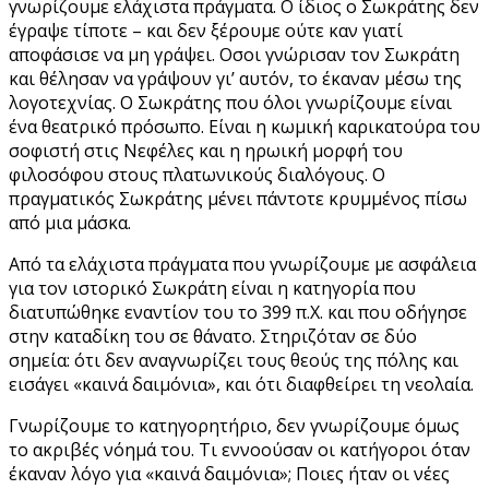
γνωρίζουμε ελάχιστα πράγματα. O ίδιος ο Σωκράτης δεν
έγραψε τίποτε – και δεν ξέρουμε ούτε καν γιατί
αποφάσισε να μη γράψει. Oσοι γνώρισαν τον Σωκράτη
και θέλησαν να γράψουν γι’ αυτόν, το έκαναν μέσω της
λογοτεχνίας. O Σωκράτης που όλοι γνωρίζουμε είναι
ένα θεατρικό πρόσωπο. Eίναι η κωμική καρικατούρα του
σοφιστή στις Nεφέλες και η ηρωική μορφή του
φιλοσόφου στους πλατωνικούς διαλόγους. O
πραγματικός Σωκράτης μένει πάντοτε κρυμμένος πίσω
από μια μάσκα.
Από τα ελάχιστα πράγματα που γνωρίζουμε με ασφάλεια
για τον ιστορικό Σωκράτη είναι η κατηγορία που
διατυπώθηκε εναντίον του το 399 π.Χ. και που οδήγησε
στην καταδίκη του σε θάνατο. Στηριζόταν σε δύο
σημεία: ότι δεν αναγνωρίζει τους θεούς της πόλης και
εισάγει «καινά δαιμόνια», και ότι διαφθείρει τη νεολαία.
Γνωρίζουμε το κατηγορητήριο, δεν γνωρίζουμε όμως
το ακριβές νόημά του. Τι εννοούσαν οι κατήγοροι όταν
έκαναν λόγο για «καινά δαιμόνια»; Ποιες ήταν οι νέες