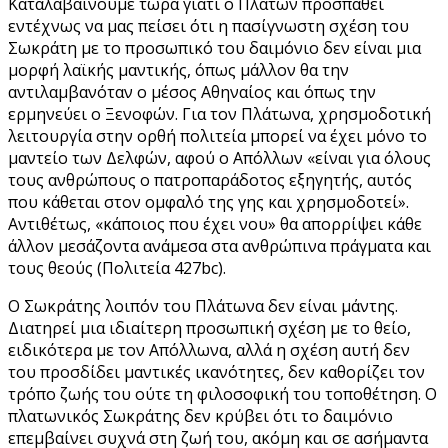
Καταλαβαίνουμε τώρα γιατί ο Πλάτων προσπαθεί
εντέχνως να μας πείσει ότι η πασίγνωστη σχέση του
Σωκράτη με το προσωπικό του δαιμόνιο δεν είναι μια
μορφή λαϊκής μαντικής, όπως μάλλον θα την
αντιλαμβανόταν ο μέσος Αθηναίος και όπως την
ερμηνεύει ο Ξενοφών. Για τον Πλάτωνα, χρησμοδοτική
λειτουργία στην ορθή πολιτεία μπορεί να έχει μόνο το
μαντείο των Δελφών, αφού ο Απόλλων «είναι για όλους
τους ανθρώπους ο πατροπαράδοτος εξηγητής, αυτός
που κάθεται στον ομφαλό της γης και χρησμοδοτεί».
Αντιθέτως, «κάποιος που έχει νου» θα απορρίψει κάθε
άλλον μεσάζοντα ανάμεσα στα ανθρώπινα πράγματα και
τους θεούς (Πολιτεία 427bc).
Ο Σωκράτης λοιπόν του Πλάτωνα δεν είναι μάντης.
Διατηρεί μια ιδιαίτερη προσωπική σχέση με το θείο,
ειδικότερα με τον Απόλλωνα, αλλά η σχέση αυτή δεν
του προσδίδει μαντικές ικανότητες, δεν καθορίζει τον
τρόπο ζωής του ούτε τη φιλοσοφική του τοποθέτηση. Ο
πλατωνικός Σωκράτης δεν κρύβει ότι το δαιμόνιο
επεμβαίνει συχνά στη ζωή του, ακόμη και σε ασήμαντα