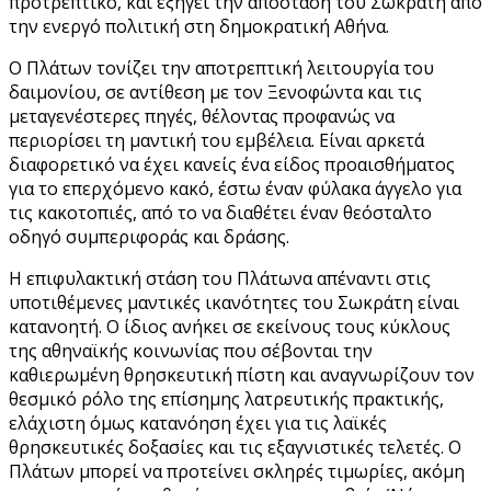
προτρεπτικό, και εξηγεί την απόσταση του Σωκράτη από
την ενεργό πολιτική στη δημοκρατική Αθήνα.
Ο Πλάτων τονίζει την αποτρεπτική λειτουργία του
δαιμονίου, σε αντίθεση με τον Ξενοφώντα και τις
μεταγενέστερες πηγές, θέλοντας προφανώς να
περιορίσει τη μαντική του εμβέλεια. Είναι αρκετά
διαφορετικό να έχει κανείς ένα είδος προαισθήματος
για το επερχόμενο κακό, έστω έναν φύλακα άγγελο για
τις κακοτοπιές, από το να διαθέτει έναν θεόσταλτο
οδηγό συμπεριφοράς και δράσης.
Η επιφυλακτική στάση του Πλάτωνα απέναντι στις
υποτιθέμενες μαντικές ικανότητες του Σωκράτη είναι
κατανοητή. Ο ίδιος ανήκει σε εκείνους τους κύκλους
της αθηναϊκής κοινωνίας που σέβονται την
καθιερωμένη θρησκευτική πίστη και αναγνωρίζουν τον
θεσμικό ρόλο της επίσημης λατρευτικής πρακτικής,
ελάχιστη όμως κατανόηση έχει για τις λαϊκές
θρησκευτικές δοξασίες και τις εξαγνιστικές τελετές. Ο
Πλάτων μπορεί να προτείνει σκληρές τιμωρίες, ακόμη