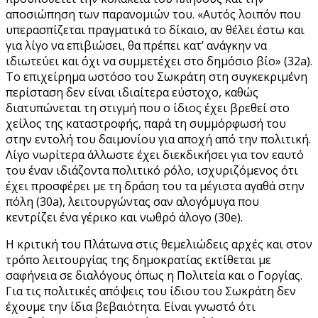
αποσιώπηση των παρανομιών του. «Αυτός λοιπόν που
υπερασπίζεται πραγματικά το δίκαιο, αν θέλει έστω και
για λίγο να επιβιώσει, θα πρέπει κατ’ ανάγκην να
ιδιωτεύει και όχι να συμμετέχει στο δημόσιο βίο» (32a).
Το επιχείρημα ωστόσο του Σωκράτη στη συγκεκριμένη
περίσταση δεν είναι ιδιαίτερα εύστοχο, καθώς
διατυπώνεται τη στιγμή που ο ίδιος έχει βρεθεί στο
χείλος της καταστροφής, παρά τη συμμόρφωσή του
στην εντολή του δαιμονίου για αποχή από την πολιτική.
Λίγο νωρίτερα άλλωστε έχει διεκδικήσει για τον εαυτό
του έναν ιδιάζοντα πολιτικό ρόλο, ισχυριζόμενος ότι
έχει προσφέρει με τη δράση του τα μέγιστα αγαθά στην
πόλη (30a), λειτουργώντας σαν αλογόμυγα που
κεντρίζει ένα γέρικο και νωθρό άλογο (30e).
Η κριτική του Πλάτωνα στις θεμελιώδεις αρχές και στον
τρόπο λειτουργίας της δημοκρατίας εκτίθεται με
σαφήνεια σε διαλόγους όπως η Πολιτεία και ο Γοργίας.
Για τις πολιτικές απόψεις του ίδιου του Σωκράτη δεν
έχουμε την ίδια βεβαιότητα. Είναι γνωστό ότι