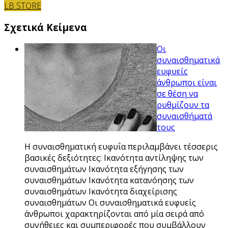
LB STORE
Σχετικά Κείμενα
Οι
συναισθηματικά
ευφυείς
άνθρωποι είναι
σε θέση να
ρυθμίζουν τα
συναισθήματά
τους
Η συναισθηματική ευφυΐα περιλαμβάνει τέσσερις
βασικές δεξιότητες: Ικανότητα αντίληψης των
συναισθημάτων Ικανότητα εξήγησης των
συναισθημάτων Ικανότητα κατανόησης των
συναισθημάτων Ικανότητα διαχείρισης
συναισθημάτων Οι συναισθηματικά ευφυείς
άνθρωποι χαρακτηρίζονται από μία σειρά από
συνήθειες και συμπεριφορές που συμβάλλουν