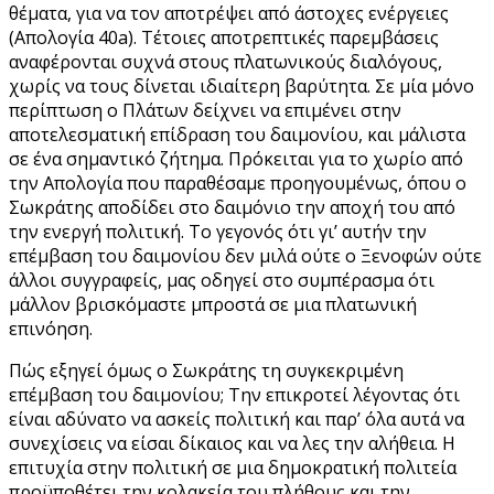
θέματα, για να τον αποτρέψει από άστοχες ενέργειες
(Απολογία 40a). Τέτοιες αποτρεπτικές παρεμβάσεις
αναφέρονται συχνά στους πλατωνικούς διαλόγους,
χωρίς να τους δίνεται ιδιαίτερη βαρύτητα. Σε μία μόνο
περίπτωση ο Πλάτων δείχνει να επιμένει στην
αποτελεσματική επίδραση του δαιμονίου, και μάλιστα
σε ένα σημαντικό ζήτημα. Πρόκειται για το χωρίο από
την Απολογία που παραθέσαμε προηγουμένως, όπου ο
Σωκράτης αποδίδει στο δαιμόνιο την αποχή του από
την ενεργή πολιτική. Το γεγονός ότι γι’ αυτήν την
επέμβαση του δαιμονίου δεν μιλά ούτε ο Ξενοφών ούτε
άλλοι συγγραφείς, μας οδηγεί στο συμπέρασμα ότι
μάλλον βρισκόμαστε μπροστά σε μια πλατωνική
επινόηση.
Πώς εξηγεί όμως ο Σωκράτης τη συγκεκριμένη
επέμβαση του δαιμονίου; Την επικροτεί λέγοντας ότι
είναι αδύνατο να ασκείς πολιτική και παρ’ όλα αυτά να
συνεχίσεις να είσαι δίκαιος και να λες την αλήθεια. Η
επιτυχία στην πολιτική σε μια δημοκρατική πολιτεία
προϋποθέτει την κολακεία του πλήθους και την