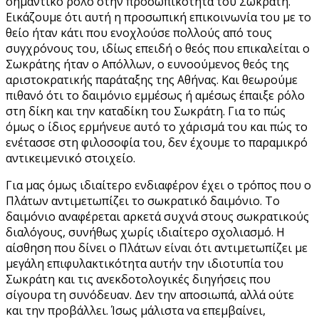
σημαντικό ρόλο στην προσωπικότητα του Σωκράτη.
Εικάζουμε ότι αυτή η προσωπική επικοινωνία του με το
θείο ήταν κάτι που ενοχλούσε πολλούς από τους
συγχρόνους του, ιδίως επειδή ο θεός που επικαλείται ο
Σωκράτης ήταν ο Απόλλων, ο ευνοούμενος θεός της
αριστοκρατικής παράταξης της Αθήνας. Και θεωρούμε
πιθανό ότι το δαιμόνιο εμμέσως ή αμέσως έπαιξε ρόλο
στη δίκη και την καταδίκη του Σωκράτη. Για το πώς
όμως ο ίδιος ερμήνευε αυτό το χάρισμά του και πώς το
ενέτασσε στη φιλοσοφία του, δεν έχουμε το παραμικρό
αντικειμενικό στοιχείο.
Για μας όμως ιδιαίτερο ενδιαφέρον έχει ο τρόπος που ο
Πλάτων αντιμετωπίζει το σωκρατικό δαιμόνιο. Το
δαιμόνιο αναφέρεται αρκετά συχνά στους σωκρατικούς
διαλόγους, συνήθως χωρίς ιδιαίτερο σχολιασμό. Η
αίσθηση που δίνει ο Πλάτων είναι ότι αντιμετωπίζει με
μεγάλη επιφυλακτικότητα αυτήν την ιδιοτυπία του
Σωκράτη και τις ανεκδοτολογικές διηγήσεις που
σίγουρα τη συνόδευαν. Δεν την αποσιωπά, αλλά ούτε
και την προβάλλει. Ίσως μάλιστα να επεμβαίνει,