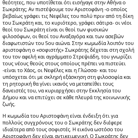
θεότητες, που υποτίθεται ότι εισήγαγε στην Αθήνα ο
Σωκράτης; Αν πιστέψουμε τον Αριστοφάνη -ο οποίος
βεβαίως γράφει τις Νεφέλες του πολύ πριν από τη δίκη
του Σωκράτη και, το κυριότερο, γράφει σάτιρα- οι νέοι
θεοί του Σωκράτη είναι οι θεοί των φυσικών
φιλοσόφων, οι θεοί του Αναξαγόρα και των ασεβών
διαφωτιστών του 5ου αιώνα. Στην κωμωδία λοιπόν του
aριστοφάνη ο «σοφιστής» Σωκράτης δέχεται στη σχολή
του τον αφελή και αγράμματο Στρεψιάδη, του γνωρίζει
τους νέους θεούς στους οποίους πρέπει να πιστεύει
-είναι το Xάος, οι Nεφέλες και η Γλώσσα- και του
υπόσχεται ότι με σκληρή εξάσκηση στη φιλοσοφία και
τη ρητορική θα γίνει ικανός να μεταπείθει τους
δανειστές του, να κυριαρχήσει στην Εκκλησία του
Δήμου και να επιτύχει σε κάθε πλευρά της κοινωνικής
ζωής.
Η κωμωδία του Αριστοφάνη είναι ένδειξη ότι για
πολλούς συγχρόνους του ο Σωκράτης δεν διέφερε
ιδιαίτερα από τους σοφιστές. Η εικόνα ωστόσο του
Αριστοφάνη δεν είναι αντικειμενική. Ο Σωκράτης δεν