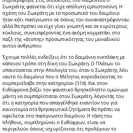
Σωκράτης φαίνεται ότι είχε απόλυτη εμπιστοσύνη. Η
σχέση του Σωκράτη με το προσωπικό του δαιμόνιο
ήταν κάτι πασίγνωστο σε όσους τον συναναστρέφονταν,
αλλά θα πρέπει να είχε γίνει γνωστή και σε ευρύτερους
κύκλους, συνεισφέροντας ένα ακόμη κομματάκι στο
παζλ της «άτοπης» προσωπικότητας του μοναδικού
αυτού ανθρώπου.
Έχουμε πολλές ενδείξεις ότι το δαιμόνιο ενεπλάκη με
κάποιον τρόπο στη δίκη του Σωκράτη. Ο Πλάτων το
υπαινίσσεται στην Απολογία του, όταν ο Σωκράτης λέει
«αυτό το δαιμόνιο που ο Μέλητος κοροϊδεύοντας το
συμπεριέλαβε στην κατηγορία» (31d). Και στον
Ευθύφρονα βάζει τον φανατικό θρησκόληπτο ομώνυμο
μάντη να συμπαρίσταται στον Σωκράτη, λέγοντάς του
ότι η κατηγορία που απαγγέλθηκε εναντίον του για
καινοτομία στα θρησκευτικά ζητήματα θα πρέπει να
οφείλεται στο πασίγνωστο δαιμόνιο. Η τάση του
πλήθους, συμπληρώνει ο Ευθύφρων, είναι να
περιγελούν όσους ισχυρίζονται ότι προλέγουν το