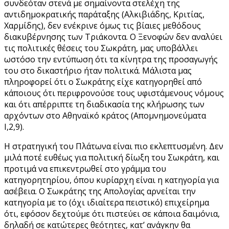
συνδεόταν στενά με σημαίνοντα στελέχη της
αντιδημοκρατικής παράταξης (Αλκιβιάδης, Κριτίας,
Χαρμίδης), δεν ενέκρινε όμως τις βίαιες μεθόδους
διακυβέρνησης των Τριάκοντα. Ο Ξενοφών δεν αναλύει
τις πολιτικές θέσεις του Σωκράτη, μας υποβάλλει
ωστόσο την εντύπωση ότι τα κίνητρα της προσαγωγής
του στο δικαστήριο ήταν πολιτικά. Μάλιστα μας
πληροφορεί ότι ο Σωκράτης είχε κατηγορηθεί από
κάποιους ότι περιφρονούσε τους υφιστάμενους νόμους
και ότι απέρριπτε τη διαδικασία της κλήρωσης των
αρχόντων στο Αθηναϊκό κράτος (Απομνημονεύματα
Ι,2,9).
Η στρατηγική του Πλάτωνα είναι πιο εκλεπτυσμένη. Δεν
μιλά ποτέ ευθέως για πολιτική δίωξη του Σωκράτη, και
προτιμά να επικεντρωθεί στο γράμμα του
κατηγορητηρίου, όπου κυρίαρχη είναι η κατηγορία για
ασέβεια. Ο Σωκράτης της Απολογίας αρνείται την
κατηγορία με το (όχι ιδιαίτερα πειστικό) επιχείρημα
ότι, εφόσον δεχτούμε ότι πιστεύει σε κάποια δαιμόνια,
δηλαδή σε κατώτερες θεότητες, κατ’ ανάγκην θα