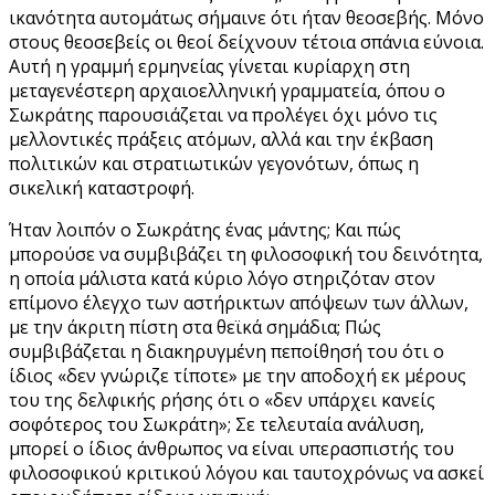
ικανότητα αυτομάτως σήμαινε ότι ήταν θεοσεβής. Μόνο
στους θεοσεβείς οι θεοί δείχνουν τέτοια σπάνια εύνοια.
Αυτή η γραμμή ερμηνείας γίνεται κυρίαρχη στη
μεταγενέστερη αρχαιοελληνική γραμματεία, όπου ο
Σωκράτης παρουσιάζεται να προλέγει όχι μόνο τις
μελλοντικές πράξεις ατόμων, αλλά και την έκβαση
πολιτικών και στρατιωτικών γεγονότων, όπως η
σικελική καταστροφή.
Ήταν λοιπόν ο Σωκράτης ένας μάντης; Και πώς
μπορούσε να συμβιβάζει τη φιλοσοφική του δεινότητα,
η οποία μάλιστα κατά κύριο λόγο στηριζόταν στον
επίμονο έλεγχο των αστήρικτων απόψεων των άλλων,
με την άκριτη πίστη στα θεϊκά σημάδια; Πώς
συμβιβάζεται η διακηρυγμένη πεποίθησή του ότι ο
ίδιος «δεν γνώριζε τίποτε» με την αποδοχή εκ μέρους
του της δελφικής ρήσης ότι ο «δεν υπάρχει κανείς
σοφότερος του Σωκράτη»; Σε τελευταία ανάλυση,
μπορεί ο ίδιος άνθρωπος να είναι υπερασπιστής του
φιλοσοφικού κριτικού λόγου και ταυτοχρόνως να ασκεί