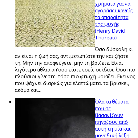
χρήματα για να
αγοράσει κανείς
τα απαραίτητα
της ψυχής
(Henry David
Thoreau)
Όσο δύσκολη κι
αν είναι η ζωή σας, αντιμετωπίστε την και ζήστε
τη. Μην την αποφεύγετε, μην τη βρίζετε. Είναι
λιγότερο άθλια απ’όσο είστε εσείς οι ίδιοι. Όσο πιο
πλούσιοι γίνεστε, τόσο πιο φτωχή μοιάζει. Εκείνος
που ψάχνει διαρκώς για ελαττώματα, τα βρίσκει,
ακόμα και…
Όλα τα θέματα
που σε
βασανίζουν
πηγάζουν από
αυτή τη μία και
μοναδική λέξη