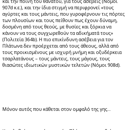
και την ποινή του θανάτου, για τους ασεβείς (Νόμοι
907d κ.ε.), και την ίδια στιγμή να περιφρονεί «τους
αγύρτες και τους μάντεις, που γυροφέρνουν τις πόρτες
των πλουσίων και τους πείθουν πως έχουν δύναμη,
δοσμένη από τους θεούς, με θυσίες και ξόρκια να
κάνουν να τους συγχωρεθούν τα αδικήματά τους»
(Πολιτεία 364b). Η πιο επικίνδυνη ασέβεια για τον
Πλάτωνα δεν προέρχεται από τους άθεους, αλλά από
τους προικισμένους με ισχυρή μνήμη και οξυδέρκεια
τσαρλατάνους – τους μάντεις, τους μάγους, τους
θιασώτες ιδιωτικών μυστικών τελετών (Νόμοι 908d).
Mόνον αυτός που κάθεται στον ομφαλό της γης…