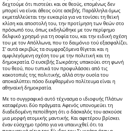
δεχτούμε ότι πιστεύει και σε θεούς, επομένως δεν
μπορεί να είναι άθεος ούτε ασεβής. Παράλληλα όμως
εκμεταλλεύεται την ευκαιρία για να τονίσει τη θεϊκή
κλίση και αποστολή του, την προτίμηση των θεών στο
πρόσωπό του, όπως εκδηλώθηκε με τον περίφημο
δελφικό χρησμό για τη σοφία του, και την ειδική σχέση
του με τον Απόλλωνα, που το δαιμόνιο τού εξασφαλίζει.
Σ’ αυτά ακριβώς τα συμφραζόμενα θίγεται και η
αμφιλεγόμενη σχέση του με την πολιτική και τη
δημοκρατία. Ο ευσεβής Σωκράτης υπακούει στη φωνή
του θεού, που τυπικά τον προφυλάσσει από τις
κακοτοπιές της πολιτικής, αλλά στην ουσία του
αποκαλύπτει πόσο διεφθαρμένο πολίτευμα είναι η
αθηναϊκή δημοκρατία.
Με το συγγραφικό αυτό τέχνασμα ο ιδιοφυής Πλάτων
καταφέρνει δύο πράγματα. Αφενός υπονομεύει τη
διαδεδομένη πεποίθηση ότι ο δάσκαλός του ασκούσε
μια μορφή ατομικής μαντικής. Και αφετέρου βρίσκει
έναν εύσχημο τρόπο για να υπαινιχθεί ότι τα
πραγματικά αίτια της δίωξης του Σωκράτη ήταν η