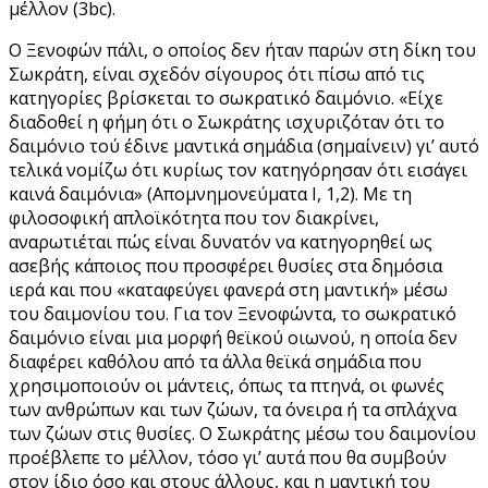
μέλλον (3bc).
Ο Ξενοφών πάλι, ο οποίος δεν ήταν παρών στη δίκη του
Σωκράτη, είναι σχεδόν σίγουρος ότι πίσω από τις
κατηγορίες βρίσκεται το σωκρατικό δαιμόνιο. «Είχε
διαδοθεί η φήμη ότι ο Σωκράτης ισχυριζόταν ότι το
δαιμόνιο τού έδινε μαντικά σημάδια (σημαίνειν) γι’ αυτό
τελικά νομίζω ότι κυρίως τον κατηγόρησαν ότι εισάγει
καινά δαιμόνια» (Απομνημονεύματα Ι, 1,2). Με τη
φιλοσοφική απλοϊκότητα που τον διακρίνει,
αναρωτιέται πώς είναι δυνατόν να κατηγορηθεί ως
ασεβής κάποιος που προσφέρει θυσίες στα δημόσια
ιερά και που «καταφεύγει φανερά στη μαντική» μέσω
του δαιμονίου του. Για τον Ξενοφώντα, το σωκρατικό
δαιμόνιο είναι μια μορφή θεϊκού οιωνού, η οποία δεν
διαφέρει καθόλου από τα άλλα θεϊκά σημάδια που
χρησιμοποιούν οι μάντεις, όπως τα πτηνά, οι φωνές
των ανθρώπων και των ζώων, τα όνειρα ή τα σπλάχνα
των ζώων στις θυσίες. Ο Σωκράτης μέσω του δαιμονίου
προέβλεπε το μέλλον, τόσο γι’ αυτά που θα συμβούν
στον ίδιο όσο και στους άλλους, και η μαντική του