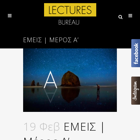
ΕΜΕΙΣ | ΜΈΡΟΣ Α’
19 Φεβ
ΕΜΕΙΣ |