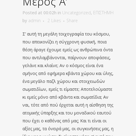
Μέρος Α’
Posted at 00:02h
in
Uncategorized
,
ΕΠΙΣΤΗΜΗ
by
admin
2
Likes
Share
Σ’ αυτή τη μεγάλη τοιχογραφία του κόσμου,
που απεικονίζει η σύγχρονη φυσική, ποια
θέση άραγε έχουμε εμείς ως ανθρώπινα όντα
που αντιλαμβάνονται, παίρνουν αποφάσεις,
γελάνε και κλαίνε; Αν ο κόσμος είναι ένα
σμήνος από εφήμερα κβάντα χώρου και ύλης,
ένα μεγάλο παζλ χώρου και στοιχειωδών
σωματιδίων, εμείς τι είμαστε; Αποτελούμαστε
κι εμείς μόνο από κβάντα και σωματίδια; Αν
ναι, τότε από πού έρχεται αυτή η αίσθηση της
ατομικής ύπαρξης και του μοναδικού εαυτού
που έχει ο καθένας από μας; Και τι είναι οι
αξίες μας, τα όνειρά μας, οι συγκινήσεις μας, η