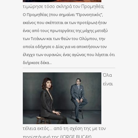
τιμώρησε τόσο σκληρά τον Προμηθέα;
Ο Προμηθέας (που σημαίνει “Προνοητικός”,
εκείνος που σκέπτεται εκ των προτέρων) ήταν
ένας από τους πρωτεργάτες της μάχης μεταξύ
των Τιτάνων και των θεών του Ολύμπου, την
οποία οδήγησε ο Δίας για να αποκτήσουν τον
έλεγχο των ουρανών, ένας αγώνας που λέγεται ότι
διήρκεσε δέκα…
Όλα
είναι
τέλεια εκτός… από τη σχέση της με τον
προϊστάμενό της (JORGE BUCAY)