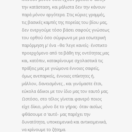
την κατάσταση, και μάλιστα δεν την κάνουν
παρά μόνον αργότερα. Στις κύριες γραμμές,
τις βασικές καμπές της πορείας του βίου μας,
δεν ενεργούμε τόσο βάσει σαφούς γνώσεως
του ορθού όσο σύμφωνα με μια εσωτερική
παρόρμηση μ’ ένα –θα ‘λεγε κανείς- ένστικτο
προερχόμενο από τα βάθη της οντότητας μας
και, κατόπιν, κατακρίνουμε σχολαστικά τις
πράξεις μας με γνώμονα έννοιες σαφείς,
όμως ανεπαρκείς, έννοιες επίκτητες ή,
μάλλον, δανεισμένες , και γινόμαστε έτσι,
εύκολα άδικοι με τον ίδιο μας τον εαυτό μας.
Ωστόσο, στο τέλος γίνεται φανερό ποιος
είχε δίκιο, μόνο δε το γήρας- όταν αισίως
φθάσουμε σ ‘αυτό- μας παρέχει την
δυνατότητα, υποκειμενικά και αντικειμενικά,
να κρίνουμε το ζήτημα.