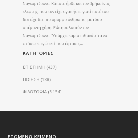
Ναγκαρτζούνα. Κάποτε ήρθε και τον βρήκε ένας
κλέφτης, που τον είχε αγαπήσει, γιατί ποτέ του
δεν είχε δει πιο όμορφο άνθρωπο, με τόσο
απέραντη χάρη. Ρώτησε λοιπόν τον
Ναγκαρτζούνα: “Υπάρχει καμία πιθανότητα να
φτάσω κι εγώ εκεί που έφτασες…
KΑΤΗΓΟΡΊΕΣ
ΕΠΙΣΤΗΜΗ
(437)
ΠΟΙΗΣΗ
(188)
ΦΙΛΟΣΟΦΙΑ
(3.154)
ΕΠΌΜΕΝΟ ΚΕΊΜΕΝΟ