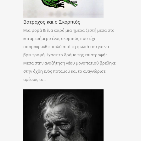
Βάτραχος και ο Σκορπιός
Μια φορά & ένα καιρό μια ημέρα ζεστή μέσα στο
καταμεσήμερο ένας σκορπιός που είχε
απομακρυνθεί πολύ από τη φωλιά του για να
βρει τροφή, έχασε το δρόμο της επιστροφής.
Μέσα στην αναζήτηση νέου μονοπατιού βρέθηκε
στην όχθη ενός ποταμού και το αναγνώρισε
αμέσως το…