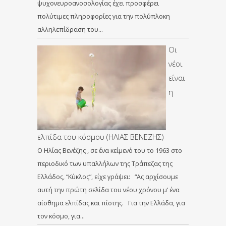
ψυχονευροανοσολογίας έχει προσφέρει
πολύτιμες πληροφορίες για την πολύπλοκη
αλληλεπίδραση του…
Οι
νέοι
είναι
η
ελπίδα του κόσμου (ΗΛΙΑΣ ΒΕΝΕΖΗΣ)
Ο Ηλίας Βενέζης , σε ένα κείμενό του το 1963 στο
περιοδικό των υπαλλήλων της Τράπεζας της
Ελλάδος, “Κύκλος”, είχε γράψει: “Ας αρχίσουμε
αυτή την πρώτη σελίδα του νέου χρόνου μ’ ένα
αίσθημα ελπίδας και πίστης. Για την Ελλάδα, για
τον κόσμο, για…