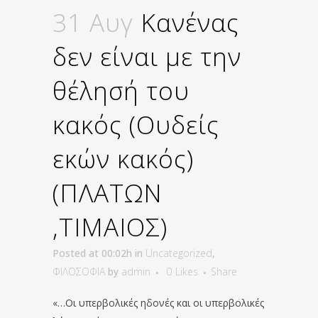
31 Αυγ
Κανένας
δεν είναι με την
θέλησή του
κακός (Ουδείς
εκών κακός)
(ΠΛΑΤΩΝ
,ΤΙΜΑΙΟΣ)
Posted at 00:02h
in
Uncategorized
,
ΦΙΛΟΣΟΦΙΑ
by
admin
0
Likes
Share
«…Οι υπερβολικές ηδονές και οι υπερβολικές