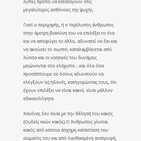
λύπες πρέπει να καταταγούν στις
μεγαλύτερες ασθένειες της ψυχής.
Γιατί ο περιχαρής, ή ο περίλυπος άνθρωπος
στην άμετρη βιασύνη του να επιλέξει το ένα
και να αποφύγει το άλλο, αδυνατεί να δει και
να ακούσει το σωστό, καταλαμβάνεται από
λύσσα και οι νοητικές του δυνάμεις
μειώνονται στο ελάχιστο.…και όλα όσα
προσάπτουμε σε όσους αδυνατούν να
ελέγξουν τις ηδονές, κατηγορώντας τους, ότι
έχουν επιλέξει να είναι κακοί, είναι μάλλον
αδικαιολόγητα.
Κανένας δεν είναι με την θέλησή του κακός
(Ουδείς εκών κακός).Ο Άνθρωπος γίνεται
κακός από κάποια άσχημη κατάσταση του
σώματός του και από λανθασμένη ανατροφή,