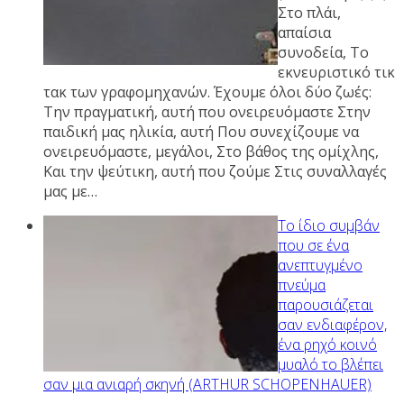
Στο πλάι,
απαίσια
συνοδεία, Το
εκνευριστικό τικ
τακ των γραφομηχανών. Έχουμε όλοι δύο ζωές:
Την πραγματική, αυτή που ονειρευόμαστε Στην
παιδική μας ηλικία, αυτή Που συνεχίζουμε να
ονειρευόμαστε, μεγάλοι, Στο βάθος της ομίχλης,
Και την ψεύτικη, αυτή που ζούμε Στις συναλλαγές
μας με…
Το ίδιο συμβάν
που σε ένα
ανεπτυγμένο
πνεύμα
παρουσιάζεται
σαν ενδιαφέρον,
ένα ρηχό κοινό
μυαλό το βλέπει
σαν μια ανιαρή σκηνή (ARTHUR SCHOPENHAUER)