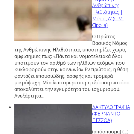
Ανθρώπινης
Ηλιθιότητας |
Μέρος Α’ (C.M.
Cipolla)
Ο Πρώτος
Βασικός Νόμος
της Ανθρώπινης Ηλιθιότητας υποστηρίζει χωρίς
αμφισημίες πως: «Πάντα και νομοτελειακά όλοι
υποτιμούν τον αριθμό των ηλίθιων ατόμων που
κυκλοφορούν στην κοινωνία» Εν πρώτοις, η θέση
φαντάζει επουσιώδης, ασαφής και τρομερά
μικρόψυχη. Μία λεπτομερέστερη εξέταση ωστόσο
αποκαλύπτει την εγκυρότητα του ισχυρισμού.
Ανεξάρτητα…
ΔΑΚΤΥΛΟΓΡΑΦΙΑ
(ΦΕΡΝΑΝΤΟ
ΠΕΣΣΟΑ)
(απόσπασμα) (…)