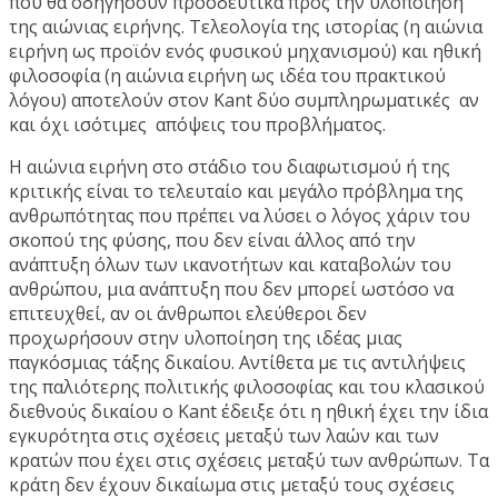
που θα οδηγήσουν προοδευτικά προς την υλοποίηση
της αιώνιας ειρήνης. Τελεολογία της ιστορίας (η αιώνια
ειρήνη ως προϊόν ενός φυσικού μηχανισμού) και ηθική
φιλοσοφία (η αιώνια ειρήνη ως ιδέα του πρακτικού
λόγου) αποτελούν στον Kant δύο συμπληρωματικές ­ αν
και όχι ισότιμες ­ απόψεις του προβλήματος.
Η αιώνια ειρήνη στο στάδιο του διαφωτισμού ή της
κριτικής είναι το τελευταίο και μεγάλο πρόβλημα της
ανθρωπότητας που πρέπει να λύσει ο λόγος χάριν του
σκοπού της φύσης, που δεν είναι άλλος από την
ανάπτυξη όλων των ικανοτήτων και καταβολών του
ανθρώπου, μια ανάπτυξη που δεν μπορεί ωστόσο να
επιτευχθεί, αν οι άνθρωποι ελεύθεροι δεν
προχωρήσουν στην υλοποίηση της ιδέας μιας
παγκόσμιας τάξης δικαίου. Αντίθετα με τις αντιλήψεις
της παλιότερης πολιτικής φιλοσοφίας και του κλασικού
διεθνούς δικαίου ο Kant έδειξε ότι η ηθική έχει την ίδια
εγκυρότητα στις σχέσεις μεταξύ των λαών και των
κρατών που έχει στις σχέσεις μεταξύ των ανθρώπων. Τα
κράτη δεν έχουν δικαίωμα στις μεταξύ τους σχέσεις