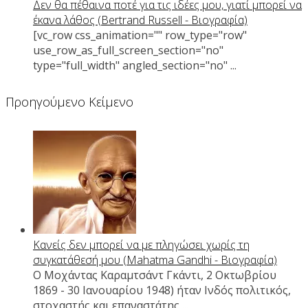
Δεν θα πέθαινα ποτέ για τις ιδέες μου, γιατί μπορεί να
έκανα λάθος (Bertrand Russell - Βιογραφία)
[vc_row css_animation="" row_type="row"
use_row_as_full_screen_section="no"
type="full_width" angled_section="no" ...
Προηγούμενο Κείμενο
Κανείς δεν μπορεί να με πληγώσει χωρίς τη
συγκατάθεσή μου (Mahatma Gandhi - Βιογραφία)
Ο Μοχάντας Καραμτσάντ Γκάντι, 2 Οκτωβρίου
1869 - 30 Ιανουαρίου 1948) ήταν Ινδός πολιτικός,
στοχαστής και επαναστάτης ...