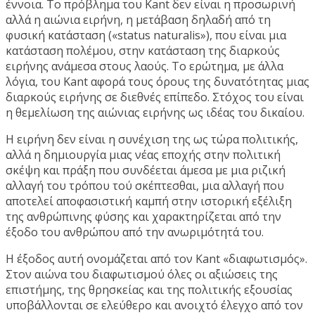
έννοια. Το πρόβλημα του Kant δεν είναι η προσωρινή
αλλά η αιώνια ειρήνη, η μετάβαση δηλαδή από τη
φυσική κατάσταση («status naturalis»), που είναι μια
κατάσταση πολέμου, στην κατάσταση της διαρκούς
ειρήνης ανάμεσα στους λαούς. Το ερώτημα, με άλλα
λόγια, του Kant αφορά τους όρους της δυνατότητας μιας
διαρκούς ειρήνης σε διεθνές επίπεδο. Στόχος του είναι
η θεμελίωση της αιώνιας ειρήνης ως ιδέας του δικαίου.
Η ειρήνη δεν είναι η συνέχιση της ως τώρα πολιτικής,
αλλά η δημιουργία μιας νέας εποχής στην πολιτική
σκέψη και πράξη που συνδέεται άμεσα με μια ριζική
αλλαγή του τρόπου τού σκέπτεσθαι, μια αλλαγή που
αποτελεί αποφασιστική καμπή στην ιστορική εξέλιξη
της ανθρώπινης φύσης και χαρακτηρίζεται από την
έξοδο του ανθρώπου από την ανωριμότητά του.
Η έξοδος αυτή ονομάζεται από τον Kant «διαφωτισμός».
Στον αιώνα του διαφωτισμού όλες οι αξιώσεις της
επιστήμης, της θρησκείας και της πολιτικής εξουσίας
υποβάλλονται σε ελεύθερο και ανοιχτό έλεγχο από τον