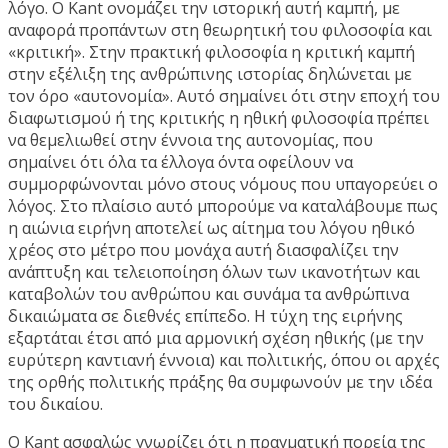
λόγο. Ο Kant ονομάζει την ιστορική αυτή καμπή, με
αναφορά προπάντων στη θεωρητική του φιλοσοφία και
«κριτική». Στην πρακτική φιλοσοφία η κριτική καμπή
στην εξέλιξη της ανθρώπινης ιστορίας δηλώνεται με
τον όρο «αυτονομία». Αυτό σημαίνει ότι στην εποχή του
διαφωτισμού ή της κριτικής η ηθική φιλοσοφία πρέπει
να θεμελιωθεί στην έννοια της αυτονομίας, που
σημαίνει ότι όλα τα έλλογα όντα οφείλουν να
συμμορφώνονται μόνο στους νόμους που υπαγορεύει ο
λόγος. Στο πλαίσιο αυτό μπορούμε να καταλάβουμε πως
η αιώνια ειρήνη αποτελεί ως αίτημα του λόγου ηθικό
χρέος στο μέτρο που μονάχα αυτή διασφαλίζει την
ανάπτυξη και τελειοποίηση όλων των ικανοτήτων και
καταβολών του ανθρώπου και συνάμα τα ανθρώπινα
δικαιώματα σε διεθνές επίπεδο. Η τύχη της ειρήνης
εξαρτάται έτσι από μια αρμονική σχέση ηθικής (με την
ευρύτερη καντιανή έννοια) και πολιτικής, όπου οι αρχές
της ορθής πολιτικής πράξης θα συμφωνούν με την ιδέα
του δικαίου.
Ο Kant ασφαλώς γνωρίζει ότι η πραγματική πορεία της