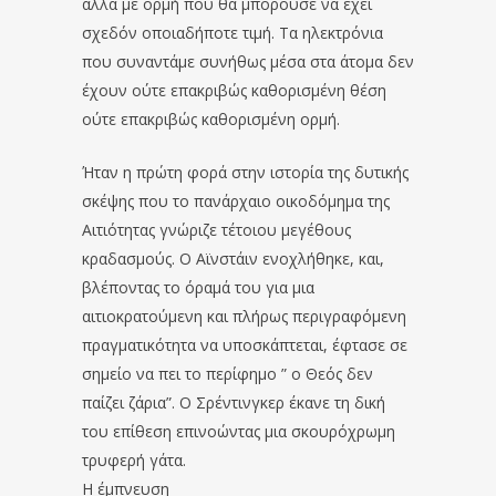
αλλά με ορμή που θα μπορούσε να έχει
σχεδόν οποιαδήποτε τιμή. Τα ηλεκτρόνια
που συναντάμε συνήθως μέσα στα άτομα δεν
έχουν ούτε επακριβώς καθορισμένη θέση
ούτε επακριβώς καθορισμένη ορμή.
Ήταν η πρώτη φορά στην ιστορία της δυτικής
σκέψης που το πανάρχαιο οικοδόμημα της
Αιτιότητας γνώριζε τέτοιου μεγέθους
κραδασμούς. Ο Αϊνστάιν ενοχλήθηκε, και,
βλέποντας το όραμά του για μια
αιτιοκρατούμενη και πλήρως περιγραφόμενη
πραγματικότητα να υποσκάπτεται, έφτασε σε
σημείο να πει το περίφημο ” ο Θεός δεν
παίζει ζάρια”. Ο Σρέντινγκερ έκανε τη δική
του επίθεση επινοώντας μια σκουρόχρωμη
τρυφερή γάτα.
Η έμπνευση