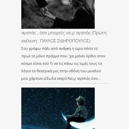
αγαπάς , όσο μπορείς να μ’ αγαπάς (Πρώτη
εκέλεση : ΠΑΥΛΟΣ ΣΙΔΗΡΟΠΟΥΛΟΣ)
Σου γράφω πάλι από ανάγκη η ώρα πέντε το
πρωί το μόνο πράγμα που `χει μείνει όρθιο στον
κόσμο είσαι εσύ Τι να τις κάνω τις τιμές τους τα
λόγια τα θεατρικά μες στην οθόνη του μυαλού
μου χάρτινα είδωλα νεκρά Να μ’ αγαπάς όσο…