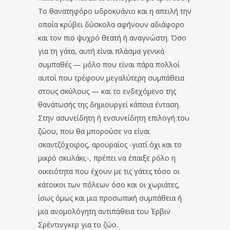
Το θανατηφόρο υδροκυάνιο και η απειλή την
οποία κρύβει δύσκολα αφήνουν αδιάφορο
και τον πιο ψυχρό θεατή ή αναγνώστη. Όσο
για τη γάτα, αυτή είναι πλάσμα γενικά
συμπαθές — μόλο που είναι πάρα πολλοί
αυτοί που τρέφουν μεγαλύτερη συμπάθεια
στους σκύλους — και το ενδεχόμενο της
θανάτωσής της δημιουργεί κάποια ένταση.
Στην ασυνείδητη ή ενσυνείδητη επιλογή του
ζώου, που θα μπορούσε να είναι
σκαντζόχοιρος, αρουραίος -γιατί όχι και το
μικρό σκυλάκι;-, πρέπει να έπαιξε ρόλο η
οικειότητα που έχουν με τις γάτες τόσο οι
κάτοικοι των πόλεων όσο και οι χωριάτες,
ίσως όμως και μια προσωπική συμπάθεια ή
μια ανομολόγητη αντιπάθεια του Έρβιν
Σρέντινγκερ για το ζώο.