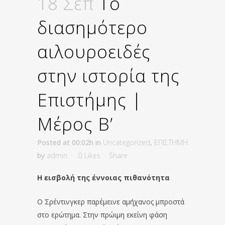
18 Σεπ
Το
διασημότερο
αιλουροειδές
στην ιστορία της
Επιστήμης |
Μέρος Β’
Posted at 00:02h
in
Uncategorized
,
ΕΠΙΣΤΗΜΗ
by
admin
0
Likes
Share
Η εισβολή της έννοιας πιθανότητα
Ο Σρέντινγκερ παρέμεινε αμήχανος μπροστά
στο ερώτημα. Στην πρώιμη εκείνη φάση