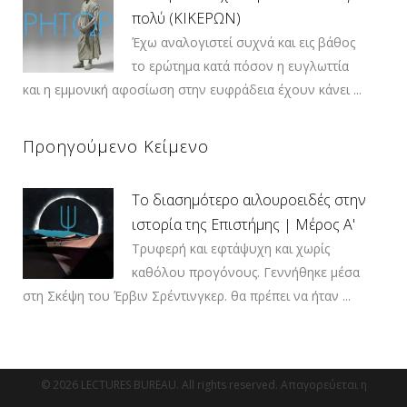
πολύ (ΚΙΚΕΡΩΝ)
Έχω αναλογιστεί συχνά και εις βάθος
το ερώτημα κατά πόσον η ευγλωττία
και η εμμονική αφοσίωση στην ευφράδεια έχουν κάνει ...
Προηγούμενο Κείμενο
Το διασημότερο αιλουροειδές στην
ιστορία της Επιστήμης | Μέρος Α'
Τρυφερή και εφτάψυχη και χωρίς
καθόλου προγόνους. Γεννήθηκε μέσα
στη Σκέψη του Έρβιν Σρέντινγκερ. θα πρέπει να ήταν ...
© 2026 LECTURES BUREAU. All rights reserved. Απαγορεύεται η