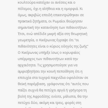
κουλτούρα κατείχαν οι ανέσεις και ο
πόλεμος, όχι η αλήθεια και η ομορφιά. Κι
όμως, ακριβώς επειδή επικεντρώθηκαν σε
πρακτικά ζητήματα, οι Ρωμαίοι θεώρησαν
σημαντική την κατανόηση των πιθανοτήτων.
Έτσι, ενώ απέδιδε μικρή αξία στη θεωρητική
γεωμετρία, ο Κικέρωνας έγραψε ότι “οι
πιθανότητες είναι ο κύριος οδηγός της ζωής”
Ο Κικέρωνας υπήρξε ίσως ο κορυφαίος
υπέρμαχος των πιθανοτήτων κατά την
αρχαιότητα. Τις χρησιμοποίησε για να
αμφισβητήσει την κοινή πεποίθηση ότι η
επιτυχία στα τυχερά παιχνίδια οφειλόταν σε
θεϊκή παρέμβαση, γράφοντας ότι “αυτός που
παίζει συχνά θα πετύχει αργά ή γρήγορα τη
βολή της Αφροδίτης: ενίοτε, μάλιστα, θα την
πετύχει δύο, ακόμη και τρεις, φορές στη