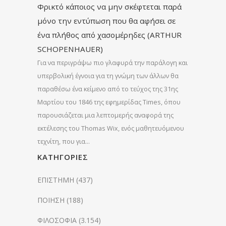
Φρικτό κάποιος να μην σκέφτεται παρά
μόνο την εντύπωση που θα αφήσει σε
ένα πλήθος από χασομέρηδες (ARTHUR
SCHOPENHAUER)
Για να περιγράψω πιο γλαφυρά την παράλογη και
υπερβολική έγνοια για τη γνώμη των άλλων θα
παραθέσω ένα κείμενο από το τεύχος της 31ης
Μαρτίου του 1846 της εφημερίδας Times, όπου
παρουσιάζεται μια λεπτομερής αναφορά της
εκτέλεσης του Thomas Wix, ενός μαθητευόμενου
τεχνίτη, που για…
KΑΤΗΓΟΡΊΕΣ
ΕΠΙΣΤΗΜΗ
(437)
ΠΟΙΗΣΗ
(188)
ΦΙΛΟΣΟΦΙΑ
(3.154)