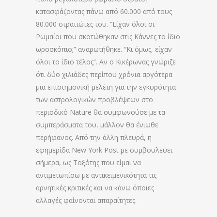
κατασφάζοντας πάνω από 60.000 από τους
80.000 στρατιώτες του. “Είχαν όλοι οι
Ρωμαίοι που σκοτώθηκαν στις Κάννες το ίδιο
ωροσκόπιο;” αναρωτήθηκε. “Κι όμως, είχαν
όλοι το ίδιο τέλος”. Αν ο Κικέρωνας γνώριζε
ότι δύο χιλιάδες περίπου χρόνια αργότερα
μια επιστημονική μελέτη για την εγκυρότητα
των αστρολογικών προβλέψεων στο
περιοδικό Nature θα συμφωνούσε με τα
συμπεράσματα του, μάλλον θα ένιωθε
περήφανος. Από την άλλη πλευρά, η
εφημερίδα New York Post με συμβουλεύει
σήμερα, ως Τοξότης που είμαι να
αντιμετωπίσω με αντικειμενικότητα τις
αρνητικές κριτικές και να κάνω όποιες
αλλαγές φαίνονται απαραίτητες.