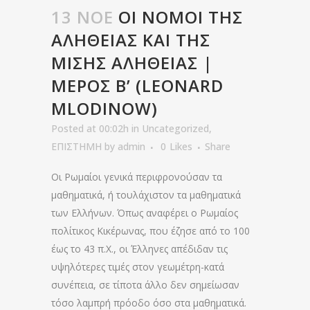
13 ΝΟΈ
ΟΙ ΝΌΜΟΙ ΤΗΣ
ΑΛΉΘΕΙΑΣ ΚΑΙ ΤΗΣ
ΜΙΣΉΣ ΑΛΉΘΕΙΑΣ |
ΜΈΡΟΣ Β’ (LEONARD
MLODINOW)
Posted at 00:02h
in
Uncategorized
,
ΕΠΙΣΤΗΜΗ
by
admin
0
Likes
Share
Οι Ρωμαίοι γενικά περιφρονούσαν τα
μαθηματικά, ή τουλάχιστον τα μαθηματικά
των Ελλήνων. Όπως αναφέρει ο Ρωμαίος
πολίτικος Κικέρωνας, που έζησε από το 100
έως το 43 π.Χ., οι Έλληνες απέδιδαν τις
υψηλότερες τιμές στον γεωμέτρη-κατά
συνέπεια, σε τίποτα άλλο δεν σημείωσαν
τόσο λαμπρή πρόοδο όσο στα μαθηματικά.