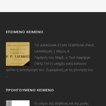
ΕΠΌΜΕΝΟ ΚΕΊΜΕΝΟ
TO ΔΙΚΑΙΩΜΑ ΣΤΗΝ ΤΕΜΠΕΛΙΑ (PAUL
LAFARGUE) | Μέρος Α'
Γαμπρός του Μαρξ, ο Πωλ Λαφάργκ
(1842-1911) υπήρξε κατά κάποιον
τρόπο η αντιστροφή του. Ζυμωμένος με τη γέννηση του
...
ΠΡΟΗΓΟΎΜΕΝΟ ΚΕΊΜΕΝΟ
Οι νόμοι της αλήθειας και της μισής