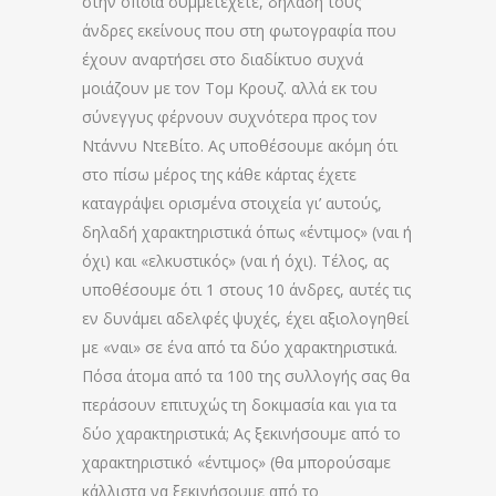
στην οποία συμμετέχετε, δηλαδή τους
άνδρες εκείνους που στη φωτογραφία που
έχουν αναρτήσει στο διαδίκτυο συχνά
μοιάζουν με τον Τομ Κρουζ. αλλά εκ του
σύνεγγυς φέρνουν συχνότερα προς τον
Ντάννυ ΝτεΒίτο. Ας υποθέσουμε ακόμη ότι
στο πίσω μέρος της κάθε κάρτας έχετε
καταγράψει ορισμένα στοιχεία γι’ αυτούς,
δηλαδή χαρακτηριστικά όπως «έντιμος» (ναι ή
όχι) και «ελκυστικός» (ναι ή όχι). Τέλος, ας
υποθέσουμε ότι 1 στους 10 άνδρες, αυτές τις
εν δυνάμει αδελφές ψυχές, έχει αξιολογηθεί
με «ναι» σε ένα από τα δύο χαρακτηριστικά.
Πόσα άτομα από τα 100 της συλλογής σας θα
περάσουν επιτυχώς τη δοκιμασία και για τα
δύο χαρακτηριστικά; Ας ξεκινήσουμε από το
χαρακτηριστικό «έντιμος» (θα μπορούσαμε
κάλλιστα να ξεκινήσουμε από το