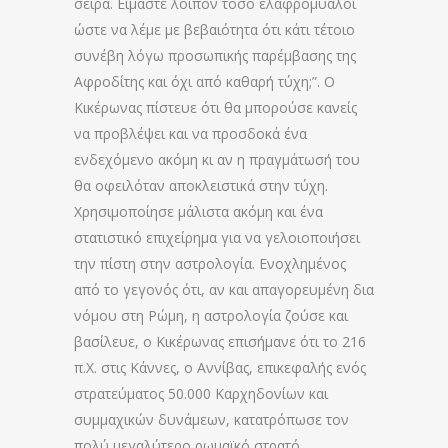
σειρά. Είμαστε λοιπόν τόσο ελαφρόμυαλοι
ώστε να λέμε με βεβαιότητα ότι κάτι τέτοιο
συνέβη λόγω προσωπικής παρέμβασης της
Αφροδίτης και όχι από καθαρή τύχη;”. Ο
Κικέρωνας πίστευε ότι θα μπορούσε κανείς
να προβλέψει και να προσδοκά ένα
ενδεχόμενο ακόμη κι αν η πραγμάτωσή του
θα οφειλόταν αποκλειστικά στην τύχη.
Χρησιμοποίησε μάλιστα ακόμη και ένα
στατιστικό επιχείρημα για να γελοιοποιήσει
την πίστη στην αστρολογία. Ενοχλημένος
από το γεγονός ότι, αν και απαγορευμένη δια
νόμου στη Ρώμη, η αστρολογία ζούσε και
βασίλευε, ο Κικέρωνας επισήμανε ότι το 216
π.Χ. στις Κάννες, ο Αννίβας, επικεφαλής ενός
στρατεύματος 50.000 Καρχηδονίων και
συμμαχικών δυνάμεων, κατατρόπωσε τον
πολύ μεγαλύτερο ρωμαϊκό στρατό,