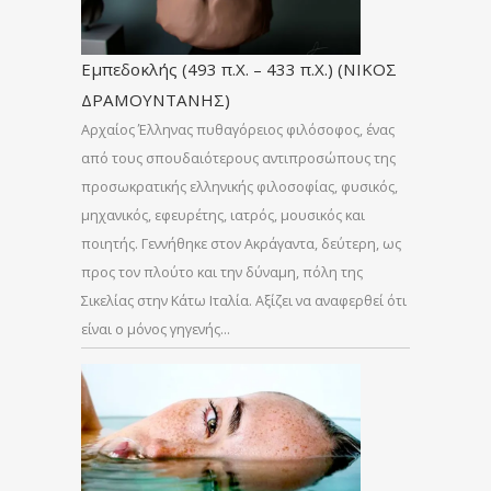
Εμπεδοκλής (493 π.Χ. – 433 π.Χ.) (ΝΙΚΟΣ
ΔΡΑΜΟΥΝΤΑΝΗΣ)
Αρχαίος Έλληνας πυθαγόρειος φιλόσοφος, ένας
από τους σπουδαιότερους αντιπροσώπους της
προσωκρατικής ελληνικής φιλοσοφίας, φυσικός,
μηχανικός, εφευρέτης, ιατρός, μουσικός και
ποιητής. Γεννήθηκε στον Ακράγαντα, δεύτερη, ως
προς τον πλούτο και την δύναμη, πόλη της
Σικελίας στην Κάτω Ιταλία. Αξίζει να αναφερθεί ότι
είναι ο μόνος γηγενής…