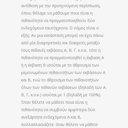
αντίθεση με την προηγούμενη περίπτωση,
όπου θέλαμε να μάθουμε ποια είναι η
πιθανότητα να πραγματοποιηθούν δύο
ενδεχόμενα ταυτόχρονα. Ο νόμος είναι ο
εξής: Αν μια κατάσταση μπορεί να έχει πάνω
από μία διαφορετικές και διακριτές μεταξύ
τους πιθανές εκβάσεις Α, Β. Γ. κ.ο.κ.. τότε η
πιθανότητα να πραγματοποιηθεί η έκβαση Α
ή η έκβαση Β ισούται με το άθροισμα των
μεμονωμένων πιθανοτήτων των εκβάσεων Α
και Β, ενώ το άθροισμα των πιθανοτήτων
όλων των πιθανών εκβάσεων (δηλαδή των A.
Β, Γ, κ.ο.κ.) ισούται με 1 (δηλαδή με 100%).
Όταν θέλετε να μάθετε ποια είναι η
πιθανότητα να συμβούν αμφότερα δύο
ανεξάρτητα ενδεχόμενα Α και Β,
πολλαπλασιάζετε· όταν θέλετε να μάθετε