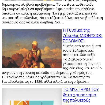
δημιουργεί αληθινά προβλήματα. Το να είστε αυθεντικός
δημιουργεί αληθινά προβλήματα. Όμως πείτε την αλήθεια
όποια κι αν είναι η περίπτωση. Ποτέ μην δειλιάζετε, ποτέ να
μην κοιτάζετε πλαγίως. Να κοιτάζετε ευθέως, και να βοηθάτε τη
σύντροφό σας να είναι αληθινή. Ναι,…
Η Γυναίκα της
Ζάκυθος (ΔΙΟΝΥΣΙΟΣ
ΣΟΛΩΜΟΣ)
*Εκτός από τα ποιήματά
του ο Σολωμός μάς
άφησε και δύο πεζά:
Το Διάλογο (για τη
γλώσσα) και τη Γυναίκα
της Ζάκυθος. Και τα δύο
ανήκουν στη νεανική περίοδο της δημιουργικότητάς του.
Η Γυναίκα της Ζάκυθος γράφτηκε το 1826· ο ποιητής το
ξαναδούλεψε ως το 1829, αλλά τελικά το έργο έμεινε…
ΤΟ ΜΥΣΤΗΡΙΟ ΤΟΥ
Φ: το χρυσό νήμα
της πολυετούς