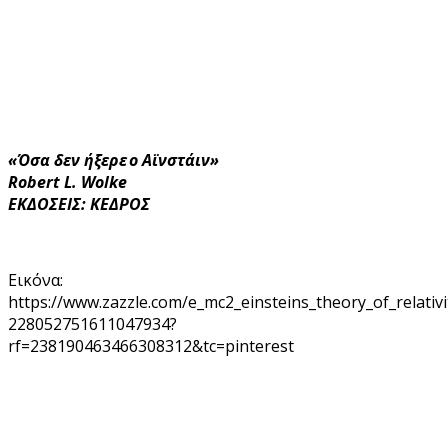
«Όσα δεν ήξερε ο Αϊνστάιν»
Robert L. Wolke
ΕΚΔΟΣΕΙΣ: ΚΕΔΡΟΣ
Εικόνα:
https://www.zazzle.com/e_mc2_einsteins_theory_of_relativi
228052751611047934?
rf=238190463466308312&tc=pinterest