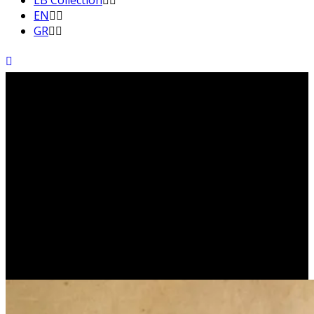
LB Collection
EN
GR
Η σημασία της εξίσωσης
2
του Αϊνστάιν E=mc
(ROBERT L. WOLKE)