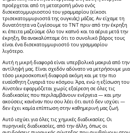
προέρχεται από τη μετατροπή μόνο ενός
δισεκατομμυριοστού του γραμμαρίου (είκοσι
τρισεκατομμυριοστά της ουγκιάς) μάζας. Αν είχαμε τη
δυνατότητα να ζυγίσουμε το ΤΝΤ πριν από την έκρηξη
κι έπειτα μαζεύαμε όλο τον καπνό και τα αέρια μετά την
έκρηξη, θα ανακαλύπταμε ότι το συνολικό βάρος τους
είναι ένα δισεκατομμυριοστό του γραμμαρίου
λιγότερο.
Αυτή η μικρή διαφορά είναι υπερβολικά μακριά από την
αντίληψή μας. Είναι σχεδόν αδύνατο να μετρήσουμε μια
τόσο μικροσκοπική διαφορά ακόμη και με την πιο
ευαίσθητη ζυγαριά του κόσμου. Άρα, ενώ η εξίσωση του
Αϊνστάιν εφαρμόζεται χωρίς εξαίρεση σε όλες
τις
διαδικασίες που περιλαμβάνουν ενέργεια — και μην
ακούσεις κανέναν που σου λέει ότι αυτό δεν ισχύει —
δεν έχει καμία επίπτωση στην καθημερινή μας ζωή.
Αυτό ισχύει για όλες τις χημικές διαδικασίες. Οι
πυρηνικές διαδικασίες, από την άλλη, όπως οι
αντιδράσεις πυρηνικής σύντηξης που συμβαίνουν στον