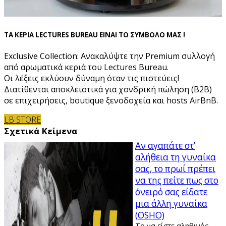
ΤΑ ΚΕΡΙΑ LECTURES BUREAU ΕΙΝΑΙ ΤΟ ΣΥΜΒΟΛΟ ΜΑΣ !
Exclusive Collection: Ανακαλύψτε την Premium συλλογή
από αρωματικά κεριά του Lectures Bureau.
Οι λέξεις εκλύουν δύναμη όταν τις πιστεύεις!
Διατίθενται αποκλειστικά για χονδρική πώληση (B2B)
σε επιχειρήσεις, boutique ξενοδοχεία και hosts AirBnB.
LB STORE
Σχετικά Κείμενα
Αν αγαπάτε στ’
αλήθεια τη γυναίκα
σας, το πρωί πρέπει
να της πείτε πως στο
όνειρό σας είδατε
μια άλλη γυναίκα
(OSHO)
Το να είστε αληθινός