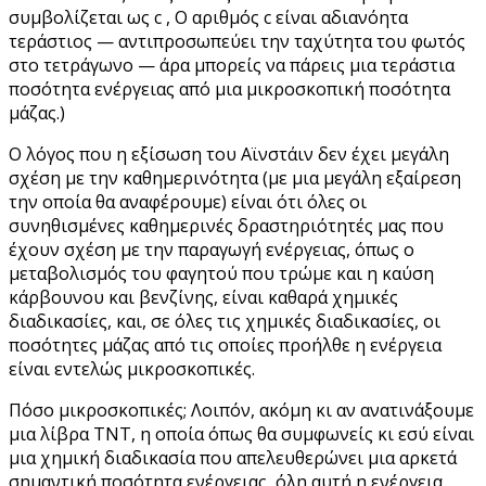
συμβολίζεται ως
c
, Ο αριθμός
c
είναι αδιανόητα
τεράστιος — αντιπροσωπεύει την ταχύτητα του φωτός
στο τετράγωνο — άρα μπορείς να πάρεις μια τεράστια
ποσότητα ενέργειας από μια μικροσκοπική ποσότητα
μάζας.)
Ο λόγος που η εξίσωση του Αϊνστάιν δεν έχει μεγάλη
σχέση με την καθημερινότητα (με μια μεγάλη εξαίρεση
την οποία θα αναφέρουμε) είναι ότι όλες οι
συνηθισμένες καθημερινές δραστηριότητές μας που
έχουν σχέση με την παραγωγή ενέργειας, όπως ο
μεταβολισμός του φαγητού που τρώμε και η καύση
κάρβουνου και βενζίνης, είναι καθαρά χημικές
διαδικασίες, και, σε όλες τις χημικές διαδικασίες, οι
ποσότητες μάζας από τις οποίες προήλθε η ενέργεια
είναι εντελώς μικροσκοπικές.
Πόσο μικροσκοπικές; Λοιπόν, ακόμη κι αν ανατινάξουμε
μια λίβρα ΤΝΤ, η οποία όπως θα συμφωνείς κι εσύ είναι
μια χημική διαδικασία που απελευθερώνει μια αρκετά
σημαντική ποσότητα ενέργειας, όλη αυτή η ενέργεια