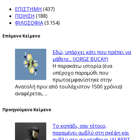
ΕΠΙΣΤΗΜΗ
(437)
ΠΟΙΗΣΗ
(188)
ΦΙΛΟΣΟΦΙΑ
(3.154)
Επόμενο Κείμενο
Εδώ, υπάρχει κάτι που πρέπει να
μάθετε... (JORGE BUCAY)
Η παρακάτω ιστορία (ένα
υπέροχο παραμύθι που
πρωτοεμφανίστηκε στην
Ανατολή πριν από τουλάχιστον 1500 χρόνια)
αναφέρεται, ...
Προηγούμενο Κείμενο
Tο κοπάδι, σαν τέτοιο,
παραμένει αμβλύ στη σκέψη και
αμβλύ στο συναίσθημα. (ALBERT