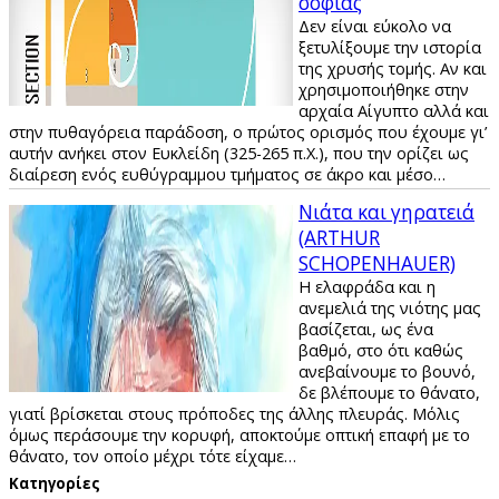
σοφίας
Δεν είναι εύκολο να
ξετυλίξουμε την ιστορία
της χρυσής τομής. Αν και
χρησιμοποιήθηκε στην
αρχαία Αίγυπτο αλλά και
στην πυθαγόρεια παράδοση, ο πρώτος ορισμός που έχουμε γι’
αυτήν ανήκει στον Ευκλείδη (325-265 π.Χ.), που την ορίζει ως
διαίρεση ενός ευθύγραμμου τμήματος σε άκρο και μέσο…
Νιάτα και γηρατειά
(ARTHUR
SCHOPENHAUER)
Η ελαφράδα και η
ανεμελιά της νιότης μας
βασίζεται, ως ένα
βαθμό, στο ότι καθώς
ανεβαίνουμε το βουνό,
δε βλέπουμε το θάνατο,
γιατί βρίσκεται στους πρόποδες της άλλης πλευράς. Μόλις
όμως περάσουμε την κορυφή, αποκτούμε οπτική επαφή με το
θάνατο, τον οποίο μέχρι τότε είχαμε…
Kατηγορίες