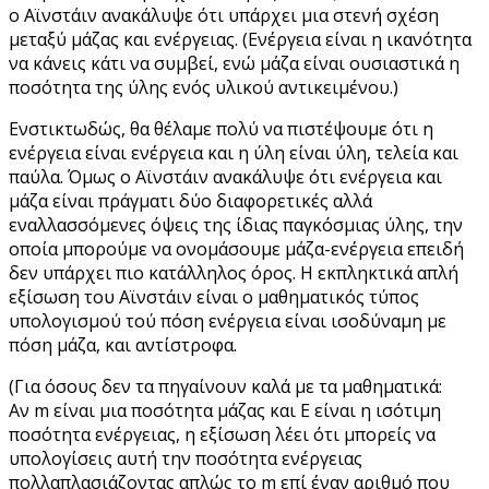
ο Αϊνστάιν ανακάλυψε ότι υπάρχει μια στενή σχέση
μεταξύ μάζας και ενέργειας. (Ενέργεια είναι η ικανότητα
να κάνεις κάτι να συμβεί, ενώ μάζα είναι ουσιαστικά η
ποσότητα της ύλης ενός υλικού αντικειμένου.)
Ενστικτωδώς, θα θέλαμε πολύ να πιστέψουμε ότι η
ενέργεια είναι ενέργεια και η ύλη είναι ύλη, τελεία και
παύλα. Όμως ο Αϊνστάιν ανακάλυψε ότι ενέργεια και
μάζα είναι πράγματι δύο διαφορετικές αλλά
εναλλασσόμενες όψεις της ίδιας παγκόσμιας ύλης, την
οποία μπορούμε να ονομάσουμε μάζα-ενέργεια επειδή
δεν υπάρχει πιο κατάλληλος όρος. Η εκπληκτικά απλή
εξίσωση του Αϊνστάιν είναι ο μαθηματικός τύπος
υπολογισμού τού πόση ενέργεια είναι ισοδύναμη με
πόση μάζα, και αντίστροφα.
(Για όσους δεν τα πηγαίνουν καλά με τα μαθηματικά:
Αν
m
είναι μια ποσότητα μάζας και Ε είναι η ισότιμη
ποσότητα ενέργειας, η εξίσωση λέει ότι μπορείς να
υπολογίσεις αυτή την ποσότητα ενέργειας
πολλαπλασιάζοντας απλώς το
m
επί έναν αριθμό που