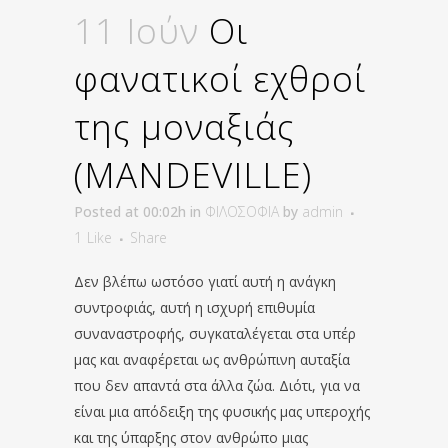
11 Ιούν
Οι
φανατικοί εχθροί
της μοναξιάς
(MANDEVILLE)
Posted at 00:02h
in
ΦΙΛΟΣΟΦΙΑ
by
admin
1
Like
Share
Δεν βλέπω ωστόσο γιατί αυτή η ανάγκη
συντροφιάς, αυτή η ισχυρή επιθυμία
συναναστροφής, συγκαταλέγεται στα υπέρ
μας και αναφέρεται ως ανθρώπινη αυταξία
που δεν απαντά στα άλλα ζώα. Διότι, για να
είναι μια απόδειξη της φυσικής μας υπεροχής
και της ύπαρξης στον ανθρώπο μιας