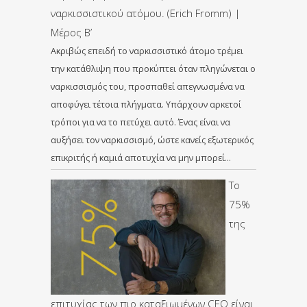
ναρκισσιστικού ατόμου. (Erich Fromm) |
Μέρος Β’
Ακριβώς επειδή το ναρκισσιστικό άτομο τρέμει
την κατάθλιψη που προκύπτει όταν πληγώνεται ο
ναρκισσισμός του, προσπαθεί απεγνωσμένα να
αποφύγει τέτοια πλήγματα. Υπάρχουν αρκετοί
τρόποι για να το πετύχει αυτό. Ένας είναι να
αυξήσει τον ναρκισσισμό, ώστε κανείς εξωτερικός
επικριτής ή καμιά αποτυχία να μην μπορεί…
Το
75%
της
επιτυχίας των πιο καταξιωμένων CEO είναι