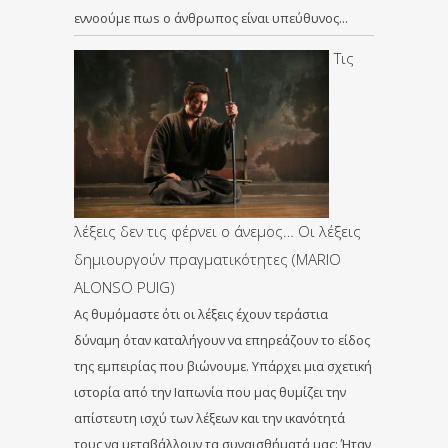
εννοούμε πωs ο άνθρωπος είναι υπεύθυνος…
Τις
λέξεις δεν τις φέρνει ο άνεμος… Οι λέξεις
δημιουργούν πραγματικότητες (ΜARIO
ALONSO PUIG)
Ας θυμόμαστε ότι οι λέξεις έχουν τεράστια
δύναμη όταν καταλήγουν να επηρεάζουν το είδος
της εμπειρίας που βιώνουμε. Υπάρχει μια σχετική
ιστορία από την Ιαπωνία που μας θυμίζει την
απίστευτη ισχύ των λέξεων και την ικανότητά
τους να μεταβάλλουν τα συναισθήματά μας: Ήταν