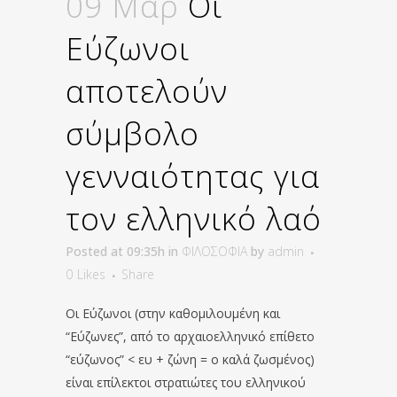
09 Μαρ
Οι
Εύζωνοι
αποτελούν
σύμβολο
γενναιότητας για
τον ελληνικό λαό
Posted at 09:35h
in
ΦΙΛΟΣΟΦΙΑ
by
admin
0
Likes
Share
Οι Εύζωνοι (στην καθομιλουμένη και
“Εύζωνες”, από το αρχαιοελληνικό επίθετο
“εύζωνος” < ευ + ζώνη = ο καλά ζωσμένος)
είναι επίλεκτοι στρατιώτες του ελληνικού