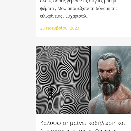
όλους όσους γέμισαν τις στιγμές μου με
ψέματα , Μου αποδείξατε τη δύναμη της
ειλικρίνειας . Ευχαριστώ...
23 Νοεμβρίου, 2023
Καλυψώ σημαίνει καθήλωση και