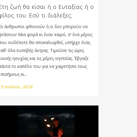
Στη ζωή θα είσαι ή ο Ευταξίας ή ο
φίλος του. Εσύ τι διάλεξες;
Οι άνθρωποι φθονούν ό,τι δεν μπορούν να
φτάσουν Μια φορά κι έναν καιρό, σ’ ένα μέρος
που ουδέποτε θα αποκαλυφθεί, υπήρχε ένας
καθ’ όλα ευσεβής άντρας. Τιμούσε τις ώρες
κοινής ησυχίας και τις μέρες νηστείας. Έβγαζε
πάντα το καπέλο του για να χαιρετήσει τους
επισήμους κι...
19 Ιουλίου, 2024