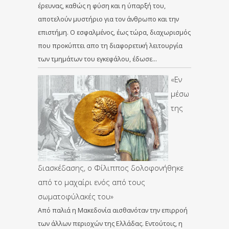
έρευνας, καθώς η φύση και η ύπαρξή του,
αποτελούν μυστήριο για τον άνθρωπο και την
επιστήμη. Ο εσφαλμένος, έως τώρα, διαχωρισμός
που προκύπτει απο τη διαφορετική λειτουργία
των τμημάτων του εγκεφάλου, έδωσε…
«Εν
μέσω
της
διασκέδασης, ο Φίλιππος δολοφονήθηκε
από το μαχαίρι ενός από τους
σωματοφύλακές του»
Από παλιά η Μακεδονία αισθανόταν την επιρροή
των άλλων περιοχών της Ελλάδας. Εντούτοις, η