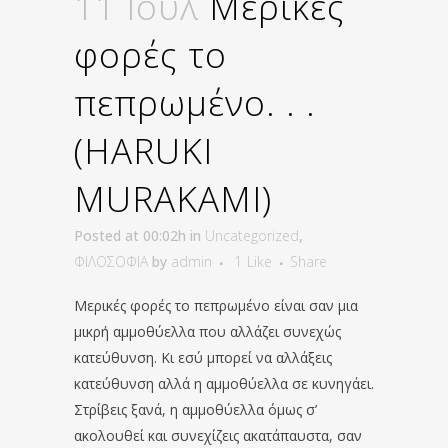
11 Ιούλ
Μερικές
φορές το
πεπρωμένο. . .
(HARUKI
MURAKAMI)
Posted at 00:02h
in
Uncategorized
,
ΦΙΛΟΣΟΦΙΑ
by
admin
1
Like
Share
Μερικές φορές το πεπρωμένο είναι σαν μια
μικρή αμμοθύελλα που αλλάζει συνεχώς
κατεύθυνση. Κι εσύ μπορεί να αλλάξεις
κατεύθυνση αλλά η αμμοθύελλα σε κυνηγάει.
Στρίβεις ξανά, η αμμοθύελλα όμως σ’
ακολουθεί και συνεχίζεις ακατάπαυστα, σαν