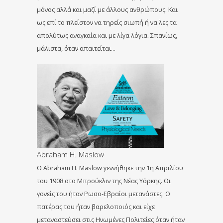
μόνος αλλά και μαζί με άλλους ανθρώπους. Και
ως επί το πλείστον να τηρείς σιωπή ή να λες τα
απολύτως αναγκαία και με λίγα λόγια. Σπανίως,
μάλιστα, όταν απαιτείται…
Αbraham Η. Maslow
Ο Αbraham Η. Maslow γεννήθηκε την 1η Απριλίου
του 1908 στο Μπρούκλιν της Νέας Υόρκης. Οι
γονείς του ήταν Ρωσο-Εβραίοι μετανάστες. Ο
πατέρας του ήταν βαρελοποιός και είχε
μεταναστεύσει στις Ηνωμένες Πολιτείες όταν ήταν