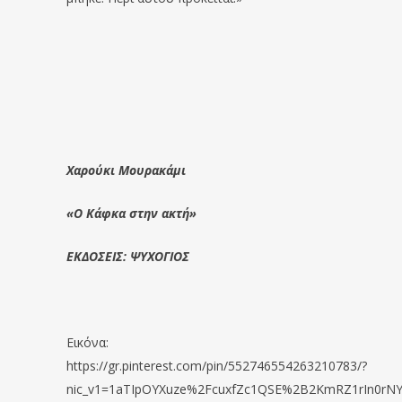
Χαρούκι Μουρακάμι
«Ο Κάφκα στην ακτή»
ΕΚΔΟΣΕΙΣ: ΨΥΧΟΓΙΟΣ
Εικόνα:
https://gr.pinterest.com/pin/552746554263210783/?
nic_v1=1aTIpOYXuze%2FcuxfZc1QSE%2B2KmRZ1rIn0r