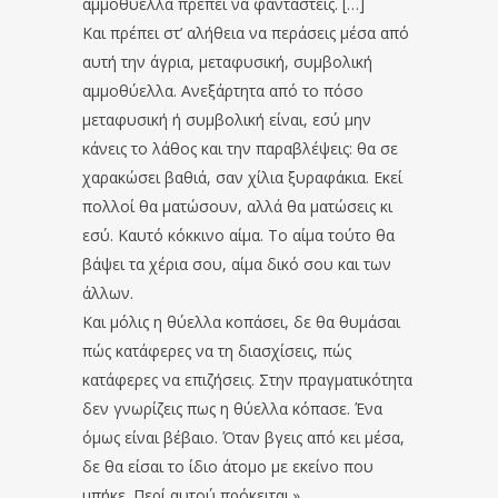
αμμοθύελλα πρέπει να φανταστείς. […]
Και πρέπει στ’ αλήθεια να περάσεις μέσα από
αυτή την άγρια, μεταφυσική, συμβολική
αμμοθύελλα. Ανεξάρτητα από το πόσο
μεταφυσική ή συμβολική είναι, εσύ μην
κάνεις το λάθος και την παραβλέψεις: θα σε
χαρακώσει βαθιά, σαν χίλια ξυραφάκια. Εκεί
πολλοί θα ματώσουν, αλλά θα ματώσεις κι
εσύ. Καυτό κόκκινο αίμα. Το αίμα τούτο θα
βάψει τα χέρια σου, αίμα δικό σου και των
άλλων.
Και μόλις η θύελλα κοπάσει, δε θα θυμάσαι
πώς κατάφερες να τη διασχίσεις, πώς
κατάφερες να επιζήσεις. Στην πραγματικότητα
δεν γνωρίζεις πως η θύελλα κόπασε. Ένα
όμως είναι βέβαιο. Όταν βγεις από κει μέσα,
δε θα είσαι το ίδιο άτομο με εκείνο που
μπήκε. Περί αυτού πρόκειται.»