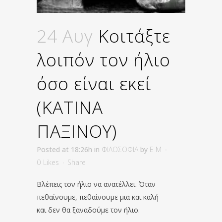
24 Αυγ
Κοιτάξτε
λοιπόν τον ήλιο
όσο είναι εκεί
(ΚΑΤΙΝΑ
ΠΑΞΙΝΟΥ)
Posted at 18:26h
in
ΦΙΛΟΣΟΦΙΑ
by
E M
0
Likes
Share
Βλέπεις τον ήλιο να ανατέλλει. Όταν
πεθαίνουμε, πεθαίνουμε μια και καλή
και δεν θα ξαναδούμε τον ήλιο.