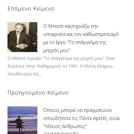
Επόμενο Κείμενο
Ο Μποστ καυτηριάζει την
υποκρισία και τον καθωσπρεπισμό
με το έργο "Το επάγγελμα της
μητρός μου"
Ο Μποστ έγραψε "Το επάγγελμα της μητρός μου" όταν
δούλευε στην 'Καθημερινή' το 1961. Η Ελένη Βλάχου,
διευθύντρια της ...
Προηγούμενο Κείμενο
Όποιος μπορεί να πραγματώνει
οπουδήποτε τις Πέντε Αρετές, είναι
"τέλειος άνθρωπος"