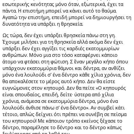
εσωτερικής κενότητας μόνο όταν, εξωτερικά, έχει τα
πάντα. Η επιστήμη μπορεί να κάνει αυτό το θαύμα.
Αγαπώ την επιστήμη, επειδή μπορεί να δημιουργήσει τη
δυνατότητα να υπάρξει η θρησκεία.
Ως τώρα, δεν έχει υπάρξει θρησκεία πάνω στη γη.
Έχουμε μιλήσει για τη θρησκεία αλλά ακόμα δεν έχει
υπάρξει δεν έχει αγγίξει τις καρδιές εκατομμυρίων
ανθρώπων. Μόνο μια στο τόσο καταφέρνει κάποιο
άτομο να φτάσει στη φώτιση. Σ΄ έναν μεγάλο κήπο όπου
υπάρχουν εκατομμύρια θάμνοι και δέντρα, αν ανθίζει
μόνο ένα λουλούδι σ’ ένα δέντρο κάθε χίλια χρόνια, δεν
θα αποκαλέσετε το μέρος αυτό κήπο. Δεν θα είστε
ευγνώμονες στον κηπουρό. Δεν θα πείτε «Ο κηπουρός
είναι σπουδαίος, επειδή, δείτε· ύστερα από χίλια
χρόνια, ανάμεσα σε εκατομμύρια δέντρα, μόνο ένα
λουλούδι άνθισε πάνω σ’ ένα δέντρο». Αν συμβεί κάτι
τέτοιο, απλώς δείχνει ότι πρέπει να συνέβη σε πείσμα
του κηπουρού! Με κάποιον τρόπο εκείνος ξέχασε το
δέντρο, παραμέλησε το δέντρο και το δέντρο κάπως
ξεγλίστρησε από τη λαβή του.