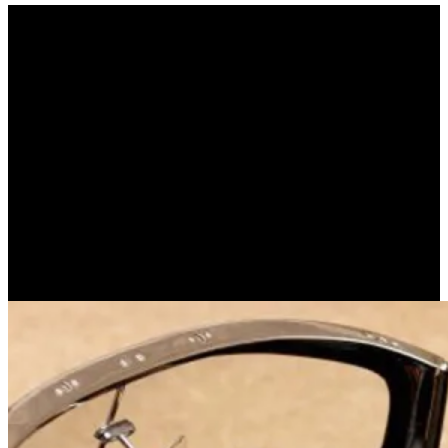
Τότε , παρακαλώ αδειάστε
μου τη γωνιά! (OSHO)