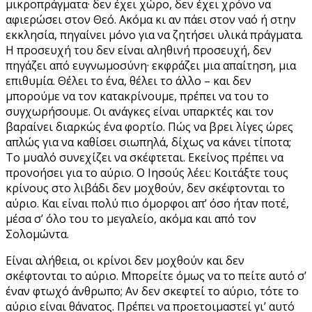
μικροπράγματα· δεν έχει χώρο, δεν έχει χρόνο να
αφιερώσει στον Θεό. Ακόμα κι αν πάει στον ναό ή στην
εκκλησία, πηγαίνει μόνο για να ζητήσει υλικά πράγματα.
Η προσευχή του δεν είναι αληθινή προσευχή, δεν
πηγάζει από ευγνωμοσύνη· εκφράζει μια απαίτηση, μια
επιθυμία. Θέλει το ένα, θέλει το άλλο – και δεν
μπορούμε να τον κατακρίνουμε, πρέπει να του το
συγχωρήσουμε. Οι ανάγκες είναι υπαρκτές και τον
βαραίνει διαρκώς ένα φορτίο. Πώς να βρει λίγες ώρες
απλώς για να καθίσει σιωπηλά, δίχως να κάνει τίποτα;
Το μυαλό συνεχίζει να σκέφτεται. Εκείνος πρέπει να
προνοήσει για το αύριο. Ο Ιησούς λέει: Κοιτάξτε τους
κρίνους στο λιβάδι δεν μοχθούν, δεν σκέφτονται το
αύριο. Και είναι πολύ πιο όμορφοι απ’ όσο ήταν ποτέ,
μέσα σ’ όλο του το μεγαλείο, ακόμα και από τον
Σολομώντα.
Είναι αλήθεια, οι κρίνοι δεν μοχθούν και δεν
σκέφτονται το αύριο. Μπορείτε όμως να το πείτε αυτό σ’
έναν φτωχό άνθρωπο; Αν δεν σκεφτεί το αύριο, τότε το
αύριο είναι θάνατος. Πρέπει να προετοιμαστεί γι’ αυτό