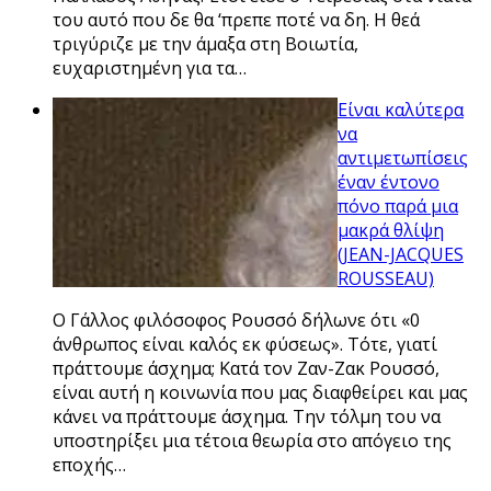
του αυτό που δε θα ‘πρεπε ποτέ να δη. Η θεά
τριγύριζε με την άμαξα στη Βοιωτία,
ευχαριστημένη για τα…
Είναι καλύτερα
να
αντιμετωπίσεις
έναν έντονο
πόνο παρά μια
μακρά θλίψη
(JEAN-JACQUES
ROUSSEAU)
Ο Γάλλος φιλόσοφος Ρουσσό δήλωνε ότι «0
άνθρωπος είναι καλός εκ φύσεως». Τότε, γιατί
πράττουμε άσχημα; Κατά τον Ζαν-Ζακ Ρουσσό,
είναι αυτή η κοινωνία που μας διαφθείρει και μας
κάνει να πράττουμε άσχημα. Την τόλμη του να
υποστηρίξει μια τέτοια θεωρία στο απόγειο της
εποχής…