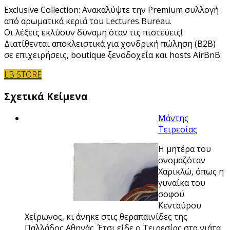
Exclusive Collection: Ανακαλύψτε την Premium συλλογή
από αρωματικά κεριά του Lectures Bureau.
Οι λέξεις εκλύουν δύναμη όταν τις πιστεύεις!
Διατίθενται αποκλειστικά για χονδρική πώληση (B2B)
σε επιχειρήσεις, boutique ξενοδοχεία και hosts AirBnB.
LB STORE
Σχετικά Κείμενα
Μάντης
Τειρεσίας
Η μητέρα του
ονομαζόταν
Χαρικλώ, όπως η
γυναίκα του
σοφού
Κενταύρου
Χείρωνος, κι άνηκε στις θεραπαινίδες της
Παλλάδος Αθηνάς. Έτσι είδε ο Τειρεσίας στα νιάτα