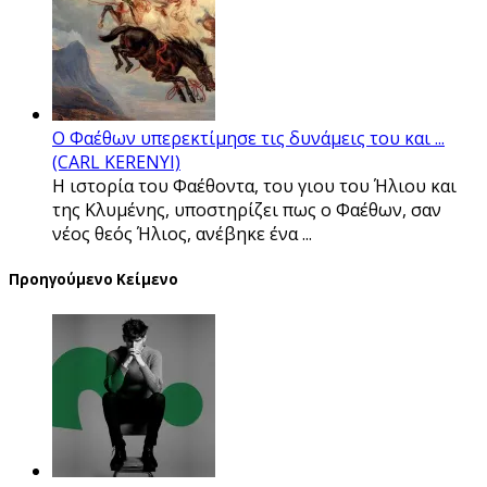
Ο Φαέθων υπερεκτίμησε τις δυνάμεις του και ...
(CARL KERENYI)
Η ιστορία του Φαέθοντα, του γιου του Ήλιου και
της Κλυμένης, υποστηρίζει πως ο Φαέθων, σαν
νέος θεός Ήλιος, ανέβηκε ένα ...
Προηγούμενο Κείμενο