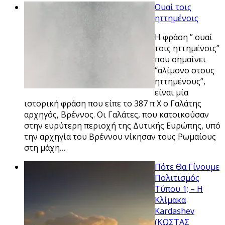
Ουαί τοις
ηττημένοις
Η φράση ” ουαί
τοις ηττημένοις”
που σημαίνει
“αλίμονο στους
ηττημένους”,
είναι μία
ιστορική φράση που είπε το 387 π Χ ο Γαλάτης
αρχηγός, Βρέννος. Οι Γαλάτες, που κατοικούσαν
στην ευρύτερη περιοχή της Δυτικής Ευρώπης, υπό
την αρχηγία του Βρέννου νίκησαν τους Ρωμαίους
στη μάχη…
Πότε Θα Γίνουμε
Πολιτισμός
Τύπου 1; – Η
Κλίμακα
Kardashev
(ΚΩΣΤΑΣ