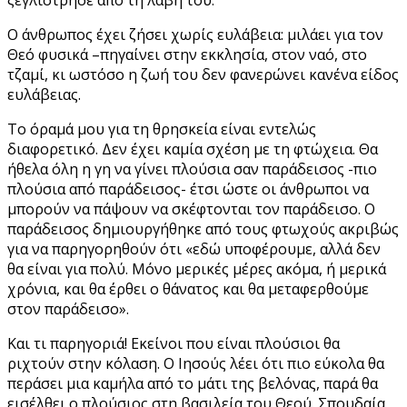
Ο άνθρωπος έχει ζήσει χωρίς ευλάβεια: μιλάει για τον
Θεό φυσικά –πηγαίνει στην εκκλησία, στον ναό, στο
τζαμί, κι ωστόσο η ζωή του δεν φανερώνει κανένα είδος
ευλάβειας.
Το όραμά μου για τη θρησκεία είναι εντελώς
διαφορετικό. Δεν έχει καμία σχέση με τη φτώχεια. Θα
ήθελα όλη η γη να γίνει πλούσια σαν παράδεισος -πιο
πλούσια από παράδεισος- έτσι ώστε οι άνθρωποι να
μπορούν να πάψουν να σκέφτονται τον παράδεισο. Ο
παράδεισος δημιουργήθηκε από τους φτωχούς ακριβώς
για να παρηγορηθούν ότι «εδώ υποφέρουμε, αλλά δεν
θα είναι για πολύ. Μόνο μερικές μέρες ακόμα, ή μερικά
χρόνια, και θα έρθει ο θάνατος και θα μεταφερθούμε
στον παράδεισο».
Και τι παρηγοριά! Εκείνοι που είναι πλούσιοι θα
ριχτούν στην κόλαση. Ο Ιησούς λέει ότι πιο εύκολα θα
περάσει μια καμήλα από το μάτι της βελόνας, παρά θα
εισέλθει ο πλούσιος στη βασιλεία του Θεού. Σπουδαία