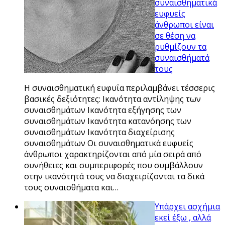
συναισθηματικά
ευφυείς
άνθρωποι είναι
σε θέση να
ρυθμίζουν τα
συναισθήματά
τους
Η συναισθηματική ευφυΐα περιλαμβάνει τέσσερις
βασικές δεξιότητες: Ικανότητα αντίληψης των
συναισθημάτων Ικανότητα εξήγησης των
συναισθημάτων Ικανότητα κατανόησης των
συναισθημάτων Ικανότητα διαχείρισης
συναισθημάτων Οι συναισθηματικά ευφυείς
άνθρωποι χαρακτηρίζονται από μία σειρά από
συνήθειες και συμπεριφορές που συμβάλλουν
στην ικανότητά τους να διαχειρίζονται τα δικά
τους συναισθήματα και…
Υπάρχει ασχήμια
εκεί έξω , αλλά