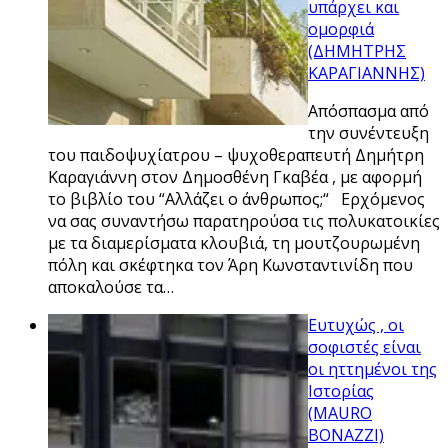
υπάρχει και
ομορφιά
(ΔΗΜΗΤΡΗΣ
ΚΑΡΑΓΙΑΝΝΗΣ)
Απόσπασμα από
την συνέντευξη
του παιδοψυχίατρου – ψυχοθεραπευτή Δημήτρη
Καραγιάννη στον Δημοσθένη Γκαβέα , με αφορμή
το βιβλίο του “Αλλάζει ο άνθρωπος;“ Ερχόμενος
να σας συναντήσω παρατηρούσα τις πολυκατοικίες
με τα διαμερίσματα κλουβιά, τη μουτζουρωμένη
πόλη και σκέφτηκα τον Άρη Κωνσταντινίδη που
αποκαλούσε τα…
Ευτυχώς , οι
σοφιστές είναι
οι ηττημένοι της
Ιστορίας
(MAURO
BONAZZI)