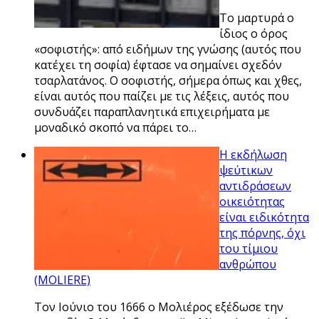
Το μαρτυρά ο
ίδιος ο όρος
«σοφιστής»: από ειδήμων της γνώσης (αυτός που
κατέχει τη σοφία) έφτασε να σημαίνει σχεδόν
τσαρλατάνος. Ο σοφιστής, σήμερα όπως και χθες,
είναι αυτός που παίζει με τις λέξεις, αυτός που
συνδυάζει παραπλανητικά επιχειρήματα με
μοναδικό σκοπό να πάρει το…
Η εκδήλωση
ψεύτικων
αντιδράσεων
οικειότητας
είναι ειδικότητα
της πόρνης, όχι
του τίμιου
ανθρώπου
(MOLIERE)
Τον Ιούνιο του 1666 ο Μολιέρος εξέδωσε την