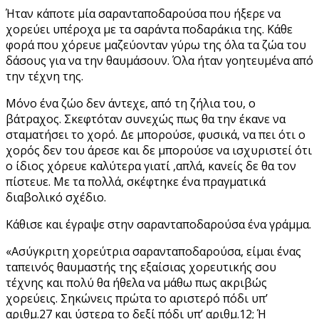
Ήταν κάποτε μία σαρανταποδαρούσα που ήξερε να
χορεύει υπέροχα με τα σαράντα ποδαράκια της. Κάθε
φορά που χόρευε μαζεύονταν γύρω της όλα τα ζώα του
δάσους για να την θαυμάσουν. Όλα ήταν γοητευμένα από
την τέχνη της.
Μόνο ένα ζώο δεν άντεχε, από τη ζήλια του, ο
βάτραχος. Σκεφτόταν συνεχώς πως θα την έκανε να
σταματήσει το χορό. Δε μπορούσε, φυσικά, να πει ότι ο
χορός δεν του άρεσε και δε μπορούσε να ισχυριστεί ότι
ο ίδιος χόρευε καλύτερα γιατί ,απλά, κανείς δε θα τον
πίστευε. Με τα πολλά, σκέφτηκε ένα πραγματικά
διαβολικό σχέδιο.
Κάθισε και έγραψε στην σαρανταποδαρούσα ένα γράμμα.
«Ασύγκριτη χορεύτρια σαρανταποδαρούσα, είμαι ένας
ταπεινός θαυμαστής της εξαίσιας χορευτικής σου
τέχνης και πολύ θα ήθελα να μάθω πως ακριβώς
χορεύεις. Σηκώνεις πρώτα το αριστερό πόδι υπ’
αριθμ.27 και ύστερα το δεξί πόδι υπ’ αριθμ.12; Ή