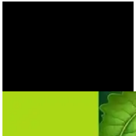
Μόνο ένα ζώο δεν άντεχε,
από τη ζήλια του, ο
βάτραχος (JOSTEIN
GAARDER)