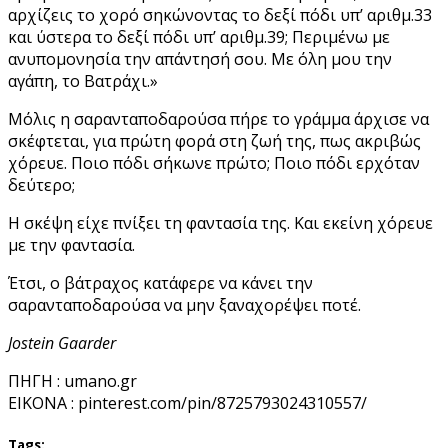
αρχίζεις το χορό σηκώνοντας το δεξί πόδι υπ’ αριθμ.33
και ύστερα το δεξί πόδι υπ’ αριθμ.39; Περιμένω με
ανυπομονησία την απάντησή σου. Με όλη μου την
αγάπη, το Βατράχι.»
Μόλις η σαρανταποδαρούσα πήρε το γράμμα άρχισε να
σκέφτεται, για πρώτη φορά στη ζωή της, πως ακριβώς
χόρευε. Ποιο πόδι σήκωνε πρώτο; Ποιο πόδι ερχόταν
δεύτερο;
Η σκέψη είχε πνίξει τη φαντασία της. Και εκείνη χόρευε
με την φαντασία.
Έτσι, ο βάτραχος κατάφερε να κάνει την
σαρανταποδαρούσα να μην ξαναχορέψει ποτέ.
Jostein Gaarder
ΠΗΓΗ : umano.gr
EIKONA : pinterest.com/pin/8725793024310557/
Tags: