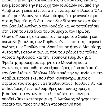
ένα μέρος από την περιοχή των Ιουδαίων και από την
Αραβία όση επεκτείνεται στην εξωτερική θάλασσα. Όλα
αυτά προκάλεσαν, για άλλη μία φορά, την αγανάκτηση
στους Ρωμαίους. Ο Αντώνιος δεν δίστασε να σκοτώσει
τον βασιλιά Αντίγονο τον Ιουδαίο και να τοποθετήσει
στη θέση του ένα δικό του σύμμαχο, τον Ηρώδη.
Όταν ο Φραάτης σκότωσε τον πατέρα του Ορώδη και
ανέλαβε βασιλιάς των Πάρθων, ένας από τους επιφανείς
άνδρες των Παρθών που δραπέτευσε ήταν ο Μοναίσης.
Αυτός πήγε στον Αντώνιο, που του χάρισε τις πόλεις
Λάρισα, Αρεθούσα, και την Ιεράπολη (Βαμβύκη). Ο
Φραάτης προσέφερε ειρήνη στο Μοναίση και ο
Αντώνιος προσπάθησε να εξαπατήσει, μέσα από αυτόν,
τον βασιλιά των Πάρθων. Μέσα από την Αρμενία και την
Αραβία, έφτασε εκεί που ήταν συγκεντρωμένος ο
στρατός του έτοιμος να επιτεθεί στους Πάρθους. Αν και
οι δυνάμεις ήταν πολυάριθμες και πανίσχυρες, η
βιασύνη του Αντωνίου να ξεκινήσει τον πόλεμο
αποδείχθηκε καταστροφική. Ο Αντώνιος οδήγησε τον
στρατό του προς την πόλη Ατροπατηνή που