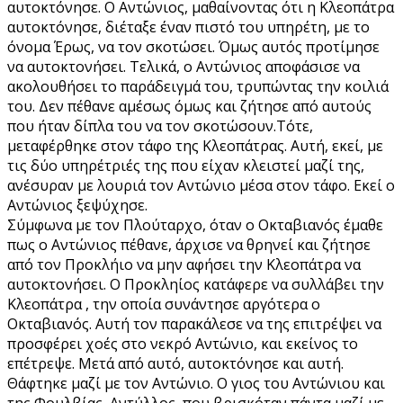
αυτοκτόνησε. Ο Αντώνιος, μαθαίνοντας ότι η Κλεοπάτρα
αυτοκτόνησε, διέταξε έναν πιστό του υπηρέτη, με το
όνομα Έρως, να τον σκοτώσει. Όμως αυτός προτίμησε
να αυτοκτονήσει. Τελικά, ο Αντώνιος αποφάσισε να
ακολουθήσει το παράδειγμά του, τρυπώντας την κοιλιά
του. Δεν πέθανε αμέσως όμως και ζήτησε από αυτούς
που ήταν δίπλα του να τον σκοτώσουν.Τότε,
μεταφέρθηκε στον τάφο της Κλεοπάτρας. Αυτή, εκεί, με
τις δύο υπηρέτριές της που είχαν κλειστεί μαζί της,
ανέσυραν με λουριά τον Αντώνιο μέσα στον τάφο. Εκεί ο
Αντώνιος ξεψύχησε.
Σύμφωνα με τον Πλούταρχο, όταν ο Οκταβιανός έμαθε
πως ο Αντώνιος πέθανε, άρχισε να θρηνεί και ζήτησε
από τον Προκλήιο να μην αφήσει την Κλεοπάτρα να
αυτοκτονήσει. Ο Προκληίος κατάφερε να συλλάβει την
Κλεοπάτρα , την οποία συνάντησε αργότερα ο
Οκταβιανός. Αυτή τον παρακάλεσε να της επιτρέψει να
προσφέρει χοές στο νεκρό Αντώνιο, και εκείνος το
επέτρεψε. Μετά από αυτό, αυτοκτόνησε και αυτή.
Θάφτηκε μαζί με τον Αντώνιο. Ο γιος του Αντώνιου και
της Φουλβίας, Αντύλλος, που βρισκόταν πάντα μαζί με