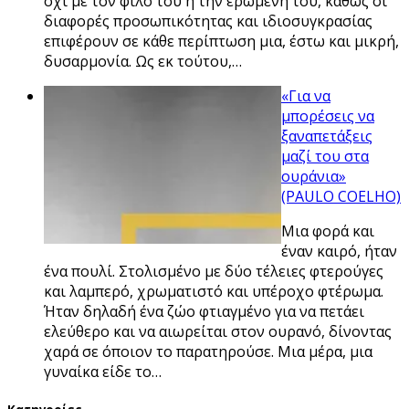
όχι με τον φίλο του ή την ερωμένη του, καθώς οι
διαφορές προσωπικότητας και ιδιοσυγκρασίας
επιφέρουν σε κάθε περίπτωση μια, έστω και μικρή,
δυσαρμονία. Ως εκ τούτου,…
«Για να
μπορέσεις να
ξαναπετάξεις
μαζί του στα
ουράνια»
(PAULO COELHO)
Μια φορά και
έναν καιρό, ήταν
ένα πουλί. Στολισμένο με δύο τέλειες φτερούγες
και λαμπερό, χρωματιστό και υπέροχο φτέρωμα.
Ήταν δηλαδή ένα ζώο φτιαγμένο για να πετάει
ελεύθερο και να αιωρείται στον ουρανό, δίνοντας
χαρά σε όποιον το παρατηρούσε. Μια μέρα, μια
γυναίκα είδε το…