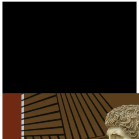
Μάρκος Αντώνιος – Το
τέλος του | Μέρος Γ’