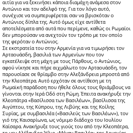
αιτία για να ξεκινήσει κάποια διαμάχη ανάμεσα στον
Αντώνιο και τον αδελφό της. Για τον λόγο αυτό,
συνέχισε να συμπεριφέρεται σαν να βρισκόταν ο
Αντώνιος δίπλα της. Αυτό όμως είχε αντίθετα
αποτελέσματα από αυτά που περίμενε, καθώς οι Ρωμαίοι
δεν μπορούσαν να ανεχτούν τον τρόπο με τον οποίο
της φερόταν ο Αντώνιος.
Σε εκστρατεία του στην Αρμενία για να τιμωρήσει τον
Αρταουάσδη, βασιλιά των Αρμενίων που τον
εγκατέλειψε στη μάχη με τους Πάρθους, ο Αντώνιος,
αφού νίκησε και πήρε αιχμάλωτο τον Αρταουάσδη, τον
παρουσίασε σε θρίαμβο στην Αλεξάνδρεια μπροστά από
την Κλεοπάτρα. Αυτό ερχόταν σε αντίθεση με τη
Ρωμαϊκή παράδοση που ήθελε όλους τους θριάμβους να
γίνονται στην Ιερά Οδό στη Ρώμη. Έπειτα ανακήρυξε την
Κλεοπάτρα «Βασίλισσα των Βασιλέων», βασίλισσα της
Αιγύπτου, της Κύπρου, της Λιβύης και της Κοίλης
Συρίας, με συμβασιλέα («Βασιλεύς των Βασιλέων»), τον
γιό της Καισαρίωνα, ως νόμιμο διάδοχο του Ιουλίου
Καίσαρα. Ανακήρυξε τους γιούς του από την Κλεοπάτρα,
το μεν Αλέξανδρο Ήλιο «Μέγαν Βασιλέα» της Αρμενίας