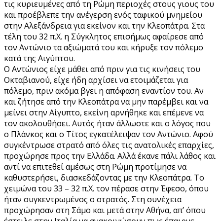
τις κυριευμένες από τη Ρώμη περιοχές στους γιους του
και προέβλεπε την ανέγερση ενός ταφικού μνημείου
στην Αλεξάνδρεια για εκείνον και την Κλεοπάτρα. Στα
τέλη του 32 π.Χ. η Σύγκλητος επισήμως αφαίρεσε από
τον Αντώνιο τα αξιώματά του και κήρυξε τον πόλεμο
κατά της Αιγύπτου.
Ο Αντώνιος είχε μάθει από πριν για τις κινήσεις του
Οκταβιανού, είχε ήδη αρχίσει να ετοιμάζεται για
πόλεμο, πριν ακόμα βγει η απόφαση εναντίον του. Αν
και ζήτησε από την Κλεοπάτρα να μην παρέμβει και να
μείνει στην Αίγυπτο, εκείνη αρνήθηκε και επέμενε να
τον ακολουθήσει. Αυτός ήταν άλλωστε και ο λόγος που
ο Πλάνκος και ο Τίτος εγκατέλειψαν τον Αντώνιο. Αφού
συγκέντρωσε στρατό από όλες τις ανατολικές επαρχίες,
προχώρησε προς την Ελλάδα. Αλλά έκανε πάλι λάθος και
αντί να επιτεθεί αμέσως στη Ρώμη προτίμησε να
καθυστερήσει, διασκεδάζοντας με την Κλεοπάτρα. Το
χειμώνα του 33 – 32 π.Χ. τον πέρασε στην Έφεσο, όπου
ήταν συγκεντρωμένος ο στρατός. Στη συνέχεια
προχώρησαν στη Σάμο και μετά στην Αθήνα, απ’ όπου
έστειλε στην Ιταλία να ανακοινώσουν πως έπαιρνε