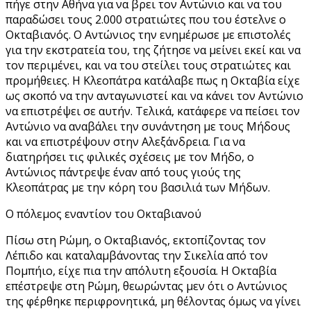
πήγε στην Αθήνα για να βρει τον Αντώνιο και να του
παραδώσει τους 2.000 στρατιώτες που του έστελνε ο
Οκταβιανός. Ο Αντώνιος την ενημέρωσε με επιστολές
για την εκστρατεία του, της ζήτησε να μείνει εκεί και να
τον περιμένει, και να του στείλει τους στρατιώτες και
προμήθειες. Η Κλεοπάτρα κατάλαβε πως η Οκταβία είχε
ως σκοπό να την ανταγωνιστεί και να κάνει τον Αντώνιο
να επιστρέψει σε αυτήν. Τελικά, κατάφερε να πείσει τον
Αντώνιο να αναβάλει την συνάντηση με τους Μήδους
και να επιστρέψουν στην Αλεξάνδρεια. Για να
διατηρήσει τις φιλικές σχέσεις με τον Μήδο, ο
Αντώνιος πάντρεψε έναν από τους γιούς της
Κλεοπάτρας με την κόρη του βασιλιά των Μήδων.
Ο πόλεμος εναντίον του Οκταβιανού
Πίσω στη Ρώμη, ο Οκταβιανός, εκτοπίζοντας τον
Λέπιδο και καταλαμβάνοντας την Σικελία από τον
Πομπήιο, είχε πια την απόλυτη εξουσία. Η Οκταβία
επέστρεψε στη Ρώμη, θεωρώντας μεν ότι ο Αντώνιος
της φέρθηκε περιφρονητικά, μη θέλοντας όμως να γίνει