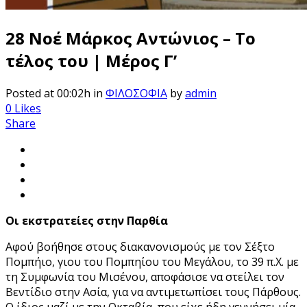
28 Νοέ
Μάρκος Αντώνιος – Το
τέλος του | Μέρος Γ’
Posted at 00:02h
in
ΦΙΛΟΣΟΦΙΑ
by
admin
0
Likes
Share
Οι εκστρατείες στην Παρθία
Αφού βοήθησε στους διακανονισμούς με τον Σέξτο
Πομπήιο, γιου του Πομπηίου του Μεγάλου, το 39 π.Χ. με
τη Συμφωνία του Μισένου, αποφάσισε να στείλει τον
Βεντίδιο στην Ασία, για να αντιμετωπίσει τους Πάρθους.
Ο ίδιος μαζί με την Οκταβία, που είχε ήδη γεννήσει μία