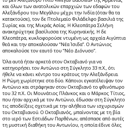
και όλων των ανατολικών επαρχιών των εδαφών του
Αλεξάνδρου του Μεγάλου μέχρι την Ινδία (όταν θα τα
κατακτούσε), τον δε Πτολεμαίο Φιλάδελφο βασιλιά της
Συρίας και της Μικράς Ασίας. Η Κλεοπάτρα Σελήνη
ανακηρύχτηκε βασίλισσα της Κυρηναϊκής. Η δε
Κλεοπάτρα, κυκλοφορούσε ντυμένη ως αρχαία Αιγύπτια
θεά και την αποκαλούσαν “Νέα Ίσιδα”. Ο Αντώνιος
αποκαλούσε τον εαυτό του “Νέο Διόνυσο”.
Όλα αυτά ήταν αρκετά στον Οκταβιανό για να
κατηγορήσει τον Αντώνιο στη Σύγκλητο 33 π.Χ., ότι
ήθελε να κάνει κέντρο του κράτους την Αλεξάνδρεια.
Η Ρώμη χωρίστηκε στα δύο. Κάποιοι εγκατέλειψαν τον
Αντώνιο και στράφηκαν στον Οκταβιανό το φθινόπωρο
του 32 π.Χ.. Οι Μουνάτιος Πλάνκος και ο Μάρκος Τίτιος,
που ήταν αρχικά με τον Αντώνιο, έδωσαν στη Σύγκλητο
τις αποδείξεις σχετικά με την αλήθεια των ισχυρισμών
του Οκταβιανού. Ο Οκταβιανός, μπαίνοντας με τη βία
στο ιερό των Εστιάδων Παρθένων, απέσπασε από αυτές
τη μυστική διαθήκη του Αντωνίου, η οποία έδινε όλες