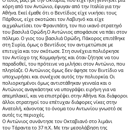
κόρη από τον Αντώνιο, έφυγαν από την Ιταλία για την
Αθήνα. Εκεί έμαθε ότι ο Βεντίδιος είχε νικήσει τους
Πάρθους, είχε σκοτώσει τον Λαβιηνό και είχε
αιχμαλωτίσει τον Φρανιπάτη, τον πιο ικανό στρατηγό
του βασιλιά Ορώδη.Ο Αντώνιος αποφάσισε να πάει στον
πόλεμο. Ο γιος του βασιλιά Ορώδη, Πάκορος επιτέθηκε
στη Συρία, όμως ο Βεντίδιος τον αντιμετώπισε με
επιτυχία και τον σκότωσε. Στη συνέχεια πολιόρκησε
τον Αντίοχο της Κομμαγήνης και όταν ζήτησε να του
παραδοθεί, του πρότεινε να μιλήσει στον Αντώνιο, που
πλησίαζε. Ο Αντώνιος όμως δεν άφησε τον Βιντίδιο να
υποχωρήσει και συνέχισε αυτός την πολιορκία. Οι
πολιορκημένοι όμως αντιστάθηκαν γενναία και ο
Αντώνιος αναγκάστηκε να υπογράψει ειρήνη για να
απεμπλακεί, και να επιστρέψει στην Αθήνα. Και διάφοροι
άλλοι στρατηγοί του επέτυχαν διάφορες νίκες στην
Ανατολή, κάνοντας το όνομα του Αντωνίου γνωστό σε
αυτές τις περιοχές.
Ο Αντώνιος συνάντησε τον Οκταβιανό στο λιμάνι
του Τάραντα το 37 π.Χ.. Με την μεσολάβηση της