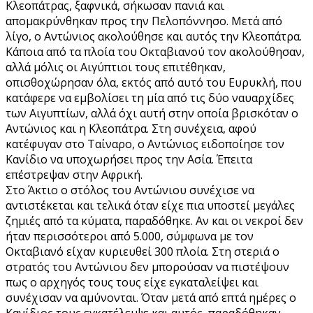
Κλεοπάτρας, ξαφνικά, σήκωσαν πανιά και
απομακρύνθηκαν προς την Πελοπόννησο. Μετά από
λίγο, ο Αντώνιος ακολούθησε και αυτός την Κλεοπάτρα.
Κάποια από τα πλοία του Οκταβιανού τον ακολούθησαν,
αλλά μόλις οι Αιγύπτιοι τους επιτέθηκαν,
οπισθοχώρησαν όλα, εκτός από αυτό του Ευρυκλή, που
κατάφερε να εμβολίσει τη μία από τις δύο ναυαρχίδες
των Αιγυπτίων, αλλά όχι αυτή στην οποία βρισκόταν ο
Αντώνιος και η Κλεοπάτρα. Στη συνέχεια, αφού
κατέφυγαν στο Ταίναρο, ο Αντώνιος ειδοποίησε τον
Κανίδιο να υποχωρήσει προς την Ασία. Έπειτα
επέστρεψαν στην Αφρική.
Στο Άκτιο ο στόλος του Αντώνιου συνέχισε να
αντιστέκεται και τελικά όταν είχε πια υποστεί μεγάλες
ζημιές από τα κύματα, παραδόθηκε. Αν και οι νεκροί δεν
ήταν περισσότεροι από 5.000, σύμφωνα με τον
Οκταβιανό είχαν κυριευθεί 300 πλοία. Στη στεριά ο
στρατός του Αντώνιου δεν μπορούσαν να πιστέψουν
πως ο αρχηγός τους τους είχε εγκαταλείψει και
συνέχισαν να αμύνονται. Όταν μετά από επτά ημέρες ο
Κανίδιος τους εγκατέλειψε και αυτός, παραδόθηκαν