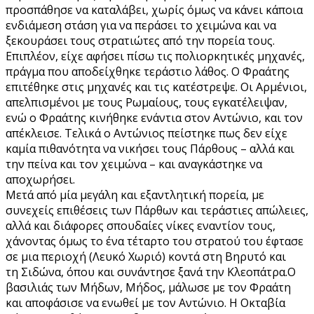
προσπάθησε να καταλάβει, χωρίς όμως να κάνει κάποια
ενδιάμεση στάση για να περάσει το χειμώνα και να
ξεκουράσει τους στρατιώτες από την πορεία τους.
Επιπλέον, είχε αφήσει πίσω τις πολιορκητικές μηχανές,
πράγμα που αποδείχθηκε τεράστιο λάθος. Ο Φραάτης
επιτέθηκε στις μηχανές και τις κατέστρεψε. Οι Αρμένιοι,
απελπισμένοι με τους Ρωμαίους, τους εγκατέλειψαν,
ενώ ο Φραάτης κινήθηκε ενάντια στον Αντώνιο, και τον
απέκλεισε. Τελικά ο Αντώνιος πείστηκε πως δεν είχε
καμία πιθανότητα να νικήσει τους Πάρθους – αλλά και
την πείνα και τον χειμώνα – και αναγκάστηκε να
αποχωρήσει.
Μετά από μία μεγάλη και εξαντλητική πορεία, με
συνεχείς επιθέσεις των Πάρθων και τεράστιες απώλειες,
αλλά και διάφορες σπουδαίες νίκες εναντίον τους,
χάνοντας όμως το ένα τέταρτο του στρατού του έφτασε
σε μια περιοχή (Λευκό Χωριό) κοντά στη Βηρυτό και
τη Σιδώνα, όπου και συνάντησε ξανά την Κλεοπάτρα.Ο
βασιλιάς των Μήδων, Μήδος, μάλωσε με τον Φραάτη
και αποφάσισε να ενωθεί με τον Αντώνιο. Η Οκταβία