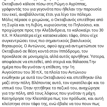
Οκταβιανό κάλεσε πίσω στη Ρώμη ο Αγρίππας,
γράφοντάς του για γεγονότα που ήθελαν την παρουσία
του εκεί, αναβάλλοντας έτσι για λίγο τον πόλεμο.
Μόλις πέρασε ο χειμώνας, ο Οκταβιανός επιτέθηκε από
τη Συρία και τη Λιβύη, κυριεύοντας το Πηλούσιο, και
προχώρησε προς την Αλεξάνδρεια, το καλοκαίρι του 30
π.Χ.. Η Κλεοπάτρα είχε κατασκευάσει τάφο, όπου είχε
συγκεντρώσει τους πιο σημαντικούς βασιλικούς
θησαυρούς. Ο Αντώνιος, αφού αρχικά αντιμετώπισε τον
Οκταβιανό σε θέση κοντά στον Ιππόδρομο, τον
προκάλεσε σε μονομαχία, αλλά αυτός αρνήθηκε. Ύστερα,
αποφάσισε να επιτεθεί, από στεριά και θάλασσα.Την
ημέρα που θα γινόταν η επίθεση, την 1η
Αυγούστου του 30 π.Χ., τα πλοία του Αντώνιου
ενώθηκαν με αυτά του Οκταβιανού και επιτέθηκαν όλα
μαζί στην πόλη. Βλέποντας αυτό, τον εγκατέλειψε και το
ιππικό του. Όταν ηττήθηκε το πεζικό του, αναχώρησε
για την πόλη, από τους λόφους που γινόταν η μάχη.
Κατηγόρησε την Κλεοπάτρα πως τον πρόδωσε, και αυτή
κλείστηκε στον τάφο της, ενώ έβαλε να του πουν πως