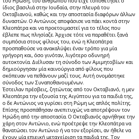
του Ηρώδη, του ανθρώπου που είχε τοποθετήσει ο
ίδιος βασιλιά στην Ιουδαία, στην πλευρά του
Οκταβιανού, καθώς και την αποστασία διαφόρων άλλων
δυναστών. Ο Αντώνιος αποφάσισε να πάει κοντά στην
Κλεοπάτρα και να προετοιμαστεί για το τέλος που
έβλεπε πως πλησίαζε. Άρχισε τότε να παραθέτει ξανά
συμπόσια στους φίλους του, ενώ η Κλεοπάτρα
προσπαθούσε να ανακαλύψει έναν τρόπο για μία
γρήγορη και, όσο γινόταν, λιγότερο οδυνηρή
αυτοκτονία. Διέλυσαν τη σύνοδο των Αμιμητοβίων και
δημιούργησαν μία καινούργια από φίλους που
σκόπευαν να πεθάνουν μαζί τους. Αυτή ονομάστηκε
σύνοδος των Συναποθανουμένων.
Έστειλαν πρέσβεις, ζητώντας από τον Οκταβιανό, η μεν
Κλεοπάτρα την εξουσία της Αιγύπτου για τα παιδιά της,
ο δε Αντώνιος να γυρίσει στη Ρώμη ως απλός πολίτης.
Επίσης προσπάθησαν ανεπιτυχώς να αποτρέψουν τον
Ηρώδη από την αποστασία. Ο Οκταβιανός αρνήθηκε την
χάρη στον Αντώνιο, ενώ προέτρεψε την Κλεοπάτρα να
θανατώσει τον Αντώνιο ή να τον εξορίσει, αν ήθελε να
έχουν μία επιεική μεταχείριση τα παιδιά της. Τον