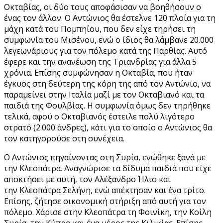
Οκταβίας, οι δύο τους αποφάσισαν να βοηθήσουν ο
ένας τον άλλον. Ο Αντώνιος θα έστελνε 120 πλοία για τη
μάχη κατά του Πομπηίου, που δεν είχε τηρήσει τη
συμφωνία του Μισένου, ενώ ο ίδιος θα λάμβανε 20.000
λεγεωνάριους για τον πόλεμο κατά της Παρθίας. Αυτό
έφερε και την ανανέωση της Τριανδρίας για άλλα 5
χρόνια. Επίσης συμφώνησαν η Οκταβία, που ήταν
έγκυος στη δεύτερη της κόρη της από τον Αντώνιο, να
παραμείνει στην Ιταλία μαζί με τον Οκταβιανό και τα
παιδιά της Φουλβίας. Η συμφωνία όμως δεν τηρήθηκε
τελικά, αφού ο Οκταβιανός έστειλε πολύ λιγότερο
στρατό (2.000 άνδρες), κάτι για το οποίο ο Αντώνιος θα
τον κατηγορούσε στη συνέχεια.
Ο Αντώνιος πηγαίνοντας στη Συρία, ενώθηκε ξανά με
την Κλεοπάτρα. Αναγνώρισε τα δίδυμα παιδιά που είχε
αποκτήσει με αυτή, τον Αλέξανδρο Ήλιο και
την Κλεοπάτρα Σελήνη, ενώ απέκτησαν και ένα τρίτο.
Επίσης, ζήτησε οικονομική στήριξη από αυτή για τον
πόλεμο. Χάρισε στην Κλεοπάτρα τη Φοινίκη, την Κοίλη
Συρία, την Κύπρο και ένα μέρος της Κιλικίας. Επίσης,