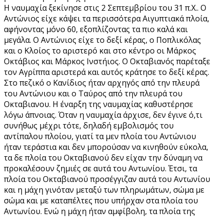
Η ναυμαχία ξεκίνησε στις 2 Σεπτεμβρίου του 31 π.Χ.. Ο
Αντώνιος είχε κάψει τα περισσότερα Αιγυπτιακά πλοία,
αφήνοντας μόνο 60, εξοπλίζοντας τα πιο καλά και
μεγάλα. Ο Αντώνιος είχε το δεξί κέρας, ο Ποπλικόλας
και ο Κλοίος το αριστερό και στο κέντρο οι Μάρκος
Οκτάβιος και Μάρκος Ινστήιος. Ο Οκταβιανός παρέταξε
τον Αγρίππα αριστερά και αυτός κράτησε το δεξί κέρας.
Στο πεζικό ο Κανίδιος ήταν αρχηγός από την πλευρά
του Αντώνιου και ο Ταύρος από την πλευρά του
Οκταβιανου. Η έναρξη της ναυμαχίας καθυστέρησε
λόγω άπνοιας. Όταν η ναυμαχία άρχισε, δεν έγινε ό,τι
συνήθως μέχρι τότε, δηλαδή εμβολισμός του
αντίπαλου πλοίου, γιατί τα μεν πλοία του Αντώνιου
ήταν τεράστια και δεν μπορούσαν να κινηθούν εύκολα,
τα δε πλοία του Οκταβιανού δεν είχαν την δύναμη να
προκαλέσουν ζημιές σε αυτά του Αντωνίου. Έτσι, τα
πλοία του Οκταβιανού προσέγγιζαν αυτά του Αντωνίου
και η μάχη γινόταν μεταξύ των πληρωμάτων, σώμα με
σώμα και με καταπέλτες που υπήρχαν στα πλοία του
Αντωνίου. Ενώ η μάχη ήταν αμφίβολη, τα πλοία της