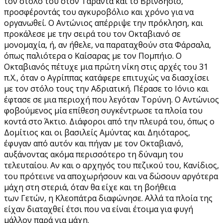
τον στόλο του στον Τάραντα και το Βρινδήσιο,
προσφέροντάς του αγκυροβόλιο και χρόνο για να
οργανωθεί. Ο Αντώνιος απέρριψε την πρόκληση, και
προκάλεσε με την σειρά του τον Οκταβιανό σε
μονομαχία, ή, αν ήθελε, να παραταχθούν στα Φάρσαλα,
όπως παλιότερα ο Καίσαρας με τον Πομπήιο. Ο
Οκταβιανός πέτυχε μια πρώτη νίκη στις αρχές του 31
π.Χ., όταν ο Αγρίππας κατάφερε επιτυχώς να διασχίσει
με τον στόλο τους την Αδριατική. Πέρασε το Ιόνιο και
έφτασε σε μια περιοχή που λεγόταν Τορύνη. Ο Αντώνιος
φοβούμενος μία επίθεση συγκέντρωσε τα πλοία του
κοντά στο Άκτιο. Διάφοροι από την πλευρά του, όπως ο
Δομίτιος και οι βασιλείς Αμύντας και Δηιόταρος,
έφυγαν από αυτόν και πήγαν με τον Οκταβιανό,
αυξάνοντας ακόμα περισσότερο τη δύναμη του
τελευταίου. Αν και ο αρχηγός του πεζικού του, Κανίδιος,
του πρότεινε να αποχωρήσουν και να δώσουν αργότερα
μάχη στη στεριά, όταν θα είχε και τη βοήθεια
των Γετών, η Κλεοπάτρα διαφώνησε. Αλλά τα πλοία της
είχαν διαταχθεί έτσι που να είναι έτοιμα για φυγή
μάλλον παρά για μάχη.