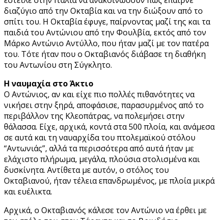
διαζύγιο από την Οκταβία και να την διώξουν από το
σπίτι του. Η Οκταβία έφυγε, παίρνοντας μαζί της και τα
παιδιά του Αντώνιου από την Φουλβία, εκτός από τον
Μάρκο Αντώνιο Αντύλλο, που ήταν μαζί με τον πατέρα
του. Τότε ήταν που ο Οκταβιανός διάβασε τη διαθήκη
του Αντωνίου στη Σύγκλητο.
Η ναυμαχία στο Άκτιο
Ο Αντώνιος, αν και είχε πιο πολλές πιθανότητες να
νικήσει στην ξηρά, αποφάσισε, παρασυρμένος από το
περιβάλλον της Κλεοπάτρας, να πολεμήσει στην
θάλασσα. Είχε, αρχικά, κοντά στα 500 πλοία, και ανάμεσα
σε αυτά και τη ναυαρχίδα του πτολεμαϊκού στόλου
“Αντωνιάς”, αλλά τα περισσότερα από αυτά ήταν με
ελάχιστο πλήρωμα, μεγάλα, πλούσια στολισμένα και
δυσκίνητα. Αντίθετα με αυτόν, ο στόλος του
Οκταβιανού, ήταν τέλεια επανδρωμένος, με πλοία μικρά
και ευέλικτα.
Αρχικά, ο Οκταβιανός κάλεσε τον Αντώνιο να έρθει με