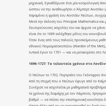
μηχανική. Εγκαθίδρυσε έτσι μία κοσμολογική άπο
ώσπου να την αναθεωρήσει ο Άλμπερτ Αϊνστάιν (Al
παραμένει η φράση του Αϊνστάιν Νεύτων, συγχώρ
Μετά την έκδοση του Principiæ Mathematica και 
δευτερεύουσες ασχολίες του και άρχισε να χάνει
είναι ότι το 1689 εκλέχθηκε μέλος του κοινοβου
Όταν ένας από τους παλιούς προσκείμενους μαθη
εθνικού Νομισματοκοπείου (Warden of the Mint
τυπικά έγινε το 1701 — και να μετακομίσει στο Λ
1696-1727: Τα τελευταία χρόνια στο Λονδίν
Ο Νεύτων το 1702. Πορτραίτο του Γκόντφρεϋ Κν
Από τη στιγμή που ο Νεύτων έφυγε από το Καίμπρ
Συνέχισε να ασχολείται με μαθηματικά προβλήμα
τα χρόνια της διαμάχης με τον Λάιμπνιτς. Χρησ
βαθμό — να πείσει την επιστημονική κοινότητα ότ
τίποτε άλλο από το να οικειοποιηθεί τις δικές του