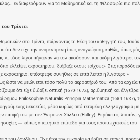
ούκλας… ενδιαφερόμουν για τα Μαθηματικά και τη Φιλοσοφία πιο πο
 του Τρίνιτι
ηματικών στο Τρίνιτι, παίρνοντας τη θέση του καθηγητή του, Ισαάκ
ε ότι δεν είχε την αναμενόμενη ίσως αναγνώριση, καθώς, όπως μάς
, «…τόσο λίγοι πήγαιναν να τον ακούσουν, και ακόμη λιγότεροι το
όπο ελλείψει ακροατηρίου, διάβαζε στους τοίχους». Στις παραδόσει
χε ακροατήριο, επέστρεφε συνήθως σε επτά λεπτά ή λιγότερο.»
ς ώστε να μειώνεται τόσο πολύ το ακροατήριό του; Από τα αρχεία 
ίζουμε ότι είχε διδάξει οπτική (1670-1672), αριθμητική και άλγεβρα
ίφημου Philosophiæ Naturalis Principia Mathematica (1684-1687), 
ροηγούμενης δεκαετίας, μέσα κυρίως από τεταμένη αλληλογραφία με
ν επαφή του με τον Έντμουντ Χάλλεϋ (Halley). Επρόκειτο, λοιπόν, 
ανησυχίες — κάπως απαιτητικό επίπεδο για τους προπτυχιακούς του
εία του Λονδίνου. Είχε έτσι την ευκαιρία να έρθει σε επαφή, προσ