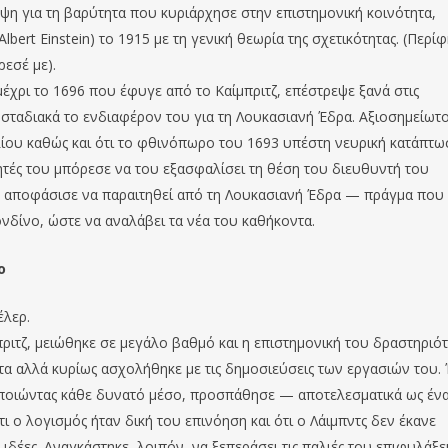
ψη για τη βαρύτητα που κυριάρχησε στην επιστημονική κοινότητα,
bert Einstein) το 1915 με τη γενική θεωρία της σχετικότητας. (Περί
εσέ με).
μέχρι το 1696 που έφυγε από το Καίμπριτζ, επέστρεψε ξανά στις
 σταδιακά το ενδιαφέρον του για τη Λουκασιανή Έδρα. Αξιοσημείωτ
λίου καθώς και ότι το φθινόπωρο του 1693 υπέστη νευρική κατάπτω
τές του μπόρεσε να του εξασφαλίσει τη θέση του διευθυντή του
), αποφάσισε να παραιτηθεί από τη Λουκασιανή Έδρα — πράγμα που
ονδίνο, ώστε να αναλάβει τα νέα του καθήκοντα.
ο
έλερ.
ιτζ, μειώθηκε σε μεγάλο βαθμό και η επιστημονική του δραστηριότ
τα αλλά κυρίως ασχολήθηκε με τις δημοσιεύσεις των εργασιών του.
ιμοποιώντας κάθε δυνατό μέσο, προσπάθησε — αποτελεσματικά ως έν
ι ο λογισμός ήταν δική του επινόηση και ότι ο Λάιμπντς δεν έκανε
 ιδέες. Αναγκάστηκε, λοιπόν, να ξεπεράσει τις παλιές του επιφυλάξει