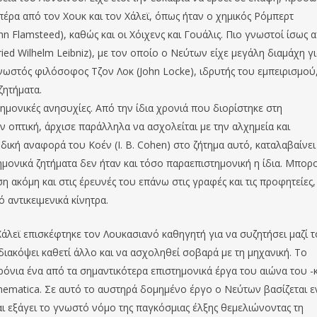
έρα από τον Χουκ και τον Χάλεϊ, όπως ήταν ο χημικός Ρόμπερτ
n Flamsteed), καθώς και οι Χόιχενς και Γουάλις. Πιο γνωστοί ίσως 
ied Wilhelm Leibniz), με τον οποίο ο Νεύτων είχε μεγάλη διαμάχη γι
γνωστός φιλόσοφος Τζον Λοκ (John Locke), ιδρυτής του εμπειρισμού
ζητήματα.
τημονικές ανησυχίες. Από την ίδια χρονιά που διορίστηκε στη
ν οπτική, άρχισε παράλληλα να ασχολείται με την αλχημεία και
οδική αναφορά του Κοέν (I. B. Cohen) στο ζήτημα αυτό, καταλαβαίνει
μονικά ζητήματα δεν ήταν και τόσο παραεπιστημονική η ίδια. Μπορ
η ακόμη και στις έρευνές του επάνω στις γραφές και τις προφητείες,
 αντικειμενικά κίνητρα.
άλεϊ επισκέφτηκε τον Λουκασιανό καθηγητή για να συζητήσει μαζί 
διακόψει καθετί άλλο και να ασχοληθεί σοβαρά με τη μηχανική. Το
όνια ένα από τα σημαντικότερα επιστημονικά έργα του αιώνα του -κ
athematica. Σε αυτό το αυστηρά δομημένο έργο ο Νεύτων βασίζεται ε
ι εξάγει το γνωστό νόμο της παγκόσμιας έλξης θεμελιώνοντας τη