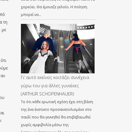
χορεύει. Θα έμοιαζε γελοίο. Η ποίηση
από
μπορεί να…
α τη
, με
 ότι
ούμε
 αν
Γι’ αυτό εκείνος κοιτάζει συνέχεια
γύρω του για άλλες γυναίκες
(ARTHUR SCHOPENHAUER)
του
To ότι κάθε ερωτική σχέση έχει στη βάση
της ένα ένστικτο προσανατολισμένο στο
αι
παιδί που θα γεννηθεί θα επιβεβαιωθεί
ν
χωρίς αμφιβολία μέσω της