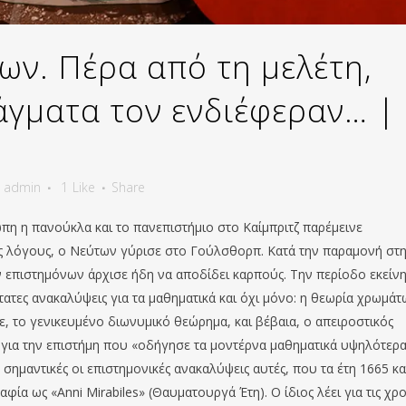
ων. Πέρα από τη μελέτη,
άγματα τον ενδιέφεραν… |
y
admin
1
Like
Share
ώπη η πανούκλα και το πανεπιστήμιο στο Καίμπριτζ παρέμεινε
ς λόγους, ο Νεύτων γύρισε στο Γούλσθορπ. Κατά την παραμονή στ
ν επιστημόνων άρχισε ήδη να αποδίδει καρπούς. Την περίοδο εκείν
τατες ανακαλύψεις για τα μαθηματικά και όχι μόνο: η θεωρία χρωμάτ
ε, το γενικευμένο διωνυμικό θεώρημα, και βέβαια, ο απειροστικός
 για την επιστήμη που «οδήγησε τα μοντέρνα μαθηματικά υψηλότερ
 σημαντικές οι επιστημονικές ανακαλύψεις αυτές, που τα έτη 1665 κα
ία ως «Anni Mirabiles» (Θαυματουργά Έτη). Ο ίδιος λέει για τις χρο