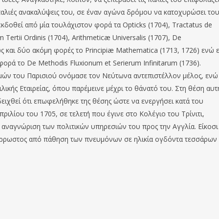
παλιές ανακαλύψεις του, σε έναν αγώνα δρόμου να κατοχυρώσει του
κδοθεί από μία τουλάχιστον φορά τα Opticks (1704), Tractatus de
ertii Ordinis (1704), Arithmeticæ Universalis (1707), De
αθώς και δύο ακόμη φορές το Principiæ Mathematica (1713, 1726) ενώ 
ορά το De Methodis Fluxionum et Serierum Infinitarum (1736).
μών του Παρισιού ονόμασε τον Νεύτωνα αντεπιστέλλον μέλος, ενώ
ικής Εταιρείας, όπου παρέμεινε μέχρι το θάνατό του. Στη θέση αυτ
δειχθεί ότι επωφελήθηκε της θέσης ώστε να ενεργήσει κατά του
Απριλίου του 1705, σε τελετή που έγινε στο Κολέγιο του Τρίνιτι,
 αναγνώριση των πολιτικών υπηρεσιών του προς την Αγγλία. Είκοσ
ε άρρωστος από πάθηση των πνευμόνων σε ηλικία ογδόντα τεσσάρων