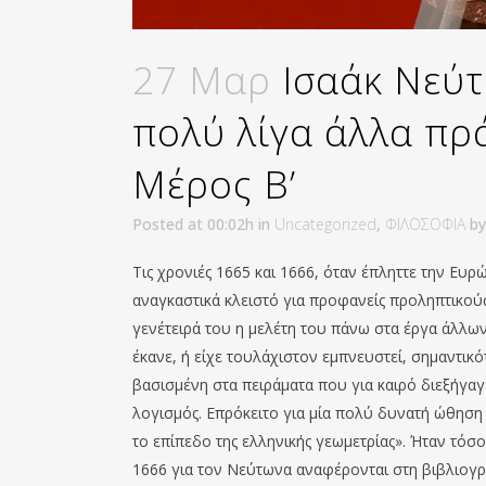
27 Μαρ
Ισαάκ Νεύτ
πολύ λίγα άλλα πρ
Μέρος Β’
Posted at 00:02h
in
Uncategorized
,
ΦΙΛΟΣΟΦΙΑ
b
Τις χρονιές 1665 και 1666, όταν έπληττε την Ευρ
αναγκαστικά κλειστό για προφανείς προληπτικού
γενέτειρά του η μελέτη του πάνω στα έργα άλλω
έκανε, ή είχε τουλάχιστον εμπνευστεί, σημαντικό
βασισμένη στα πειράματα που για καιρό διεξήγαγ
λογισμός. Επρόκειτο για μία πολύ δυνατή ώθηση
το επίπεδο της ελληνικής γεωμετρίας». Ήταν τόσο
1666 για τον Νεύτωνα αναφέρονται στη βιβλιογραφ