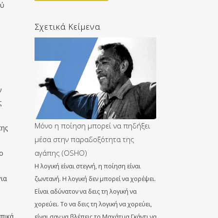
λύ
Σχετικά Κείμενα
ν
ς
Μόνο η ποίηση μπορεί να πηδήξει
της
μέσα στην παραδοξότητα της
αγάπης (OSHO)
το
Η λογική είναι στεγνή, η ποίηση είναι
για
ζωντανή. Η λογική δεν μπορεί να χορέψει.
Είναι αδύνατον να δεις τη λογική να
χορεύει. Το να δεις τη λογική να χορεύει,
ωπικά
είναι σαν να βλέπεις το Μαχάτμα Γκάντι να