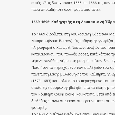
αυτές: «Στις δυο χρονιές 1665 και 1666 της παν
παρά οποιαδήποτε άλλη φορά από τότε».
1669-1696: Καθηγητής στη Λουκασιανή Έδρα
Το 1669 διορίζεται στη Λουκασιανή Έδρα των Μαθ
Μπάροου(Isaac Barrow). Ως καθηγητής γνωρίζουμ
πληροφορεί ο Χάμφρεϊ Νεύτων, ανιψιός του Ισαάκ
καταλάβαιναν, που πολλές φορές, κατά κάποιο τρ
«έμενε συνήθως γύρω στη μισή ώρα· όταν δεν εί
Ποιο ήταν το περιεχόμενο των διαλέξεών του όμω
πανεπιστημιακής βιβλιοθήκης του Καίμπριτζ, γνωρ
(1673-1683) και πολύ από το περιεχόμενο του περ
οποίο είχε δρομολογηθεί ήδη από τα τέλη της π
τον Ρόμπερτ Χουκ(Hooke) και κατόπιν μετά από τη
διαλέξεις επάνω στις εκάστοτε ερευνητικές του 
φοιτητές.
Το 1672 ο Νεύτων εντάχθηκε στην Βασιλική Εταιρ