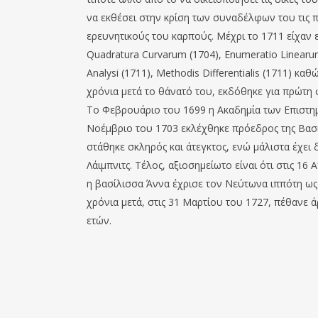
να εκθέσει στην κρίση των συναδέλφων του τις 
ερευνητικούς του καρπούς. Μέχρι το 1711 είχαν ε
Quadratura Curvarum (1704), Enumeratio Linearum T
Analysi (1711), Methodis Differentialis (1711) κ
χρόνια μετά το θάνατό του, εκδόθηκε για πρώτη φ
Το Φεβρουάριο του 1699 η Ακαδημία των Επιστη
Νοέμβριο του 1703 εκλέχθηκε πρόεδρος της Βασιλ
στάθηκε σκληρός και άτεγκτος, ενώ μάλιστα έχει 
Λάιμπνιτς. Τέλος, αξιοσημείωτο είναι ότι στις 16 
η βασίλισσα Άννα έχρισε τον Νεύτωνα ιππότη ως
χρόνια μετά, στις 31 Μαρτίου του 1727, πέθαν
ετών.