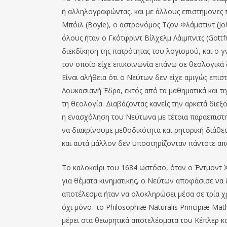
ή αλληλογραφώντας, και με άλλους επιστήμονες π
Μπόιλ (Boyle), ο αστρονόμος Τζον Φλάμστιντ (Joh
όλους ήταν ο Γκότφριντ Βίλχελμ Λάιμπνιτς (Gottfr
διεκδίκηση της πατρότητας του λογισμού, και ο 
τον οποίο είχε επικοινωνία επάνω σε θεολογικά 
Είναι αλήθεια ότι ο Νεύτων δεν είχε αμιγώς επισ
Λουκασιανή Έδρα, εκτός από τα μαθηματικά και τη
τη θεολογία. Διαβάζοντας κανείς την αρκετά διεξ
η ενασχόληση του Νεύτωνα με τέτοια παραεπιστη
να διακρίνουμε μεθοδικότητα και ρητορική διάθεσ
και αυτά μάλλον δεν υποστηρίζονταν πάντοτε από
Το καλοκαίρι του 1684 ωστόσο, όταν ο Έντμοντ Χ
για θέματα κινηματικής, ο Νεύτων αποφάσισε να 
αποτέλεσμα ήταν να ολοκληρώσει μέσα σε τρία χρ
όχι μόνο- το Philosophiæ Naturalis Principiæ M
μέρει στα θεωρητικά αποτελέσματα του Κέπλερ κα