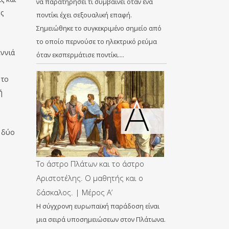
να παρατηρήσει τι συμβαίνει όταν ένα
ς
ποντίκι έχει σεξουαλική επαφή.
Σημειώθηκε το συγκεκριμένο σημείο από
το οποίο περνούσε το ηλεκτρικό ρεύμα
εννιά
όταν εκσπερμάτισε ποντίκι….
 το
ή
ι δύο
Το άστρο Πλάτων και το άστρο
Αριστοτέλης. Ο μαθητής και ο
δάσκαλος. | Μέρος Α’
Η σύγχρονη ευρωπαϊκή παράδοση είναι
μια σειρά υποσημειώσεων στον Πλάτωνα.