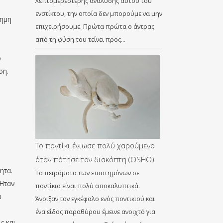
λεπτομερέστερης ανάλυσης αυτού του
ενστίκτου, την οποία δεν μπορούμε να μην
φημη
επιχειρήσουμε. Πρώτα πρώτα ο άντρας
από τη φύση του τείνει προς…
ο
ση.
Το ποντίκι ένιωσε πολύ χαρούμενο
όταν πάτησε τον διακόπτη (OSHO)
ητα.
Τα πειράματα των επιστημόνων σε
 Ήταν
ποντίκια είναι πολύ αποκαλυπτικά.
α
Άνοιξαν τον εγκέφαλο ενός ποντικιού και
ένα είδος παραθύρου έμεινε ανοιχτό για
ς και