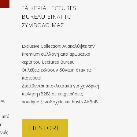
ΤΑ ΚΕΡΙΑ LECTURES
BUREAU ΕΙΝΑΙ ΤΟ
ΣΥΜΒΟΛΟ ΜΑΣ !
Exclusive Collection: Ανακαλύψτε την
Premium συλλογή από αρωματικά
κεριά του Lectures Bureau.
Οι λέξεις εκλύουν δύναμη όταν τις
πιστεύεις!
η
Διατίθενται αποκλειστικά για χονδρική
η
πώληση (B2B) σε επιχειρήσεις,
ων,
boutique ξενοδοχεία και hosts AirBnB.
α από
ι
LB STORE
νιές