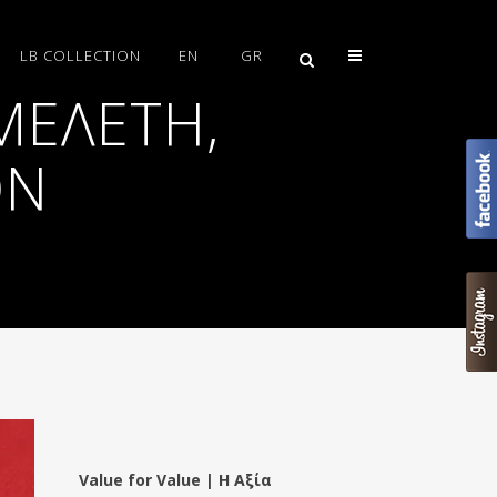
LB COLLECTION
EN
GR
ΜΕΛΈΤΗ,
ΟΝ
Value for Value | Η Αξία