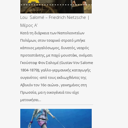
Lou Salomé – Friedrich Nietzsche |
Μέρος Α’
Κατά τη διάρκεια των Ναπολεοντείων
Πολέμων, στον τσαρικό στρατό μπήκε
κάποιος μεγαλόσωμος, δυνατός, νεαρός
προτεστάντης, με παχύ μουστάκι, ονόματι
Γκούσταφ Φον Σαλομέ (Gustav Vον Salome
1804-1879)), γαλλο-γερμανικής καταγωγής
ουγενότος -από τους εκδιωχθέντες της
Αβινιόν τον 16ο αιώνα-, γεννημένος στη
Πρωσσία, μα η οικογένειά του είχε
μετοικήσει…