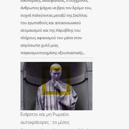
οικονομικής ανασφάλειας, ο σύγχρονος
άνθρωπος ψάχνει να βρει τον δρόμο του,
συχνά παλεύοντας μεταξύ της Σκύλλας
του εγωπαθούς και αντικοινωνικού
ατομικισμού και της Χάρυβδης του
πλήρους αφανισμού του μέσα στον
απρόσωπο χυλό μιας
παγκοσμιοποιημένης εξουσιαστικής…
Ενάρετοι και μη Ρωμαίοι
αυτοκράτορες : το μίσος