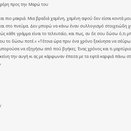
φέρη προς την Μαρώ του
 και πιο μακριά. Μια βραδιά χαμένη, χαμένη αφού δεν είσαι κοντά μ
μα και στο πνεύμα. Δεν μπορώ να κάνω έναν συλλογισμό στοιχειώδη χ
πώς κάθε γράμμα είναι το τελευταίο, και πως, αν δε σου δώσω ό,τι 
ου το δώσω ποτέ.» «Τέτοια ώρα πριν ένα χρόνο ξεκίνησα να σ΄εύρω
μπορούσα να εξηγήσω από πού βγήκες. Ένας χρόνος και τι μαρτύριο
είνη την αυγή κι ας με κάρφωναν έπειτα με τα εφτά καρφιά πάνω σ
»
/