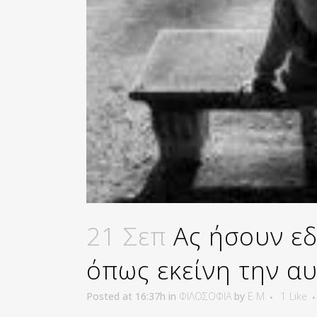
21 Σεπ
Ας ήσουν εδ
όπως εκείνη την α
Posted at 16:37h
in
ΦΙΛΟΣΟΦΙΑ
by
E M
1
Like