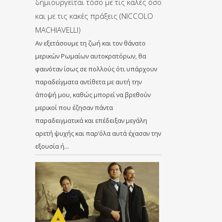
δημιουργείται τόσο με τις καλές όσο
και με τις κακές πράξεις (NICCOLO
MACHIAVELLI)
Αν εξετάσουμε τη ζωή και τον θάνατο
μερικών Ρωμαίων αυτοκρατόρων, θα
φαινόταν ίσως σε πολλούς ότι υπάρχουν
παραδείγματα αντίθετα με αυτή την
άποψή μου, καθώς μπορεί να βρεθούν
μερικοί που έζησαν πάντα
παραδειγματικά και επέδειξαν μεγάλη
αρετή ψυχής και παρ’όλα αυτά έχασαν την
εξουσία ή…