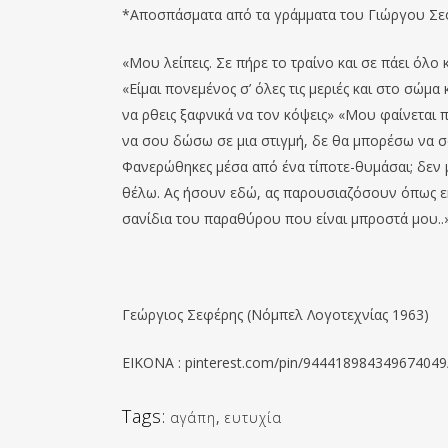
*Αποσπάσματα από τα γράμματα του Γιώργου Σε
«Μου λείπεις. Σε πήρε το τραίνο και σε πάει όλο
«Είμαι πονεμένος σ’ όλες τις μεριές και στο σώ
να ρθεις ξαφνικά να τον κόψεις» «Μου φαίνεται 
να σου δώσω σε μια στιγμή, δε θα μπορέσω να σ
Φανερώθηκες μέσα από ένα τίποτε-θυμάσαι; δεν 
θέλω. Ας ήσουν εδώ, ας παρουσιαζόσουν όπως εκ
σανίδια του παραθύρου που είναι μπροστά μου..
Γεώργιος Σεφέρης (Νόμπελ Λογοτεχνίας 1963)
EIKONA : pinterest.com/pin/944418984349674049
Tags:
αγάπη
,
ευτυχία