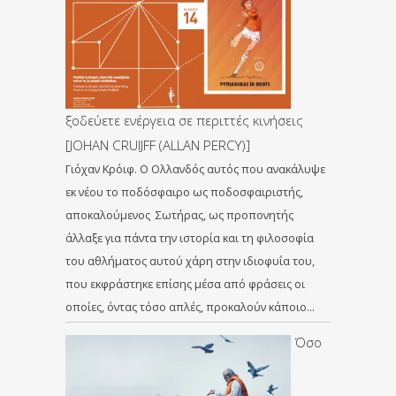
ξοδεύετε ενέργεια σε περιττές κινήσεις
[JOHAN CRUIJFF (ALLAN PERCY)]
Γιόχαν Κρόιφ. Ο Ολλανδός αυτός που ανακάλυψε
εκ νέου το ποδόσφαιρο ως ποδοσφαιριστής,
αποκαλούμενος Σωτήρας, ως προπονητής
άλλαξε για πάντα την ιστορία και τη φιλοσοφία
του αθλήματος αυτού χάρη στην ιδιοφυΐα του,
που εκφράστηκε επίσης μέσα από φράσεις οι
οποίες, όντας τόσο απλές, προκαλούν κάποιο…
Όσο