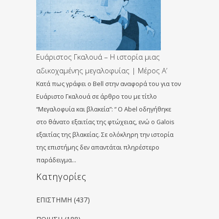
Ευάριστος Γκαλουά – Η ιστορία μιας
αδικοχαμένης μεγαλοφυίας | Μέρος Α’
Κατά πως γράφει ο Bell στην αναφορά του για τον
Ευάριστο Γκαλουά σε άρθρο του με τίτλο
“Μεγαλοφυία και βλακεία”: “ Ο Abel οδηγήθηκε
στο θάνατο εξαιτίας της φτώχειας, ενώ ο Galois
εξαιτίας της βλακείας. Σε ολόκληρη την ιστορία
της επιστήμης δεν απαντάται πληρέστερο
παράδειγμα…
Kατηγορίες
ΕΠΙΣΤΗΜΗ
(437)