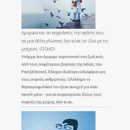
όμορφα και αν εκφράσεις την αγάπη σου
σε μια άλλη γλώσσα, δεν είναι το ίδιο με τη
μητρική. (OSHO)
Υπάρχει ένα όμορφο περιστατικό στη ζωή ενός
από τους σοφότερους βασιλείς της Ινδίας, του
Ραντζά Ντοντζ. Έδειχνε ιδιαίτερο ενδιαφέρον για
τους σοφούς ανθρώπους. Ολόκληρο το
θησαυροφυλάκιό του ήταν ανοιχτό για έναν
σκοπό μόνο – για να συγκεντρώσει όλους τους
σοφούς της χώρας, όσο κι αν…