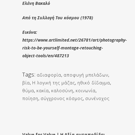
Ελένη Βακαλό
Από τη Συλλογή Του κόσμου (1978)
Εικόνα:
https://www.artlimited.net/26781/art/photography-
risk-to-be-yourself-montage-retouching-
object-tools/en/487213
Tags:
αδιαφορία
,
αποφυγή μπελάδων
,
βία
,
Η λογική της μάζας
,
ηθικό δίδαγμα
,
θύμα
,
κακία
,
καλοσύνη
,
κοινωνία
,
ποίηση
,
σύγχρονος κόσμος
,
συνένοχος
Value for Value | Η Αξία ανταποδίδει