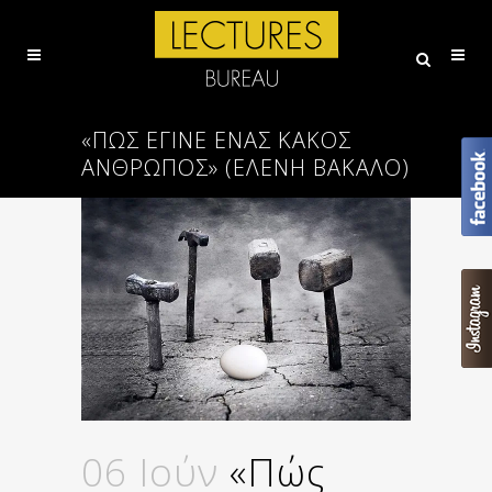
«ΠΏΣ ΈΓΙΝΕ ΈΝΑΣ ΚΑΚΌΣ
ΆΝΘΡΩΠΟΣ» (ΕΛΕΝΗ ΒΑΚΑΛΟ)
06 Ιούν
«Πώς