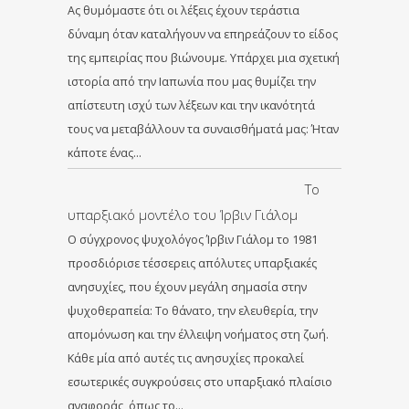
Ας θυμόμαστε ότι οι λέξεις έχουν τεράστια
δύναμη όταν καταλήγουν να επηρεάζουν το είδος
της εμπειρίας που βιώνουμε. Υπάρχει μια σχετική
ιστορία από την Ιαπωνία που μας θυμίζει την
απίστευτη ισχύ των λέξεων και την ικανότητά
τους να μεταβάλλουν τα συναισθήματά μας: Ήταν
κάποτε ένας…
Το
υπαρξιακό μοντέλο του Ίρβιν Γιάλομ
Ο σύγχρονος ψυχολόγος Ίρβιν Γιάλομ το 1981
προσδιόρισε τέσσερεις απόλυτες υπαρξιακές
ανησυχίες, που έχουν μεγάλη σημασία στην
ψυχοθεραπεία: Το θάνατο, την ελευθερία, την
απομόνωση και την έλλειψη νοήματος στη ζωή.
Κάθε μία από αυτές τις ανησυχίες προκαλεί
εσωτερικές συγκρούσεις στο υπαρξιακό πλαίσιο
αναφοράς, όπως το…