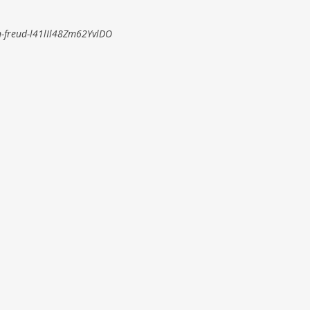
on-freud-l41lIl48Zm62YvlDO