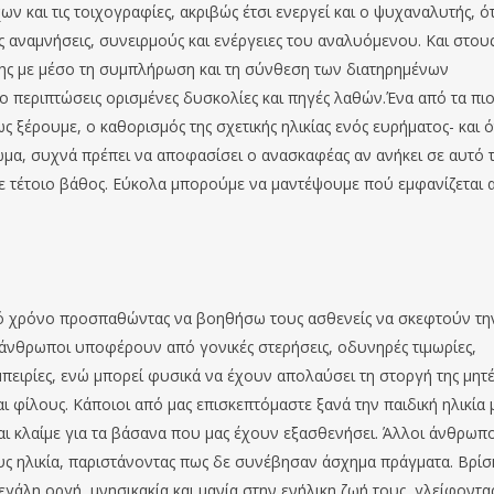
ων και τις τοιχογραφίες, ακριβώς έτσι ενεργεί και ο ψυχαναλυτής, ό
 αναμνήσεις, συνειρμούς και ενέργειες του αναλυόμενου. Και στου
σης με μέσο τη συμπλήρωση και τη σύνθεση των διατηρημένων
δυο περιπτώσεις ορισμένες δυσκολίες και πηγές λαθών.Ένα από τα πι
 ξέρουμε, ο καθορισμός της σχετικής ηλικίας ενός ευρήματος- και 
ώμα, συχνά πρέπει να αποφασίσει ο ανασκαφέας αν ανήκει σε αυτό 
ε τέτοιο βάθος. Εύκολα μπορούμε να μαντέψουμε πού εμφανίζεται 
ό χρόνο προσπαθώντας να βοηθήσω τους ασθενείς να σκεφτούν τη
οί άνθρωποι υποφέρουν από γονικές στερήσεις, οδυνηρές τιμωρίες,
μπειρίες, ενώ μπορεί φυσικά να έχουν απολαύσει τη στοργή της μητ
αι φίλους. Κάποιοι από μας επισκεπτόμαστε ξανά την παιδική ηλικία 
 και κλαίμε για τα βάσανα που μας έχουν εξασθενήσει. Άλλοι άνθρωπο
υς ηλικία, παριστάνοντας πως δε συνέβησαν άσχημα πράγματα. Βρί
άλη οργή, μνησικακία και μανία στην ενήλικη ζωή τους, γλείφοντα