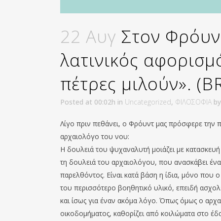
22 Αυγ
Στον Φρόυντ
λατινικός αφορισμό
πέτρες μιλούν». (B
Posted at 00:02h
in
Uncategorized
,
ΦΙΛΟΣΟΦΙΑ
b
Λίγο πριν πεθάνει, ο Φρόυντ μας πρόσφερε την π
αρχαιολόγο του νου:
Η δουλειά του ψυχαναλυτή μοιάζει με κατασκευή 
τη δουλειά του αρχαιολόγου, που ανασκάβει ένα
παρελθόντος. Είναι κατά βάση η ίδια, μόνο που 
του περισσότερο βοηθητικό υλικό, επειδή ασχολεί
και ίσως για έναν ακόμα λόγο. Όπως όμως ο αρχ
οικοδομήματος, καθορίζει από κοιλώματα στο έδ