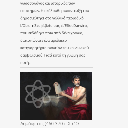
γλωσσολόγος και ιστορικός των
επιστημών. Η ακόλουθη συνέντευξή του
δημοσιεύτηκε στο γαλλικό περιοδικό
L’Obs. ● Στο βιβλίο σας «L’Effet Darwin»,
που εκδόθηκε πριν από δέκα χρόνια,
διατυπώνατε ένα αμείλικτο
κατηγορητήριο εναντίον του κοινωνικού
δαρβινισμού. Γιατί κατά τη γνώμη σας
αυτή…
Δημόκριτος (460-370 π.Χ.) “Ο