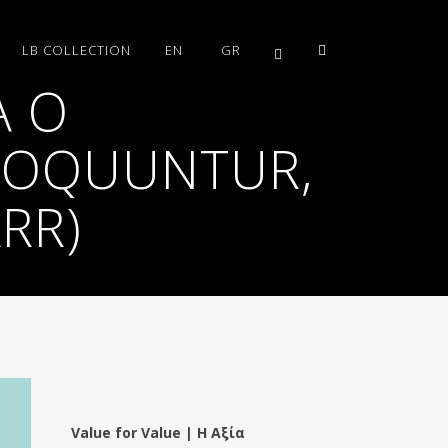
LB COLLECTION
EN
GR
Α Ο
 LOQUUNTUR,
RR)
Value for Value | Η Αξία