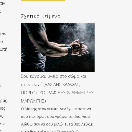
ταν
ς
Σχετικά Κείμενα
ο
όταν
το
αυτή
Σου εύχομαι υγεία στο σώμα και
στην ψυχή (ΒΑΣΙΛΗΣ ΚΑΛΦΑΣ,
ν
ΓΙΩΡΓΟΣ ΖΩΓΡΑΦΙΔΗΣ & ΔΗΜΗΤΡΗΣ
έρας
ΜΑΡΩΝΙΤΗΣ)
μες
Ο Μύρης στον Λεύκιο Δεν έχω τίποτε να
ι,
σου πω, όμως σου γράφω τα ίδια, γιατί
σκω
νιώθω σαν να σου μιλώ. Τι τα θες, Λεύκιε,
ς
τι τα θες; Καλά σ᾽ τα έλεγα εγώ. Ο