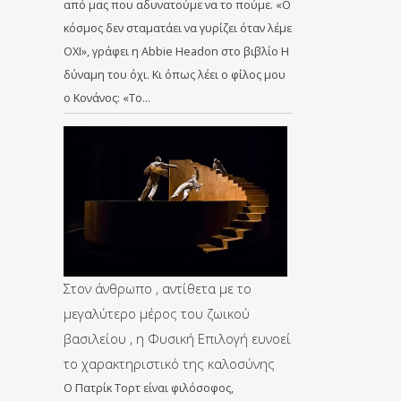
από μας που αδυνατούμε να το πούμε. «Ο
κόσμος δεν σταματάει να γυρίζει όταν λέμε
ΟΧΙ», γράφει η Abbie Headon στο βιβλίο Η
δύναμη του όχι. Κι όπως λέει ο φίλος μου
ο Κονάνος: «Το…
Στον άνθρωπο , αντίθετα με το
μεγαλύτερο μέρος του ζωικού
βασιλείου , η Φυσική Επιλογή ευνοεί
το χαρακτηριστικό της καλοσύνης
Ο Πατρίκ Τορτ είναι φιλόσοφος,