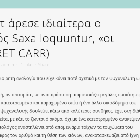
 άρεσε ιδιαίτερα ο
ς Saxa loquuntur, «οι
RET CARR)
y
admin
1
Like
Share
ιο ρητή αναλογία που είχε κάνει ποτέ σχετικά με τον ψυχαναλυτή ω
ή, αν προτιμάτε, με αναπαράσταση- παρουσιάζει μεγάλες ομοιότητες
 κατεστραμμένο και παραχωμένο σπίτι ή ένα άλλο οικοδόμημα του
ο ψυχαναλυτής δουλεύει κάτω από καλύτερες συνθήκες, έχει στη δι
ται με κάτι το ζωντανό ακόμα, όχι με ένα κατεστραμμένο αντικείμεν
αιολόγος αναστηλώνει από απομεινάρια τοίχων τα τοιχώματα του
αφος τον αριθμό και τη θέση των κιόνων, ανακατασκευάζει από ίχνη