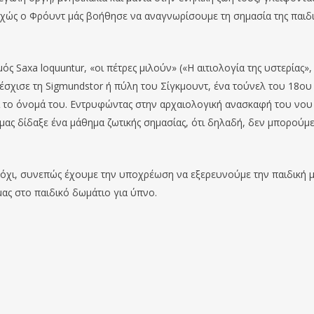
χώς ο Φρόυντ μάς βοήθησε να αναγνωρίσουμε τη σημασία της παιδ
ς Saxa loquuntur, «οι πέτρες μιλούν» («Η αιτιολογία της υστερίας»,
έσχισε τη Sigmundstor ή πύλη του Σίγκμουντ, ένα τούνελ του 18ου
ι το όνομά του. Εντρυφώντας στην αρχαιολογική ανασκαφή του νου
ας δίδαξε ένα μάθημα ζωτικής σημασίας, ότι δηλαδή, δεν μπορούμε,
ε όχι, συνεπώς έχουμε την υποχρέωση να εξερευνούμε την παιδική 
μας στο παιδικό δωμάτιο για ύπνο.