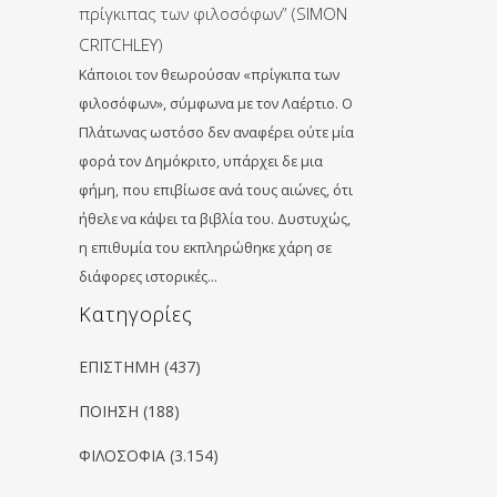
πρίγκιπας των φιλοσόφων” (SIMON
CRITCHLEY)
Κάποιοι τον θεωρούσαν «πρίγκιπα των
φιλοσόφων», σύμφωνα με τον Λαέρτιο. Ο
Πλάτωνας ωστόσο δεν αναφέρει ούτε μία
φορά τον Δημόκριτο, υπάρχει δε μια
φήμη, που επιβίωσε ανά τους αιώνες, ότι
ήθελε να κάψει τα βιβλία του. Δυστυχώς,
η επιθυμία του εκπληρώθηκε χάρη σε
διάφορες ιστορικές…
Kατηγορίες
ΕΠΙΣΤΗΜΗ
(437)
ΠΟΙΗΣΗ
(188)
ΦΙΛΟΣΟΦΙΑ
(3.154)