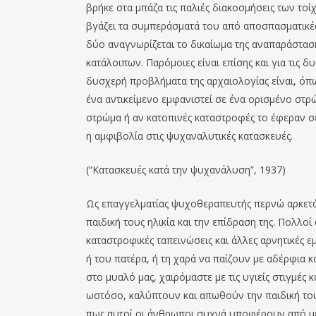
βρήκε στα μπάζα τις παλιές διακοσμήσεις των τοίχ
βγάζει τα συμπεράσματά του από αποσπασματικές
δύο αναγνωρίζεται το δικαίωμα της αναπαράστα
κατάλοιπων. Παρόμοιες είναι επίσης και για τις 
δυσχερή προβλήματα της αρχαιολογίας είναι, όπως
ένα αντικείμενο εμφανιστεί σε ένα ορισμένο στρ
στρώμα ή αν κατοπινές καταστροφές το έφεραν σ
η αμφιβολία στις ψυχαναλυτικές κατασκευές.
(“Κατασκευές κατά την ψυχανάλυση”, 1937)
Ως επαγγελματίας ψυχοθεραπευτής περνώ αρκετ
παιδική τους ηλικία και την επίδραση της. Πολλ
καταστροφικές ταπεινώσεις και άλλες αρνητικές ε
ή του πατέρα, ή τη χαρά να παίζουν με αδέρφια κ
στο μυαλό μας, χαιρόμαστε με τις υγιείς στιγμές
ωστόσο, καλύπτουν και απωθούν την παιδική το
πως αυτοί οι άνθρωποι συχνά υποφέρουν από μεγ