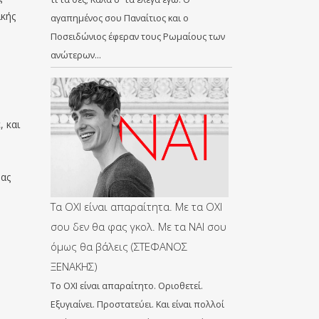
ικής
αγαπημένος σου Παναίτιος και ο
Ποσειδώνιος έφεραν τους Ρωμαίους των
ανώτερων…
 και
μας
Τα ΟΧΙ είναι απαραίτητα. Με τα ΟΧΙ
σου δεν θα φας γκολ. Με τα ΝΑΙ σου
όμως θα βάλεις (ΣΤΕΦΑΝΟΣ
ΞΕΝΑΚΗΣ)
Το ΟΧΙ είναι απαραίτητο. Οριοθετεί.
Εξυγιαίνει. Προστατεύει. Και είναι πολλοί