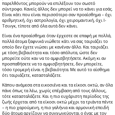
παρελθόντος μπορούν να επιλέξουν τον σωστό
σύντροφο. Κανείς άλλος δεν μπορεί να το κάνει για εσάς.
Είναι κάτι που είναι περισσότερο σαν προαίσθημα – όχι
αριθμητική, όχι αστρολογία, όχι χειρομαντική, όχι Ι-
Τσινγκ, τίποτε από όλα αυτά δεν κάνει.
Είναι ένα προαίσθημα: όταν έρχεστε σε επαφή με πολλά,
πολλά άτομα ξαφνικά νιώθετε κάτι να σας ταιριάζει το
οποίο δεν έχετε νιώσει με κανέναν άλλο. Και ταιριάζει
με τόση βεβαιότητα και τόσο απόλυτα, ώστε δεν
μπορείτε ούτε καν να το αμφισβητήσετε. Ακόμη κι αν
προσπαθήσετε να το αμφισβητήσετε, δεν μπορείτε,
τόσο τρομερή είναι η βεβαιότητα. Με αυτό το αίσθημα
ότι ταιριάζετε, κατασταλάζετε.
Κάπου ανάμεσα στα εικοσιένα και τα είκοσι οκτώ, αν όλα
πάνε όπως τα λέω, χωρίς επέμβαση από τους άλλους,
τότε κατασταλάζετε. Και η πιο ευχάριστη περίοδος της
ζωής έρχεται από τα είκοσι οκτώ μέχρι τα τριάντα πέντε
– η πιο χαρούμενη, η πιο γαλήνια και αρμονική επειδή
δύο άτομα αρχίζουν να συγχωνεύονται ο ένας με τον