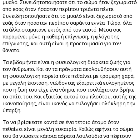
μυαλό. Συνειδητοποιήσατε ότι το σώμα ήταν ξεχωριστό
από εσάς όταν ήσασταν περίπου τριάντα πέντε.
Συνειδητοποιήσατε ότι το μυαλό είναι ξεχωριστό από
εσάς όταν ήσασταν περίπου σαράντα εννέα. Τώρα, όλα
τα άλλα σταματάνε εκτός από τον εαυτό. Μέσα σας
παραμένει μόνο η καθαρή επίγνωση, η φλόγα της
επίγνωσης, και αυτή είναι η προετοιμασία για τον
θάνατο.
Τα εβδομήντα είναι η φυσιολογική διάρκεια ζωής για
τον άνθρωπο. Και αν τα πράγματα ακολουθήσουν αυτή
τη φυσιολογική πορεία τότε πεθαίνει με τρομερή χαρά,
με μεγάλη έκσταση, νιώθοντας εξαιρετικά ευλογημένος
που η ζωή του είχε ένα νόημα, που τουλάχιστον βρήκε
το σπίτι του. Και εξαιτίας αυτού του πλούτου, αυτής της
ικανοποίησης, είναι ικανός να ευλογήσει ολόκληρη την
ύπαρξη.
Το να βρίσκεστε κοντά σε ένα τέτοιο άτομο όταν
πεθαίνει είναι μεγάλη ευκαιρία. Καθώς αφήνει το σώμα
του θα νιώσετε κάποια αόρατα λουλούδια να πέφτουν