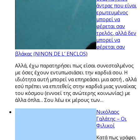
άντρας που είναι
ερωτευμένος
μπορεί να
φέρεται σαν
τρελός, αλλά δεν
μπορεί να
φέρεται σαν
βλάκας (NINON DE L’ ENCLOS)
Αλλά, έχω παρατηρήσει πως είσαι συνεσταλμένος
με όσες έχουν εντυπωσιάσει την καρδιά σου. Η
ιδιότητα αυτή μπορεί να επηρεάσει μια αστή , αλλά
εσύ πρέπει να επιτεθείς στην καρδιά μιας γυναίκας
του κόσμου (εννοεί της ανώτερης κοινωνίας) με
άλλα όπλα… Σου λέω εκ μέρους των…
Νικόλαος
Γαλάτης – Οι
Φιλικοί
Κατά πως γράφει