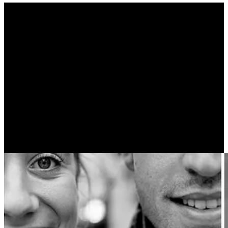
Τα σαράντα δυο είναι η
σωστή περίοδος κατά την
οποία ένας άνθρωπος θα
πρέπει να είναι σε θέση
να γνωρίζει ακριβώς
ποιος είναι… (OSHO)