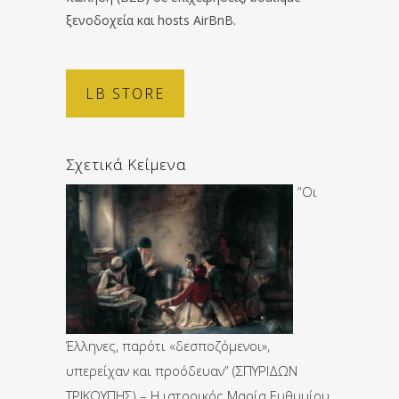
ξενοδοχεία και hosts AirBnB.
LB STORE
Σχετικά Κείμενα
“Οι
Έλληνες, παρότι «δεσποζόμενοι»,
υπερείχαν και προόδευαν” (ΣΠΥΡΙΔΩΝ
ΤΡΙΚΟΥΠΗΣ) – Η ιστορικός Μαρία Ευθυμίου