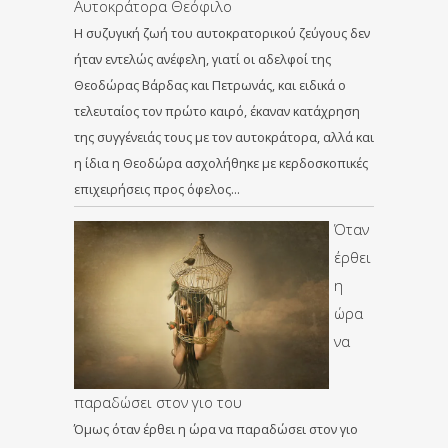
Αυτοκράτορα Θεόφιλο
Η συζυγική ζωή του αυτοκρατορικού ζεύγους δεν
ήταν εντελώς ανέφελη, γιατί οι αδελφοί της
Θεοδώρας Βάρδας και Πετρωνάς, και ειδικά ο
τελευταίος τον πρώτο καιρό, έκαναν κατάχρηση
της συγγένειάς τους με τον αυτοκράτορα, αλλά και
η ίδια η Θεοδώρα ασχολήθηκε με κερδοσκοπικές
επιχειρήσεις προς όφελος…
Όταν
έρθει
η
ώρα
να
παραδώσει στον γιο του
Όμως όταν έρθει η ώρα να παραδώσει στον γιο