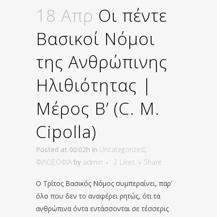
18 Απρ
Οι πέντε
Βασικοί Νόμοι
της Ανθρώπινης
Ηλιθιότητας |
Μέρος Β’ (C. M.
Cipolla)
Posted at 00:02h
in
Uncategorized
,
ΦΙΛΟΣΟΦΙΑ
by
admin
2
Likes
Share
Ο Τρίτος Βασικός Νόμος συμπεραίνει, παρ’
όλο που δεν το αναφέρει ρητώς, ότι τα
ανθρώπινα όντα εντάσσονται σε τέσσερις