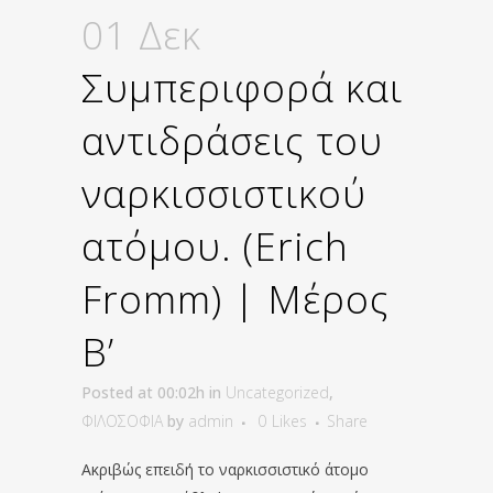
01 Δεκ
Συμπεριφορά και
αντιδράσεις του
ναρκισσιστικού
ατόμου. (Erich
Fromm) | Μέρος
Β’
Posted at 00:02h
in
Uncategorized
,
ΦΙΛΟΣΟΦΙΑ
by
admin
0
Likes
Share
Ακριβώς επειδή το ναρκισσιστικό άτομο