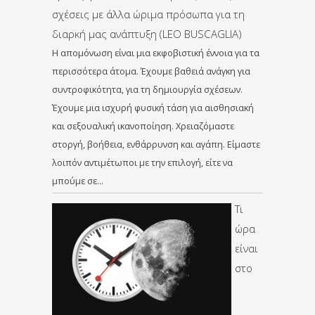
σχέσεις με άλλα ώριμα πρόσωπα για τη
διαρκή μας ανάπτυξη (LEO BUSCAGLIA)
Η απομόνωση είναι μια εκφοβιστική έννοια για τα
περισσότερα άτομα. Έχουμε βαθειά ανάγκη για
συντροφικότητα, για τη δημιουργία σχέσεων.
Έχουμε μια ισχυρή φυσική τάση για αισθησιακή
και σεξουαλική ικανοποίηση. Χρειαζόμαστε
στοργή, βοήθεια, ενθάρρυνση και αγάπη. Είμαστε
λοιπόν αντιμέτωποι με την επιλογή, είτε να
μπούμε σε…
Τι
ώρα
είναι
στο