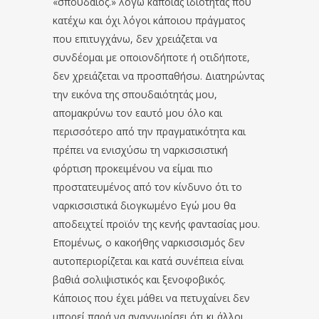
«σπουδαίος.» λόγω κάποιας ιδιότητας που
κατέχω και όχι λόγοι κάποιου πράγματος
που επιτυγχάνω, δεν χρειάζεται να
συνδέομαι με οποιονδήποτε ή οτιδήποτε,
δεν χρειάζεται να προσπαθήσω. Διατηρώντας
την εικόνα της σπουδαιότητάς μου,
απομακρύνω τον εαυτό μου όλο και
περισσότερο από την πραγματικότητα και
πρέπει να ενισχύσω τη ναρκισσιστική
φόρτιση προκειμένου να είμαι πιο
προστατευμένος από τον κίνδυνο ότι το
ναρκισσιστικά διογκωμένο Εγώ μου θα
αποδειχτεί προϊόν της κενής φαντασίας μου.
Επομένως, ο κακοήθης ναρκισσισμός δεν
αυτοπεριορίζεται και κατά συνέπεια είναι
βαθιά σολιψιστικός και ξενοφοβικός.
Κάποιος που έχει μάθει να πετυχαίνει δεν
μπορεί παρά να αναγνωρίσει ότι κι άλλοι