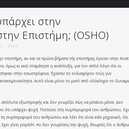
υπάρχει στην
στην Επιστήμη; (OSHO)
es
Share
η
ν
επιστήμη
, αν και τα πρώτα βήματα τής επιστήμης έγιναν
σ
την Ανατ
α, όμως κι εκεί σταμάτησε η ανάπτυξη, για τον απλό λόγο ότι οι
τηκαν στην εσωστρέφεια. Έχασαν το ενδιαφέρον τούς για
ντικειμενικότητα. Αυτό είναι μόνο το μισό από ολόκληρο το δυναμι
ι απόλυτα εξωστρεφής και δεν γνωρίζει πώς να μπαίνει μέσα. Δεν
ύει ότι υπάρχει ψυχή. Πιστεύει στη συμπεριφορά το
υ
ανθρώπου
, όχι
ι τη συμπεριφορά το
υ
ανθρώπου και λέει ότι είναι κάτι μηχανικό, ότι
χει γίνει ρομπότ. Αν δεν γνωρίσεις την ψυχή, θεωρείς ότι ο άνθρ