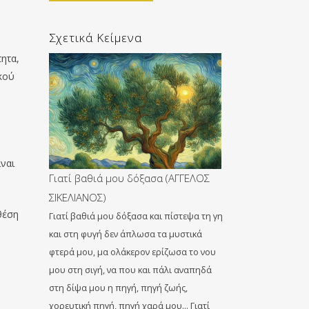
Σχετικά Κείμενα
τητα,
κού
ύ
ναι
Γιατί βαθιά μου δόξασα (ΑΓΓΕΛΟΣ
ΣΙΚΕΛΙΑΝΟΣ)
θ
έση
Γιατί βαθιά μου δόξασα και πίστεψα τη γη
και στη φυγή δεν άπλωσα τα μυστικά
φτερά μου, μα ολάκερον ερίζωσα το νου
μου στη σιγή, να που και πάλι αναπηδά
στη δίψα μου η πηγή, πηγή ζωής,
χορευτική πηγή, πηγή χαρά μου… Γιατί