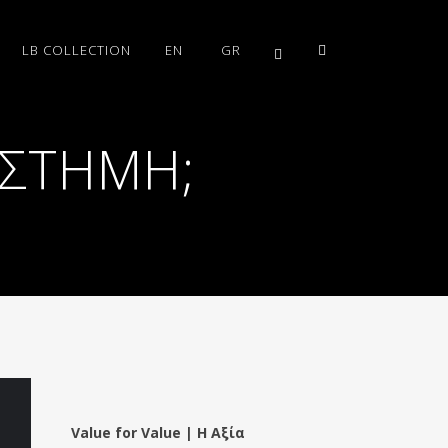
LB COLLECTION
EN
GR
ΤΉΜΗ; (
Value for Value | Η Αξία