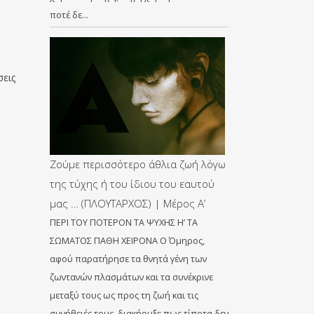
ποτέ δε…
σεις
Ζούμε περισσότερο άθλια ζωή λόγω
της τύχης ή του ίδιου του εαυτού
μας … (ΠΛΟΥΤΑΡΧΟΣ) | Μέρος Α’
ΠΕΡΙ ΤΟΥ ΠΟΤΕΡΟΝ ΤΑ ΨΥΧΗΣ Η’ ΤΑ
ΣΩΜΑΤΟΣ ΠΑΘΗ ΧΕΙΡΟΝΑ Ο Όμηρος,
αφού παρατήρησε τα θνητά γένη των
ζωντανών πλασμάτων και τα συνέκρινε
μεταξύ τους ως προς τη ζωή και τις
συνήθειές τους, διακήρυξε πως τίποτα δεν