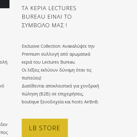
ΤΑ ΚΕΡΙΑ LECTURES
BUREAU ΕΙΝΑΙ ΤΟ
ΣΥΜΒΟΛΟ ΜΑΣ !
Exclusive Collection: Ανακαλύψτε την
Premium συλλογή από αρωματικά
ολή.
κεριά του Lectures Bureau.
Οι λέξεις εκλύουν δύναμη όταν τις
πιστεύεις!
κό
Διατίθενται αποκλειστικά για χονδρική
πώληση (B2B) σε επιχειρήσεις,
boutique ξενοδοχεία και hosts AirBnB.
 δεν
LB STORE
ωπος