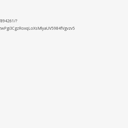
7894261/?
wPgi3CgzRoxqLoXsMlyaUV5984fVgvzv5