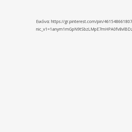
Εικόνα: https://gr.pinterest.com/pin/46154866180
nic_v1=1anym1mGpN9tSbzLMpE7mHPA0fv8vlBDz