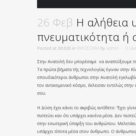
26 Φεβ
Η αλήθεια 
πνευματικότητα ή 
Posted at 00:02h
in
ΦΙΛΟΣΟΦΙΑ
by
admin
0
Lik
Στην Ανατολή δεν μπορέσαμε να αναπτύξου
μ
ε τ
Τα πρώτα βήματα τής τεχνολογίας έγιναν στην Κίν
σπουδαιότεροι άνθρωποι στην Ανατολή εγκλωβίσ
τον
αντικειμενικό
κόσμο, έκλεισαν εντελώς στην α
σου.
Η Δύση έχει κάνει το ακριβώς αντίθετο: ‘
Έχει
γίνε
πιστεύει καν ότι υπάρχει κανένα μέσα. Δεν πιστε
στην εσωτερική ύπαρξη το
υ
ανθρώπου
. Μελετάε
υπάρχει τίποτα μέσα στον άνθρωπο. Ο άνθρωπος έ