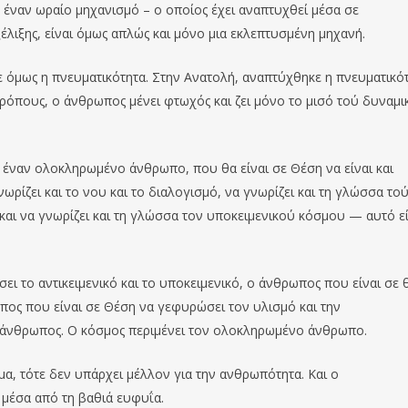
 έναν ωραίο μηχανισμό – ο οποίος έχει αναπτυχθεί μέσα σε
ξέλιξης, είναι όμως απλώς και μόνο μια εκλεπτυσμένη μηχανή.
ε όμως η πνευματικότητα.
Στην Ανατολή, αναπτύχθηκε η πνευμα
τικό
τρόπους, ο άνθρωπος μένει φτωχός και ζει μόνο το μισό τού δυναμι
 έναν ολοκληρωμένο άνθρωπο, που θα είναι σε Θέση να είναι και
ωρίζει και το νου και το διαλογισμό, να γνωρίζει και τη γλώσσα το
και ν
α
γνωρίζει
και τη γλώσσα τον υποκειμενικού κόσμου — αυτό εί
σει το
αντικειμενικό
και το υποκειμενικό, ο άνθρωπος που είναι σε
ος που είναι σε Θέση να γεφυρώσει τον υλισμό και την
ς άνθρωπος. Ο κόσμος περιμένει τον ολοκληρωμένο άνθρωπο.
, τότε δεν υπάρχει μέλλον για την ανθρωπότητα. Και ο
 μέσα από τη βαθιά
ευφυΐα
.