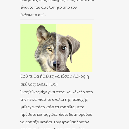
είναι το πιο αξιολύπητο από τον
άνθρωπο απ’…
Εσύ τι θα ήθελες να είσαι; Λύκος ή
σκύλος; (ΑΙΣΩΠΟΣ)
Ένας λύκος είχε γίνει πετσί και κόκαλο από
την πείνα, γιατί τα σκυλιά της περιοχής
φύλαγαν τόσο καλά τα κοπάδια με τα
πρόβατα και τις γίδες, ώστε δε μπορούσε
να αρπάξει κανένα. Τριγυρνούσε λοιπόν