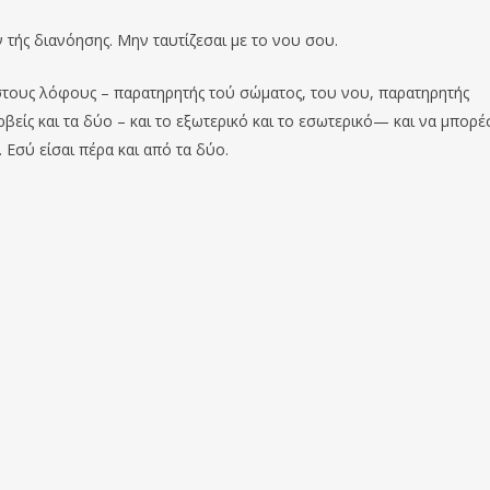
ν τής διανόησης. Μην ταυτίζεσαι με το νου σο
υ
.
στους
λόφους
– παρατηρητής τού σώματος, το
υ
νου, παρατηρητής
βείς και τ
α
δύο – και το εξωτερικό και το εσωτερικό— και να μπορέ
. Εσύ είσαι πέρα και από τα δύο.