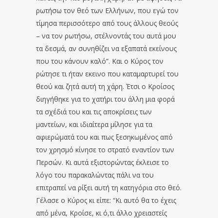
ρωτήσω τον θεό των Ελλήνων, που εγώ τον
τίμησα περισσότερο από τους άλλους θεούς
– να τον ρωτήσω, στέλνοντάς του αυτά μου
τα δεσμά, αν συνηθίζει να εξαπατά εκείνους
που του κάνουν καλό”. Και ο Κύρος τον
ρώτησε τι ήταν εκεινο που καταμαρτυρεί του
θεού και ζητά αυτή τη χάρη. Έτσι ο Κροίσος
διηγήθηκε για το χατήρι του άλλη μια φορά
τα σχέδιά του και τις αποκρίσεις των
μαντείων, και ιδιαίτερα μίλησε για τα
αφιερώματά του και πως ξεσηκωμένος από
τον χρησμό κίνησε το στρατό εναντίον των
Περσών. Κι αυτά εξιστορώντας έκλεισε το
λόγο του παρακαλώντας πάλι να του
επιτραπεί να ρίξει αυτή τη κατηγόρια στο θεό.
Γέλασε ο Κύρος κι είπε: “Κι αυτό θα το έχεις
από μένα, Κροίσε, κι ό,τι άλλο χρειαστείς