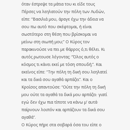
όταν έστρεψε τα μάτια του κι είδε τους
Πέρσες να λεηλατούν την πόλη των Λυδών,
είπε: “Βασιλιά μου, άραγε έχω την άδεια να
σου πω αυτό που σκέφτομαι, ή είναι
σωστότερο στη θέση που βρίσκομαι να
μείνω στη σιωπή μου;” Ο Κύρος τον
παρακινούσε να πει με θάρρος ό,τι θέλει. Κι
αυτός ρωτουσε λέγοντας: “Όλος αυτός ο
κόσμος τι κάνει εκεί με τόση σπουδή;”. Και
εκείνος είπε: “Την πόλη τη δική σου λεηλατεί
και τα δικά σου αγαθά αρπάζει”. Και ο
Κροίσος απαντούσε: “Ούτε την πόλη τη δική
μου ούτε τα αγαθά τα δικά μου αρπάζει· γιατί
εγώ δεν έχω πια τίποτε να κάνω μ’ αυτά·
παίρνουν λοιπόν και αρπάζουν τα δικά σου
αγαθά”.
Ο Κύρος πήρε στα σοβαρά όσα του είπε ο