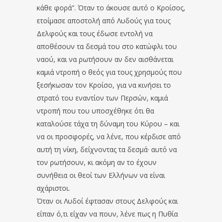
κάθε φορά”. Όταν το άκουσε αυτό ο Κροίσος,
ετοίμασε αποστολή από Λυδούς για τους
Δελφούς και τους έδωσε εντολή να
αποθέσουν τα δεσμά του στο κατώφλι του
ναού, και να ρωτήσουν αν δεν αισθάνεται
καμιά ντροπή ο θεός για τους χρησμούς που
ξεσήκωσαν τον Κροίσο, για να κινήσει το
στρατό του εναντίον των Περσών, καμιά
ντροπή που του υποσχέθηκε ότι θα
καταλούσε τάχα τη δύναμη του Κύρου – και
να οι προσφορές, να λένε, που κέρδισε από
αυτή τη νίκη, δείχνοντας τα δεσμά· αυτό να
τον ρωτήσουν, κι ακόμη αν το έχουν
συνήθεια οι θεοί των Ελλήνων να είναι
αχάριστοι.
Όταν οι Λυδοί έφτασαν στους Δελφούς και
είπαν ό,τι είχαν να πουν, λένε πως η Πυθία