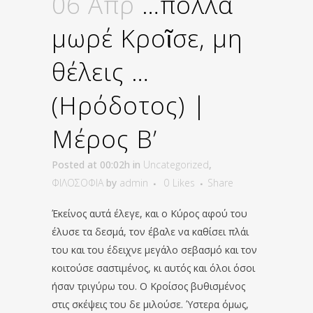
06 Απρ
…πολλά
μωρέ Κροῖσε, μη
θέλεις …
(Ηρόδοτος) |
Μέρος B’
Posted at 00:02h
in
Uncategorized
,
ΦΙΛΟΣΟΦΙΑ
by
admin
0
Likes
Share
Έκείνος αυτά έλεγε, και ο Κύρος αφού του
έλυσε τα δεσμά, τον έβαλε να καθίσει πλάι
του και του έδειχνε μεγάλο σεβασμό και τον
κοιτούσε σαστιμένος, κι αυτός και όλοι όσοι
ήσαν τριγύρω του. Ο Κροίσος βυθισμένος
στις σκέψεις του δε μιλούσε. Ύστερα όμως,