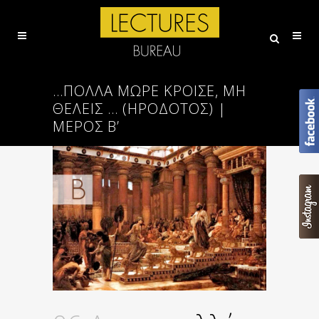
…ΠΟΛΛΆ ΜΩΡΈ ΚΡΟΙ͂ΣΕ, ΜΗ
ΘΈΛΕΙΣ … (ΗΡΌΔΟΤΟΣ) |
ΜΈΡΟΣ B’