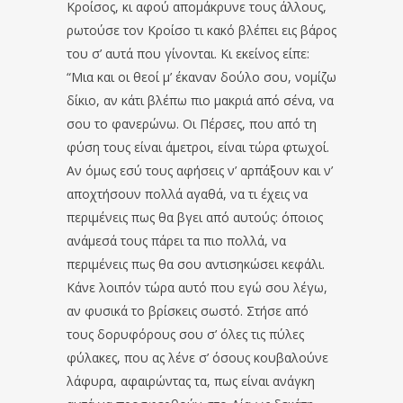
Κροίσος, κι αφού απομάκρυνε τους άλλους,
ρωτούσε τον Κροίσο τι κακό βλέπει εις βάρος
του σ’ αυτά που γίνονται. Κι εκείνος είπε:
“Μια και οι θεοί μ’ έκαναν δούλο σου, νομίζω
δίκιο, αν κάτι βλέπω πιο μακριά από σένα, να
σου το φανερώνω. Οι Πέρσες, που από τη
φύση τους είναι άμετροι, είναι τώρα φτωχοί.
Αν όμως εσύ τους αφήσεις ν’ αρπάξουν και ν’
αποχτήσουν πολλά αγαθά, να τι έχεις να
περιμένεις πως θα βγει από αυτούς: όποιος
ανάμεσά τους πάρει τα πιο πολλά, να
περιμένεις πως θα σου αντισηκώσει κεφάλι.
Κάνε λοιπόν τώρα αυτό που εγώ σου λέγω,
αν φυσικά το βρίσκεις σωστό. Στήσε από
τους δορυφόρους σου σ’ όλες τις πύλες
φύλακες, που ας λένε σ’ όσους κουβαλούνε
λάφυρα, αφαιρώντας τα, πως είναι ανάγκη