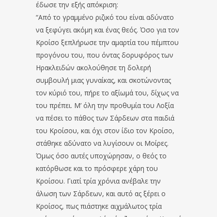
έδωσε την εξής απόκριση:
“Από το γραμμένο ριζικό του είναι αδύνατο
να ξεφύγει ακόμη και ένας θεός. Όσο για τον
Κροίσο ξεπλήρωσε την αμαρτία του πέμπτου
προγόνου του, που όντας δορυφόρος των
Ηρακλειδών ακολούθησε τη δολερή
συμβουλή μιας γυναίκας, και σκοτώνοντας
τον κύριό του, πήρε το αξίωμά του, δίχως να
του πρέπει. Μ’ όλη την προθυμία του Λοξία
να πέσει το πάθος των Σάρδεων στα παιδιά
του Κροίσου, και όχι στον ίδιο τον Κροίσο,
στάθηκε αδύνατο να λυγίσουν οι Μοίρες.
Όμως όσο αυτές υποχώρησαν, ο θεός το
κατόρθωσε και το πρόσφερε χάρη του
Κροίσου. Γιατί τρία χρόνια ανέβαλε την
άλωση των Σάρδεων, και αυτό ας ξέρει ο
Κροίσος, πως πιάστηκε αιχμάλωτος τρία