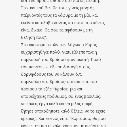
αυτά να προσφερθούν στο Δία ως δεκάτη.
Έτσι και εσύ δεν θα τους γίνεις μισητός
παίρνοντάς τους τα λάφυρα με τη βία, και
εκείνοι καταλαβαίνοντας ότι αυτό που κάνεις
είναι δίκαιο, θα σου τα αφήσουν με τη
θέλησή τους”.
Στο άκουσμα αυτών των λόγων ο Κύρος
ευχαριστήθηκε πολύ, γιατί έβλεπε πως η
συμβουλή του Κροίσου ήταν σωστή. Πολύ
τον παίνεσε, κι έδωσε διαταγή στους
δορυφόρους του να κάνουν ό,τι
συμβούλευε ο Κροίσος· ύστερα είπε του
Κροίσου τα εξής: “Κροίσε, μια και
αποδείχτηκες πρόθυμος, συ ένας βασιλιάς,
να κάνεις έργα καλά και να μιλάς σοφά,
ζήτησε οποιοδήποτε καλό θέλεις, να το έχεις
αμέσως”. Και εκείνος είπε: “Κύριέ μου, θα μου
κάνεις την πιο μεγάλη χάρη, αν με αφήσεις να