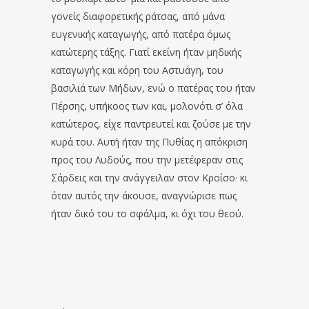
γονείς διαφορετικής ράτσας, από μάνα
ευγενικής καταγωγής, από πατέρα όμως
κατώτερης τάξης. Γιατί εκείνη ήταν μηδικής
καταγωγής και κόρη του Αστυάγη, του
βασιλιά των Μήδων, ενώ ο πατέρας του ήταν
Πέρσης, υπήκοος των και, μολονότι σ’ όλα
κατώτερος, είχε παντρευτεί και ζούσε με την
κυρά του. Αυτή ήταν της Πυθίας η απόκριση
προς του Λυδούς, που την μετέφεραν στις
Σάρδεις και την ανάγγειλαν στον Κροίσο· κι
όταν αυτός την άκουσε, αναγνώρισε πως
ήταν δικό του το σφάλμα, κι όχι του θεού.