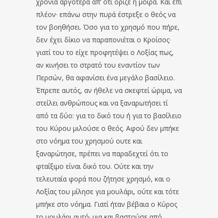
χρόνια αργότερα απ’ ότι όριζε η μοίρα. Και επί
πλέον· επάνω στην πυρά έστρεξε ο θεός να
τον βοηθήσει. Όσο για το χρησμό που πήρε,
δεν έχει δίκιο να παραπονιέται ο Κροίσος·
γιατί του το είχε προφητέψει ο Λοξίας πως,
αν κινήσει το στρατό του εναντίον των
Περσών, θα αφανίσει ένα μεγάλο βασίλειο.
Έπρεπε αυτός, αν ήθελε να σκεφτεί ώριμα, να
στείλει ανθρώπους και να ξαναρωτήσει τί
από τα δύο: για το δικό του ή για το βασίλειο
του Κύρου μιλούσε ο θεός. Αφού δεν μπήκε
στο νόημα του χρησμού ουτε και
ξαναρώτησε, πρέπει να παραδεχτεί ότι το
φταίξιμο είναι δικό του. Ούτε και την
τελευταία φορά που ζήτησε χρησμό, και ο
Λοξίας του μίλησε για μουλάρι, ούτε και τότε
μπήκε στο νόημα. Γιατί ήταν βέβαια ο Κύρος
το μουλάρι αυτό· μια και βαστούσε από