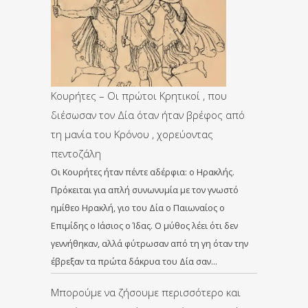
Κουρήτες – Οι πρώτοι Κρητικοί , που
διέσωσαν τον Δία όταν ήταν βρέφος από
τη μανία του Κρόνου , χορεύοντας
πεντοζάλη
Οι Κουρήτες ήταν πέντε αδέρφια: ο Ηρακλής.
Πρόκειται για απλή συνωνυμία με τον γνωστό
ημίθεο Ηρακλή, γιο του Δία ο Παιωναίος ο
Επιμίδης ο Ιάσιος ο Ίδας. Ο μύθος λέει ότι δεν
γεννήθηκαν, αλλά φύτρωσαν από τη γη όταν την
έβρεξαν τα πρώτα δάκρυα του Δία σαν…
Μπορούμε να ζήσουμε περισσότερο και