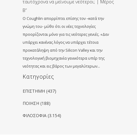
ταυτόχρονα να μείνουμε νεότεροι; | Μέρος
Β”
Ο Coughlin απορρίπτει επίσης τον –κατά την
γνώμη του- μύθο ότι οι νέες τεχνολογίες
προορίζονται μόνο για τις νεότερες γενιές. «Δεν
υπάρχει κανένας λόγος να υπάρχει τέτοια
προκατάληψη από την Silicon Valley και την
τεχνολογική βιομηχανία γενικότερα υπέρ της
νεότητας και εις βάρος των μεγαλύτερων…
Kατηγορίες
ΕΠΙΣΤΗΜΗ
(437)
ΠΟΙΗΣΗ
(188)
ΦΙΛΟΣΟΦΙΑ
(3.154)