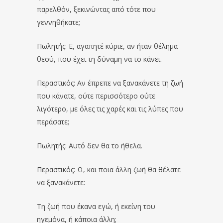
παρελθόν, ξεκινώντας από τότε που
γεννηθήκατε;
Πωλητής: Ε, αγαπητέ κύριε, αν ήταν θέλημα
θεού, που έχει τη δύναμη να το κάνει.
Περαστικός: Αν έπρεπε να ξανακάνετε τη ζωή
που κάνατε, ούτε περισσότερο ούτε
λιγότερο, με όλες τις χαρές και τις λύπες που
περάσατε;
Πωλητής: Αυτό δεν θα το ήθελα.
Περαστικός: Ω, και ποια άλλη ζωή θα θέλατε
να ξανακάνετε:
Τη ζωή που έκανα εγώ, ή εκείνη του
ηγεμόνα, ή κάποια άλλη;