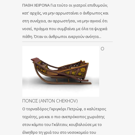
ΠΑΘΗ ΧΕΙΡΟΝΑ Για τούτο οι γιατροί επιθυμούν,
κατ’ αρχάς, να μην αρρωσταίνει ο άνθρωπος και
στη συνέχεια, αν αρρωστήσει, να μην αγνοεί ότι
νοσεί, πράγμα που συμβαίνει με όλα τα ψυχικά
πάθη. Όταν οι άνθρωποι ενεργούν ανόητα…
Ο
ΠΟΝΟΣ (ANTON CHEKHOV)
Ο τορναδόρος Γκριγκόρι Πετρώφ, ο καλύτερος
τεχνίτης, μα και ο πιο ανεπρόκοπος χωριάτης
στον κάμπο του Γκάλτσιν, κουβαλούσε με το
έλκηθρο τη γριά του στο νοσοκομείο του