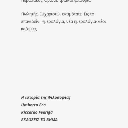
Περαστικός: Ορίστε, τριάντα φλουριά.
Πωλητής: Ευχαριστώ, εντιμότατε. Εις το
επανιδείν. Ημερολόγια, νέα ημερολόγια· νέοι
καζαμίες.
Η ιστορία της Φιλοσοφίας
Umberto Eco
Riccardo Fedriga
EΚΔΟΣΕΙΣ ΤΟ ΒΗΜΑ