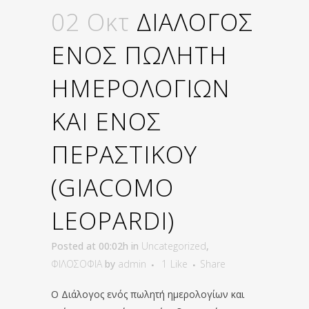
02 Οκτ
ΔΙΑΛΟΓΟΣ
ΕΝΟΣ ΠΩΛΗΤΗ
ΗΜΕΡΟΛΟΓΙΩΝ
ΚΑΙ ΕΝΟΣ
ΠΕΡΑΣΤΙΚΟΥ
(GIACOMO
LEOPARDI)
Posted at 00:02h
in
Uncategorized
,
ΦΙΛΟΣΟΦΙΑ
by
admin
1
Like
Share
Ο Διάλογος ενός πωλητή ημερολογίων και