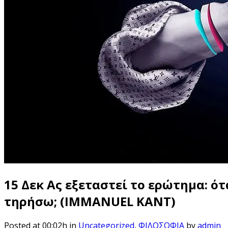
15 Δεκ
Ας εξεταστεί το ερώτημα: ό
τηρήσω; (IMMANUEL KANT)
Posted at 00:02h
in
Uncategorized
,
ΦΙΛΟΣΟΦΙΑ
by
admin