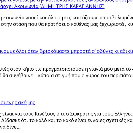
 Υπάρχει Ακοινωνία (ΔΗΜΗΤΡΗΣ ΚΑΡΑΓΙΑΝΝΗΣ)
 η κοινωνία νοσεί και όλοι εμείς κοιτάζουμε αποσβολωμέν
 στην στάση που θα κρατήσει ο καθένας μας ξεχωριστά , κυ
ς…
νουμε όλοι όταν βρισκόμαστε μπροστά σ’ οδύνες κι αδικί
υτές στον κήπο τις πραγματοποιούσε η γιαγιά μου μετά το 
ό θα συνέβαινε – κάποια στιγμή που ο γύρος του περιπάτου
θισμένης σκέψης
 είναι για τους Κινέζους ό,τι ο Σωκράτης για τους Έλληνε
Δίδασκε ότι το καλό και το κακό είναι έννοιες σχετικές κα
να δίνει…