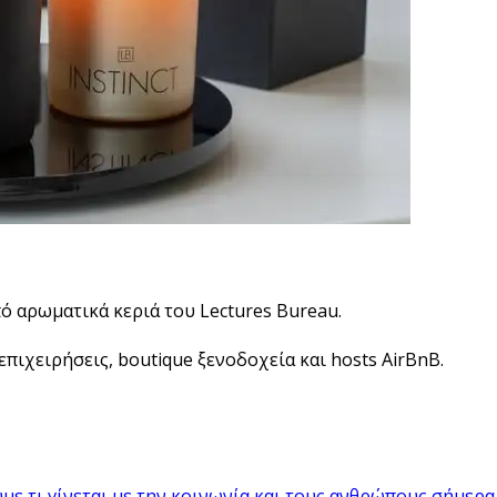
πό αρωματικά κεριά του Lectures Bureau.
πιχειρήσεις, boutique ξενοδοχεία και hosts AirBnB.
με τι γίνεται με την κοινωνία και τους ανθρώπους σήμερα