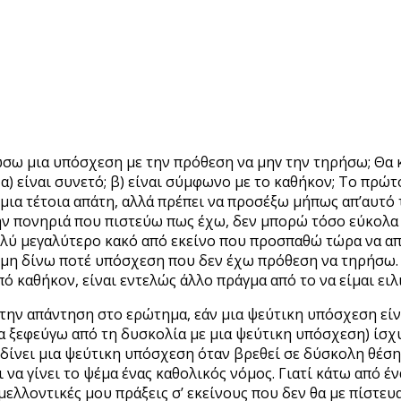
 δώσω μια υπόσχεση με την πρόθεση να μηv την τηρήσω; Θα
α) είναι συνετό; β) είναι σύμφωνο με το καθήκον; Το πρώ
 μια τέτοια απάτη, αλλά πρέπει να προσέξω μήπως απ’αυτ
ην πονηριά που πιστεύω πως έχω, δεν μπορώ τόσο εύκολα 
λύ μεγαλύτερο κακό από εκείνο που προσπαθώ τώρα να απ
η δίνω ποτέ υπόσχεση που δεν έχω πρόθεση να τηρήσω. Αλ
πό καθήκον, είναι εντελώς άλλο πράγμα από το να είμαι ει
 την απάντηση στο ερώτημα, εάν μια ψεύτικη υπόσχεση εί
α ξεφεύγω από τη δυσκολία με μια ψεύτικη υπόσχεση) ίσχυ
δίνει μια ψεύτικη υπόσχεση όταν βρεθεί σε δύσκολη θέση, 
 να γίνει το ψέμα ένας καθολικός νόμος. Γιατί κάτω από έ
μελλοντικές μου πράξεις σ’ εκείνους που δεν θα με πίστευ