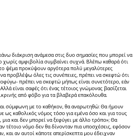
 κάνω διάκριση ανάμεσα στις δυο σημασίες που μπορεί να
το χωρίς αμφιβολία συμβαίνει συχνά. Βλέπω καθαρά ότι
ό το ψέμα προκύψουν αργότερα πολύ μεγαλύτερες
να προβλέψω όλες τις συνέπειες, πρέπει να σκεφτώ ότι
οφύγω- πρέπει να σκεφτώ μήπως είναι συνετότερο, εάν
λά είναι σαφές ότι ένας τέτοιος γνώμονας βασίζεται
λικρινής από φόβο για τα βλαβερά επακόλουθα.
ναι σύμφωνη με το καθήκον, θα αναρωτηθώ: Θα ήμουν
ε ως καθολικός νόμος τόσο για εμένα όσο και για τους
μια και δεν μπορεί να ξεφύγει με άλλο τρόπο»; Θα
ναν τέτοιο νόμο δεν θα δίνονταν πια υποσχέσεις, εφόσον
αν, και αν αυτοί κάποτε απερίσκεπτα μου έδειχναν