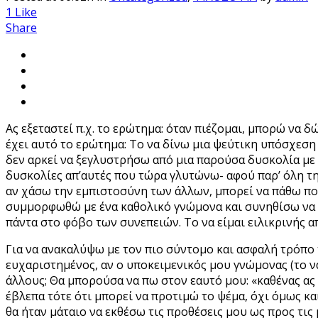
1
Like
Share
Ας εξεταστεί π.χ. το ερώτημα: όταν πιέζομαι, μπορώ να
έχει αυτό το ερώτημα: Το να δίνω μια ψεύτικη υπόσχεση 
δεν αρκεί να ξεγλυστρήσω από μια παρούσα δυσκολία με
δυσκολίες απ’αυτές που τώρα γλυτώνω- αφού παρ’ όλη τ
αν χάσω την εμπιστοσύνη των άλλων, μπορεί να πάθω πο
συμμορφωθώ με ένα καθολικό γνώμονα και συνηθίσω να μ
πάντα στο φόβο των συνεπειών. Το να είμαι ειλικρινής α
Για να ανακαλύψω με τον πιο σύντομο και ασφαλή τρόπο
ευχαριστημένος, αν ο υποκειμενικός μου γνώμονας (το ν
άλλους; Θα μπορούσα να πω στον εαυτό μου: «καθένας ας 
έβλεπα τότε ότι μπορεί να προτιμώ το ψέμα, όχι όμως και
θα ήταν μάταιο να εκθέσω τις προθέσεις μου ως προς τις 