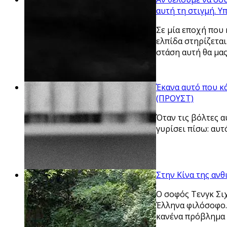
αυτή τη στιγμή.
Σε μία εποχή που
ελπίδα στηρίζεται
στάση αυτή θα μα
Έκανα αυτό που κά
(ΠΡΟΥΣΤ)
Όταν τις βόλτες α
γυρίσει πίσω: αυτ
Στην Κίνα της αν
Ο σοφός Τενγκ Σιχ
Έλληνα φιλόσοφο. 
κανένα πρόβλημα 