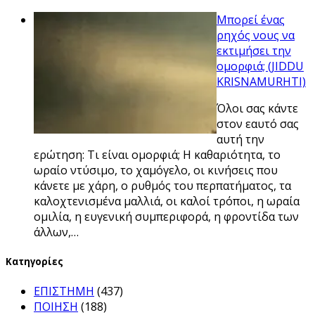
Μπορεί ένας
ρηχός νους να
εκτιμήσει την
ομορφιά; (JIDDU
KRISNAMURHTI)
Όλοι σας κάντε
στον εαυτό σας
αυτή την
ερώτηση: Τι είναι ομορφιά; Η καθαριότητα, το
ωραίο ντύσιμο, το χαμόγελο, οι κινήσεις που
κάνετε με χάρη, ο ρυθμός του περπατήματος, τα
καλοχτενισμένα μαλλιά, οι καλοί τρόποι, η ωραία
ομιλία, η ευγενική συμπεριφορά, η φροντίδα των
άλλων,…
Kατηγορίες
ΕΠΙΣΤΗΜΗ
(437)
ΠΟΙΗΣΗ
(188)