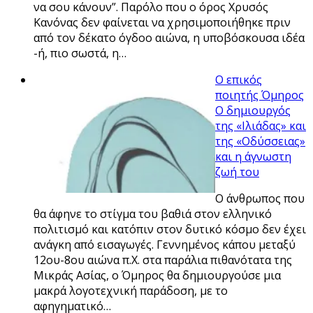
να σου κάνουν”. Παρόλο που ο όρος Χρυσός
Κανόνας δεν φαίνεται να χρησιμοποιήθηκε πριν
από τον δέκατο όγδοο αιώνα, η υποβόσκουσα ιδέα
-ή, πιο σωστά, η…
Ο επικός
ποιητής Όμηρος
Ο δημιουργός
της «Ιλιάδας» και
της «Οδύσσειας»
και η άγνωστη
ζωή του
Ο άνθρωπος που
θα άφηνε το στίγμα του βαθιά στον ελληνικό
πολιτισμό και κατόπιν στον δυτικό κόσμο δεν έχει
ανάγκη από εισαγωγές. Γεννημένος κάπου μεταξύ
12ου-8ου αιώνα π.Χ. στα παράλια πιθανότατα της
Μικράς Ασίας, ο Όμηρος θα δημιουργούσε μια
μακρά λογοτεχνική παράδοση, με το
αφηγηματικό…