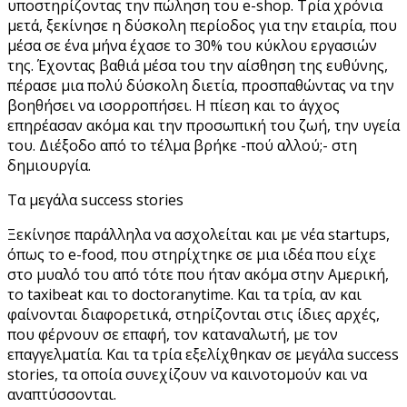
υποστηρίζοντας την πώληση του e-shop. Τρία χρόνια
μετά, ξεκίνησε η δύσκολη περίοδος για την εταιρία, που
μέσα σε ένα μήνα έχασε το 30% του κύκλου εργασιών
της. Έχοντας βαθιά μέσα του την αίσθηση της ευθύνης,
πέρασε μια πολύ δύσκολη διετία, προσπαθώντας να την
βοηθήσει να ισορροπήσει. Η πίεση και το άγχος
επηρέασαν ακόμα και την προσωπική του ζωή, την υγεία
του. Διέξοδο από το τέλμα βρήκε -πού αλλού;- στη
δημιουργία.
Τα μεγάλα success stories
Ξεκίνησε παράλληλα να ασχολείται και με νέα startups,
όπως το e-food, που στηρίχτηκε σε μια ιδέα που είχε
στο μυαλό του από τότε που ήταν ακόμα στην Αμερική,
το taxibeat και το doctoranytime. Και τα τρία, αν και
φαίνονται διαφορετικά, στηρίζονται στις ίδιες αρχές,
που φέρνουν σε επαφή, τον καταναλωτή, με τον
επαγγελματία. Και τα τρία εξελίχθηκαν σε μεγάλα success
stories, τα οποία συνεχίζουν να καινοτομούν και να
αναπτύσσονται.