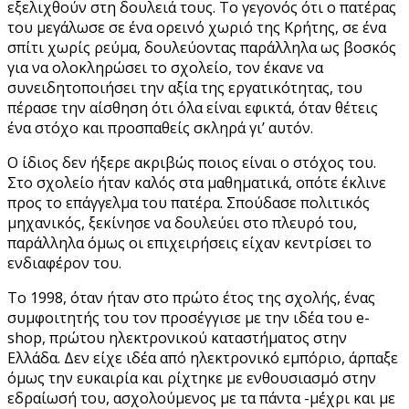
εξελιχθούν στη δουλειά τους. Το γεγονός ότι ο πατέρας
του μεγάλωσε σε ένα ορεινό χωριό της Κρήτης, σε ένα
σπίτι χωρίς ρεύμα, δουλεύοντας παράλληλα ως βοσκός
για να ολοκληρώσει το σχολείο, τον έκανε να
συνειδητοποιήσει την αξία της εργατικότητας, του
πέρασε την αίσθηση ότι όλα είναι εφικτά, όταν θέτεις
ένα στόχο και προσπαθείς σκληρά γι’ αυτόν.
Ο ίδιος δεν ήξερε ακριβώς ποιος είναι ο στόχος του.
Στο σχολείο ήταν καλός στα μαθηματικά, οπότε έκλινε
προς το επάγγελμα του πατέρα. Σπούδασε πολιτικός
μηχανικός, ξεκίνησε να δουλεύει στο πλευρό του,
παράλληλα όμως οι επιχειρήσεις είχαν κεντρίσει το
ενδιαφέρον του.
Το 1998, όταν ήταν στο πρώτο έτος της σχολής, ένας
συμφοιτητής του τον προσέγγισε με την ιδέα του e-
shop, πρώτου ηλεκτρονικού καταστήματος στην
Ελλάδα. Δεν είχε ιδέα από ηλεκτρονικό εμπόριο, άρπαξε
όμως την ευκαιρία και ρίχτηκε με ενθουσιασμό στην
εδραίωσή του, ασχολούμενος με τα πάντα -μέχρι και με