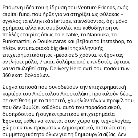
Επόμενη ιδέα του η ίδρυση του Venture Friends, ενός
capital fund, που ήρθε για να στηρίξει ως φύλακας –
άγγελος τα ελληνικά startups, επενδύοντας, όχι μόνο
χρήματα, αλλά και συμβουλές και καθοδήγηση σε
πολλές εταιρίες όπως το e-table, το Nannuka, το
Funkmartini, ο Douleutaras και βέβαια το Instashop, το
πλέον εντυπωσιακό big deal της ελληνικής
επιχειρηματικότητας -μέσα σε 5 χρόνια, κι έχοντας
αντλήσει μόλις 7 εκατ. δολάρια από επενδυτές, έφτασε
να να πωληθεί στην Delivery Hero αντί του ποσού των
360 εκατ. δολαρίων…
Συχνά τα ποσά που συνοδεύουν την επιχειρηματική
καριέρα του Απόστολου Αποστολάκη, προκαλούν δέος,
σε αντίθεση με το προσιτό, χαμηλών τόνων προφίλ του,
που δεν θυμίζει καθόλου αυτό του παραδοσιακού,
δυσπρόσιτου ή συγκεντρωτικού επιχειρηματία.
Έχοντας μάθει να κινείται στον χώρο της τεχνολογίας,
χώρο εκ των πραγμάτων Δημοκρατικό, πιστεύει στη
συμμετοχικότητα όλων για τη δημιουργία αξίας. Δεν