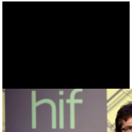
Απόστολος Αποστολάκης ,
συμβουλή σε ένα νέο
επιχειρηματία : «Θα είναι
τόσα τα χαστούκια που θα
τρώει κάθε λίγο και
λιγάκι, που θα πρέπει να
του αρέσει πάρα πολύ
αυτό που κάνει για να
συνεχίσει» (ΧΡΙΣΤΙΝΑ