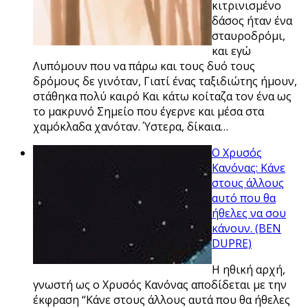
κιτρινισμένο
δάσος ήταν ένα
σταυροδρόμι,
και εγώ
Λυπόμουν που να πάρω και τους δυό τους
δρόμους δε γινόταν, Γιατί ένας ταξιδιώτης ήμουν,
στάθηκα πολύ καιρό Και κάτω κοίταζα τον ένα ως
το μακρυνό Σημείο που έγερνε και μέσα στα
χαμόκλαδα χανόταν. Ύστερα, δίκαια…
Ο Χρυσός
Κανόνας: Κάνε
στους άλλους
αυτό που θα
ήθελες να σου
κάνουν. (BEN
DUPRE)
Η ηθική αρχή,
γνωστή ως ο Χρυσός Κανόνας αποδίδεται με την
έκφραση “Κάνε στους άλλους αυτά που θα ήθελες