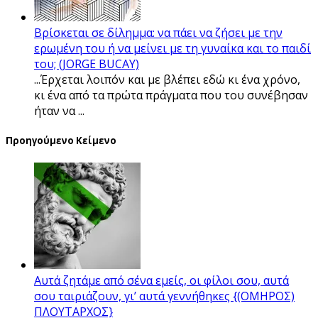
Βρίσκεται σε δίλημμα: να πάει να ζήσει με την
ερωμένη του ή να μείνει με τη γυναίκα και το παιδί
του; (JORGE BUCAY)
...Έρχεται λοιπόν και με βλέπει εδώ κι ένα χρόνο,
κι ένα από τα πρώτα πράγματα που του συνέβησαν
ήταν να ...
Προηγούμενο Κείμενο
Αυτά ζητάμε από σένα εμείς, οι φίλοι σου, αυτά
σου ταιριάζουν, γι’ αυτά γεννήθηκες {(ΟΜΗΡΟΣ)
ΠΛΟΥΤΑΡΧΟΣ}