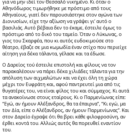
για να μην ιδεί τον Θεσσαλό νικημένο. Κι όταν ο
Αθηνόδωρος τιμωρήθηκε με πρόστιμο από τους
Αθηναίους, γιατί δεν παρουσιάστηκε στον αγώνα των
Διονυσίων, είχε την αξίωση να γράψει γι’ αυτό ο
βασιλιάς. Αυτό βέβαια δεν το έκαμε, έστειλε όμως το
πρόστιμο από το δικό του ταμείο. Όταν ο Λύκωνας, ο
γιος του Σκαρφέα, που κι αυτός ευδοκιμούσε στο
θέατρο, έβαζε σε μια κωμωδία έναν στίχο που περιείχε
αίτηση για δέκα τάλαντα, γέλασε και τα έδωσε.
Ο Δαρείος τού έστειλε επιστολή και φίλους να τον
παρακαλέσουν να πάρει δέκα χιλιάδες τάλαντα για την
απόλυση των αιχμαλώτων και να έχει όλη τη χώρα
μέχρι τον Ευφράτη και, αφού παντρευτεί μια από τις
θυγατέρες του, να είναι φίλος του και σύμμαχος. Κι αυτά
τα ανακοίνωσε στους εταίρους. Κι ο Παρμενίωνας είπε:
“Εγώ, αν ήμουν Αλέξανδρος, θα τα έπαιρνα”, “Κι εγώ, μα
τον Δία, είπε ο Αλέξανδρος, αν ήμουν Παρμενίωνας”. Και
στον Δαρείο έγραψε ότι θα βρει κάθε φιλοφροσύνη, αν
έρθει κοντά του. Αλλιώς αυτός θα πορευθεί εναντίον
του.