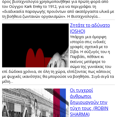
όρος βιοτεχνολογία χρησιμοποιήθηκε για πρώτη φορά από
τον Ούγγρο Kark Ereky το 1912, για να περιγράψει τη
«διαδικασία παραγωγής προιόντων από ακατέργαστα υλικά με
τη βοήθεια ζωντανών οργανισμών». Η Βιοτεχνολογία…
Ζητάτε το αδύνατο
(OSHO)
Υπάρχει μια όμορφη
ιστορία στις ινδικές
γραφές σχετικά με το
Σίβα. Η σύζυγός του η
Παρβάτι, πέθανε κι
εκείνος μετέφερε το
σώμα της γυναίκας του
επί δώδεκα χρόνια, σε όλη τη χώρα, ελπίζοντας πως κάποιος
με ψυχικές ικανότητες θα μπορούσε να βοηθήσει. Σιγά-σιγά τα
μέλη…
Οι τυχεροί
άνθρωποι
δημιουργούν την
τύχη τους. (ROBIN
SHARMA)