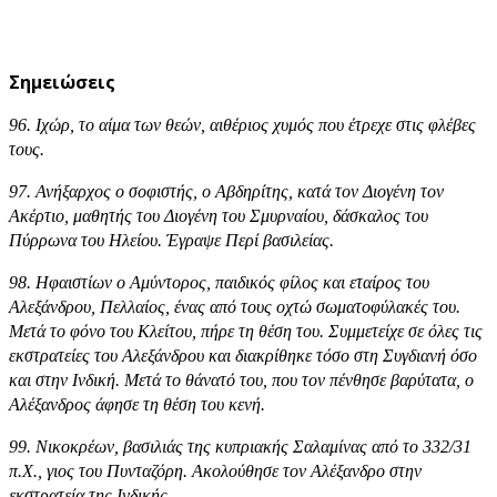
Σημειώσεις
96. Ιχώρ, το αίμα των θεών, αιθέριος χυμός που έτρεχε στις φλέβες
τους.
97. Ανήξαρχος ο σοφιστής, ο Αβδηρίτης, κατά τον Διογένη τον
Ακέρτιο, μαθητής του Διογένη του Σμυρναίου, δάσκαλος του
Πύρρωνα του Ηλείου. Έγραψε Περί βασιλείας.
98. Ηφαιστίων ο Αμύντορος, παιδικός φίλος και εταίρος του
Αλεξάνδρου, Πελλαίος, ένας από τους οχτώ σωματοφύλακές του.
Μετά το φόνο του Κλείτου, πήρε τη θέση του. Συμμετείχε σε όλες τις
εκστρατείες του Αλεξάνδρου και διακρίθηκε τόσο στη Συγδιανή όσο
και στην Ινδική. Μετά το θάνατό του, που τον πένθησε βαρύτατα, ο
Αλέξανδρος άφησε τη θέση του κενή.
99. Νικοκρέων, βασιλιάς της κυπριακής Σαλαμίνας από το 332/31
π.Χ., γιος του Πυνταζόρη. Ακολούθησε τον Αλέξανδρο στην
εκστρατεία της Ινδικής.