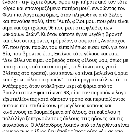
ένδοξη- την έχετε όμως, αφού την πήρατε από τον τότε
κύριο και επονομαζόμενο πατέρα μου”, εννοώντας τον
Φίλιππο. Αργότερα όμως, όταν πληγώθηκε από βέλος
και πονούσε πολύ, είπε: “Αυτό, φίλοι μου, που ρέει είναι
αίμα και όχι ιχώρας 96 που ρέει στις φλέβες των
μακάριων θεών”. Κι όταν κάποτε έγινε μεγάλη βροντή
και όλοι οι παρόντες τρόμαξαν, ο σοφιστής Ανάξαρχος
97, που ήταν παρών, του είπε: Μήπως είσαι εσύ, γιε του
Δία, που βροντάς έτσι; Εκείνος τότε γέλασε και είπε:
“Δεν θέλω να είμαι φοβερός στους φίλους μου, όπως με
προτρέπεις εσύ που υποτιμάς το δείπνο μου, γιατί
βλέπεις στο τραπέζι μου επάνω να είναι βαλμένα ψάρια
και όχι κεφάλια σατραπών”. Γιατί πραγματικά λένε ότι ο
Ανάξαρχος, όταν στάλθηκαν μερικά ψάρια από το
βασιλιά στον Ηφαιστίωνα” 98, είπε τον παραπάνω λόγο
εξευτελίζοντας κατά κάποιον τρόπο και περιπαίζοντας
αυτούς που επιδιώκουν με μεγάλους κόπους και
κινδύνους τα θαυμαζόμενα απ’ όλους, ότι καθόλου ή
πολύ λίγο ξεπερνούν τους άλλους στις ηδονές και τις
απολαύσεις. Ο Αλέξανδρος λοιπόν από τα λεχθέντα είναι
φανερό πως ο ίδιος δεν έπαθε τίποτε ούτε γέμισε από