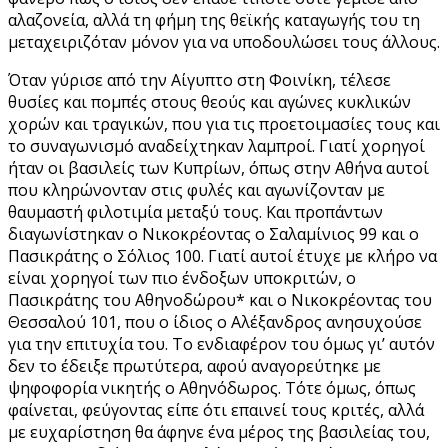
αλαζονεία, αλλά τη φήμη της θεϊκής καταγωγής του τη
μεταχειριζόταν μόνον για να υποδουλώσει τους άλλους.
Όταν γύρισε από την Αίγυπτο στη Φοινίκη, τέλεσε
θυσίες και πομπές στους θεούς και αγώνες κυκλικών
χορών και τραγικών, που για τις προετοιμασίες τους και
το συναγωνισμό αναδείχτηκαν λαμπροί. Γιατί χορηγοί
ήταν οι βασιλείς των Κυπρίων, όπως στην Αθήνα αυτοί
που κληρώνονταν στις φυλές και αγωνίζονταν με
θαυμαστή φιλοτιμία μεταξύ τους. Και προπάντων
διαγωνίστηκαν ο Νικοκρέοντας ο Σαλαμίνιος 99 και ο
Πασικράτης ο Σόλιος 100. Γιατί αυτοί έτυχε με κλήρο να
είναι χορηγοί των πιο ένδοξων υποκριτών, ο
Πασικράτης του Αθηνοδώρου* και ο Νικοκρέοντας του
Θεσσαλού 101, που ο ίδιος ο Αλέξανδρος ανησυχούσε
για την επιτυχία του. Το ενδιαφέρον του όμως γι’ αυτόν
δεν το έδειξε πρωτύτερα, αφού αναγορεύτηκε με
ψηφοφορία νικητής ο Αθηνόδωρος. Τότε όμως, όπως
φαίνεται, φεύγοντας είπε ότι επαινεί τους κριτές, αλλά
με ευχαρίστηση θα άφηνε ένα μέρος της βασιλείας του,