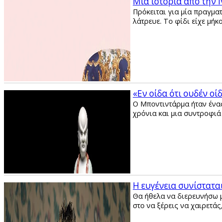
Μία ιστορία από την Ι
Πρόκειται για μία πραγματ
λάτρευε. Το φίδι είχε μήκ
«Εν οίδα ότι ουδέν οί
O Μποντιντάρμα ήταν ένας
χρόνια και μια συντροφιά
Η ευγένεια συνίστατα
Θα ήθελα να διερευνήσω μα
στο να ξέρεις να χαιρετάς