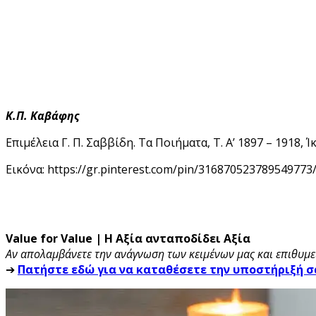
Κ.Π. Καβάφης
Επιμέλεια Γ. Π. Σαββίδη. Τα Ποιήματα, Τ. Α’ 1897 – 1918, 
Εικόνα: https://gr.pinterest.com/pin/316870523789549773
Value for Value | Η Αξία ανταποδίδει Αξία
Αν απολαμβάνετε την ανάγνωση των κειμένων μας και επιθυμεί
➔
Πατήστε εδώ για να καταθέσετε την υποστήριξή σ