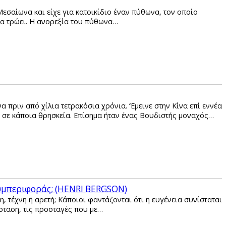
Μεσαίωνα και είχε για κατοικίδιο έναν πύθωνα, τον οποίο
 να τρώει. Η ανορεξία του πύθωνα…
πριν από χίλια τετρακόσια χρόνια. ‘Έμεινε στην Κίνα επί εννέα
ν σε κάποια θρησκεία. Επίσημα ήταν ένας Βουδιστής μοναχός…
συμπεριφοράς; (HENRI BERGSON)
η, τέχνη ή αρετή; Κάποιοι φαντάζονται ότι η ευγένεια συνίσταται
ρίσταση, τις προσταγές που με…