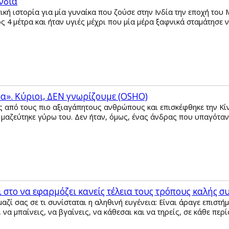
νδία
ική ιστορία για μία γυναίκα που ζούσε στην Ινδία την εποχή του 
ος 4 μέτρα και ήταν υγιές μέχρι που μία μέρα ξαφνικά σταμάτησε
δα». Κύριοι, ΔΕΝ γνωρίζουμε (OSHO)
 από τους πιο αξιαγάπητους ανθρώπους και επισκέφθηκε την Κίνα 
 μαζεύτηκε γύρω του. Δεν ήταν, όμως, ένας άνδρας που υπαγότα
ι στο να εφαρμόζει κανείς τέλεια τους τρόπους καλής 
ζί σας σε τι συνίσταται η αληθινή ευγένεια: Είναι άραγε επιστήμ
, να μπαίνεις, να βγαίνεις, να κάθεσαι και να τηρείς, σε κάθε πε