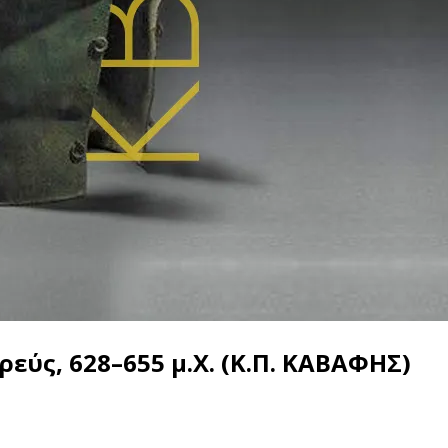
εύς, 628–655 μ.X. (Κ.Π. ΚΑΒΑΦΗΣ)