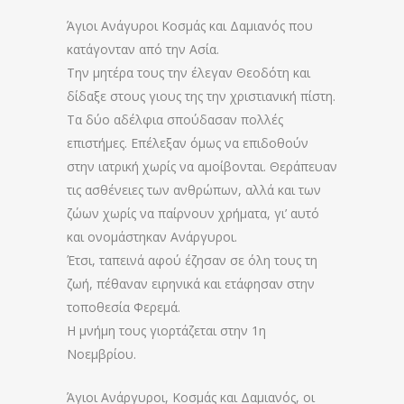
Άγιοι Ανάγυροι Κοσμάς και Δαμιανός που
κατάγονταν από την Ασία.
Την μητέρα τους την έλεγαν Θεοδότη και
δίδαξε στους γιους της την χριστιανική πίστη.
Τα δύο αδέλφια σπούδασαν πολλές
επιστήμες. Επέλεξαν όμως να επιδοθούν
στην ιατρική χωρίς να αμοίβονται. Θεράπευαν
τις ασθένειες των ανθρώπων, αλλά και των
ζώων χωρίς να παίρνουν χρήματα, γι’ αυτό
και ονομάστηκαν Ανάργυροι.
Έτσι, ταπεινά αφού έζησαν σε όλη τους τη
ζωή, πέθαναν ειρηνικά και ετάφησαν στην
τοποθεσία Φερεμά.
Η μνήμη τους γιορτάζεται στην 1η
Νοεμβρίου.
Άγιοι Ανάργυροι, Κοσμάς και Δαμιανός, οι