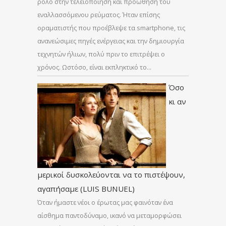
ρόλο στην τελειοποίηση και προώθηση του
εναλλασσόμενου ρεύματος. Ήταν επίσης
οραματιστής που προέβλεψε τα smartphone, τις
ανανεώσιμες πηγές ενέργειας και την δημιουργία
τεχνητών ήλιων, πολύ πριν το επιτρέψει ο
χρόνος. Ωστόσο, είναι εκπληκτικό το…
Όσο
κι αν
μερικοί δυσκολεύονται να το πιστέψουν,
αγαπήσαμε (LUIS BUNUEL)
Όταν ήμαστε νέοι ο έρωτας μας φαινόταν ένα
αίσθημα παντοδύναμο, ικανό να μεταμορφώσει