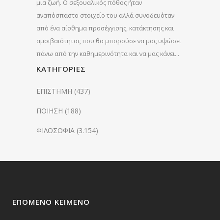
μια ζωή. Ο σεξουαλικός πόθος ήταν
αναπόσπαστο στοιχείο του αλλά συνοδευόταν
από ένα αίσθημα προσέγγισης, κατάκτησης και
αμοιβαιότητας που θα μπορούσε να μας υψώσει
πάνω από την καθημερινότητα και να μας κάνει…
KΑΤΗΓΟΡΊΕΣ
ΕΠΙΣΤΗΜΗ
(437)
ΠΟΙΗΣΗ
(188)
ΦΙΛΟΣΟΦΙΑ
(3.154)
ΕΠΌΜΕΝΟ ΚΕΊΜΕΝΟ