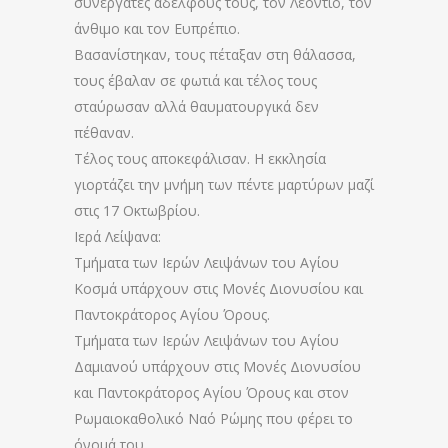
συνεργάτες αδελφούς τους, τον Λεόντιο, τον
άνθιμο και τον Ευπρέπιο.
Βασανίστηκαν, τους πέταξαν στη θάλασσα,
τους έβαλαν σε φωτιά και τέλος τους
σταύρωσαν αλλά θαυματουργικά δεν
πέθαναν.
Τέλος τους αποκεφάλισαν. Η εκκλησία
γιορτάζει την μνήμη των πέντε μαρτύρων μαζί
στις 17 Οκτωβρίου.
Ιερά Λείψανα:
Τμήματα των Ιερών Λειψάνων του Αγίου
Κοσμά υπάρχουν στις Μονές Διονυσίου και
Παντοκράτορος Αγίου Όρους.
Τμήματα των Ιερών Λειψάνων του Αγίου
Δαμιανού υπάρχουν στις Μονές Διονυσίου
και Παντοκράτορος Αγίου Όρους και στον
Ρωμαιοκαθολικό Ναό Ρώμης που φέρει το
όνομά του.