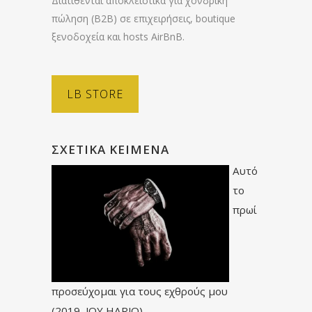
Διατίθενται αποκλειστικά για χονδρική
πώληση (B2B) σε επιχειρήσεις, boutique
ξενοδοχεία και hosts AirBnB.
LB STORE
ΣΧΕΤΙΚΆ ΚΕΊΜΕΝΑ
Αυτό
το
πρωί
προσεύχομαι για τους εχθρούς μου
(2019, JOY HARJO)