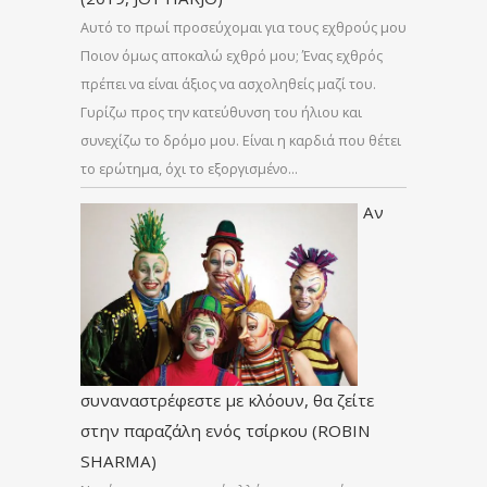
Αυτό το πρωί προσεύχομαι για τους εχθρούς μου
Ποιον όμως αποκαλώ εχθρό μου; Ένας εχθρός
πρέπει να είναι άξιος να ασχοληθείς μαζί του.
Γυρίζω προς την κατεύθυνση του ήλιου και
συνεχίζω το δρόμο μου. Είναι η καρδιά που θέτει
το ερώτημα, όχι το εξοργισμένο…
Αν
συναναστρέφεστε με κλόουν, θα ζείτε
στην παραζάλη ενός τσίρκου (ROBIN
SHARMA)