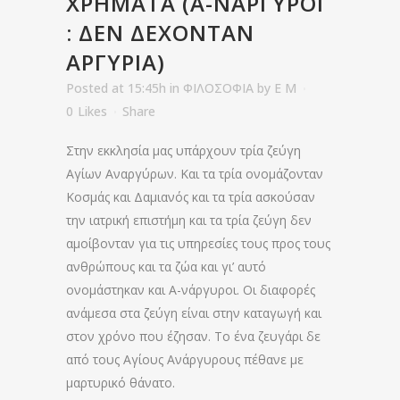
ΧΡΉΜΑΤΑ (Α-ΝΆΡΓΥΡΟΙ
: ΔΕΝ ΔΈΧΟΝΤΑΝ
ΑΡΓΎΡΙΑ)
Posted at 15:45h
in
ΦΙΛΟΣΟΦΙΑ
by
E M
0
Likes
Share
Στην εκκλησία μας υπάρχουν τρία ζεύγη
Αγίων Αναργύρων. Και τα τρία ονομάζονταν
Κοσμάς και Δαμιανός και τα τρία ασκούσαν
την ιατρική επιστήμη και τα τρία ζεύγη δεν
αμοίβονταν για τις υπηρεσίες τους προς τους
ανθρώπους και τα ζώα και γι’ αυτό
ονομάστηκαν και Α-νάργυροι. Οι διαφορές
ανάμεσα στα ζεύγη είναι στην καταγωγή και
στον χρόνο που έζησαν. Το ένα ζευγάρι δε
από τους Αγίους Ανάργυρους πέθανε με
μαρτυρικό θάνατο.