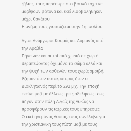
ζήλιας, τους παρέσυρε στο βουνό τάχα να
μαζέψουν βότανα και εκεί λιθοβολήθηκαν
μέχρι θανάτου.
Η μνήμη τους γιορτάζεται στην 1η Ιουλίου
Άγιοι Ανάργυροι Κοσμάς και Δαμιανός από
την Αραβία.
Πήγαιναν και αυτοί από χωριό σε χωριό
θεραπεύοντας όχι μόνο το σώμα αλλά και
την ψυχή των ασθενών τους χωρίς αμοιβή.
Έζησαν όταν αυτοκράτορας ήταν ο
Διοκλητιανός περί το 292 μ.χ. Την εποχή
εκείνη μαζί με άλλους τρείς αδελφούς τους
πήγαν στην πόλη Αιγαίς της Λυκίας να
προσφέρουν τις ιατρικές τους υπηρεσίες.
Ο εκεί ηγεμόνας Λυσίας, τους συνέλαβε για
την χριστιανική τους πίστη μαζί με τους