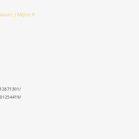
αιώνες | Μέρος Α’
212671301/
9501254419/