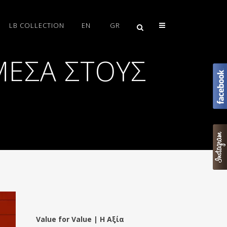
LB COLLECTION
EN
GR
ΜΕΣΑ ΣΤΟΥΣ
Value for Value | Η Αξία