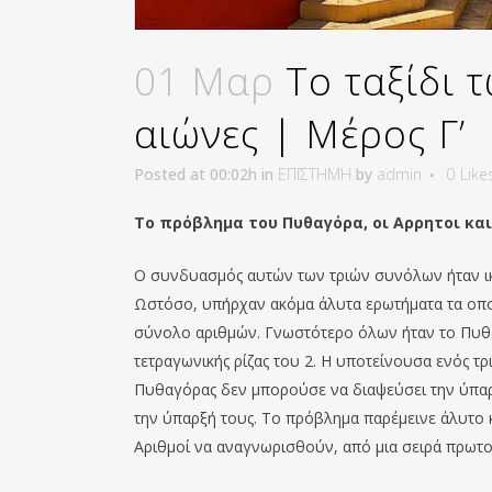
01 Μαρ
Το ταξίδι 
αιώνες | Μέρος Γ’
Posted at 00:02h
in
ΕΠΙΣΤΗΜΗ
by
admin
0
Like
Το πρόβλημα του Πυθαγόρα, οι Αρρητοι κ
Ο συνδυασμός αυτών των τριών συνόλων ήταν ικ
Ωστόσο, υπήρχαν ακόμα άλυτα ερωτήματα τα οπο
σύνολο αριθμών. Γνωστότερο όλων ήταν το Πυθα
τετραγωνικής ρίζας του 2. Η υποτείνουσα ενός τρ
Πυθαγόρας δεν μπορούσε να διαψεύσει την ύπαρ
την ύπαρξή τους. Το πρόβλημα παρέμεινε άλυτο 
Αριθμοί να αναγνωρισθούν, από μια σειρά πρωτ