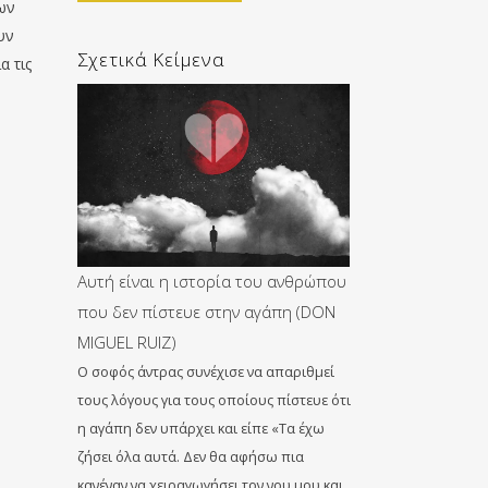
ων
υν
Σχετικά Κείμενα
α τις
Αυτή είναι η ιστορία του ανθρώπου
που δεν πίστευε στην αγάπη (DON
MIGUEL RUIZ)
Ο σοφός άντρας συνέχισε να απαριθμεί
τους λόγους για τους οποίους πίστευε ότι
η αγάπη δεν υπάρχει και είπε «Τα έχω
ζήσει όλα αυτά. Δεν θα αφήσω πια
κανέναν να χειραγωγήσει τον νου μου και