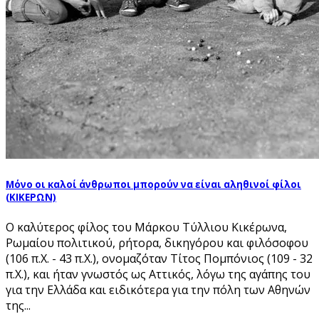
Μόνο οι καλοί άνθρωποι μπορούν να είναι αληθινοί φίλοι
(ΚΙΚΕΡΩΝ)
Ο καλύτερος φίλος του Μάρκου Τύλλιου Κικέρωνα,
Ρωμαίου πολιτικού, ρήτορα, δικηγόρου και φιλόσοφου
(106 π.Χ. - 43 π.Χ.), ονομαζόταν Τίτος Πομπόνιος (109 - 32
π.Χ.), και ήταν γνωστός ως Αττικός, λόγω της αγάπης του
για την Ελλάδα και ειδικότερα για την πόλη των Αθηνών
της...