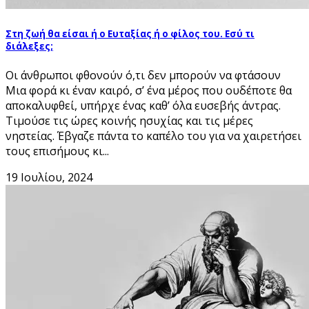
Στη ζωή θα είσαι ή ο Ευταξίας ή ο φίλος του. Εσύ τι
διάλεξες;
Οι άνθρωποι φθονούν ό,τι δεν μπορούν να φτάσουν
Μια φορά κι έναν καιρό, σ’ ένα μέρος που ουδέποτε θα
αποκαλυφθεί, υπήρχε ένας καθ’ όλα ευσεβής άντρας.
Τιμούσε τις ώρες κοινής ησυχίας και τις μέρες
νηστείας. Έβγαζε πάντα το καπέλο του για να χαιρετήσει
τους επισήμους κι...
19 Ιουλίου, 2024