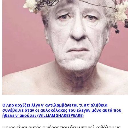
Ο Ληρ αρχίζει λίγο ν’ αντιλαμβάνεται τι στ’ αλήθεια
συνέβαινε όταν οι αυλοκόλακες του έλεγαν μόνο αυτά που
ήθελε ν’ ακούσει (WILLIAM SHAKESPEARE)
Ποιος είναι αυτός ο γέρος που δεν μπορεί καθόλου να