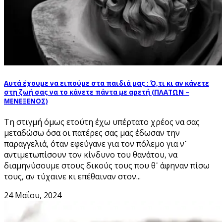
Αυτά έχουμε να ειπούμε στα παιδιά μας : Ό,τι κι αν κάνετε
στη ζωή σας να το κάνετε πάντα με αρετή (ΠΛΑΤΩΝ –
ΜΕΝΕΞΕΝΟΣ)
Τη στιγμή όμως ετούτη έχω υπέρτατο χρέος να σας
μεταδώσω όσα οι πατέρες σας μας έδωσαν την
παραγγελιά, όταν εφεύγανε για τον πόλεμο για ν᾽
αντιμετωπίσουν τον κίνδυνο του θανάτου, να
διαμηνύσουμε στους δικούς τους που θ᾽ άφηναν πίσω
τους, αν τύχαινε κι επέθαιναν στον...
24 Μαΐου, 2024