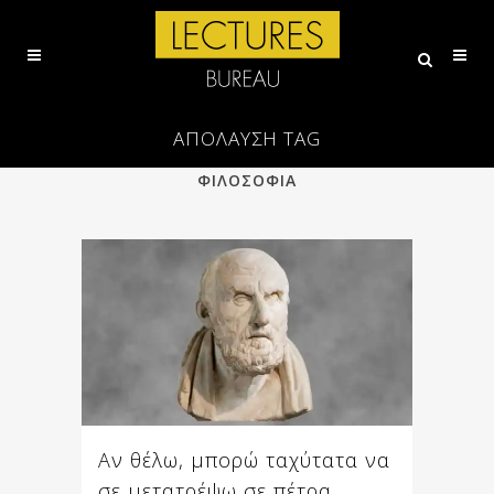
ΑΠΌΛΑΥΣΗ TAG
ALL
ΕΠΙΣΤΗΜΗ
ΠΟΙΗΣΗ
ΦΙΛΟΣΟΦΙΑ
Αν θέλω, μπορώ ταχύτατα να
σε μετατρέψω σε πέτρα.