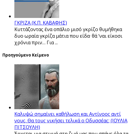
ΓΚΡΙΖΑ (Κ.Π. ΚΑΒΑΦΗΣ)
Κυττάζοντας ένα οπάλιο μισό γκρίζο θυμήθηκα
δυο ωραία γκρίζα μάτια που είδα· θά ‘ναι είκοσι
χρόνια πριν… Για ...
Προηγούμενο Κείμενο
Καλυψώ σημαίνει καθήλωση και Αντίνοος αντί
νους. Θα τους νικήσει τελικά ο Οδυσσέας; (ΙΟΥΛΙΑ
ΠΙΤΣΟΥΛΗ)
Έρχεται μια στιγμή στη ζωή μας που σπάνε όλα τα