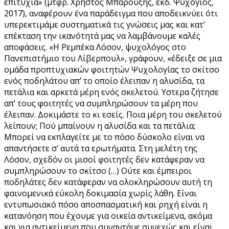
επιτυχία» (μτφρ. Χρήστος Μπαρουξής, εκδ. Ψυχογιός,
2017), αναφέρουν ένα παράδειγμα που αποδεικνύει ότι
υπερεκτιμάμε συστηματικά τις γνώσεις μας και κατ’
επέκταση την ικανότητά μας να λαμβάνουμε καλές
αποφάσεις. «Η Ρεμπέκα Λόσον, ψυχολόγος στο
Πανεπιστήμιο του Λίβερπουλ», γράφουν, «έδειξε σε μια
ομάδα προπτυχιακών φοιτητών Ψυχολογίας το σκίτσο
ενός ποδηλάτου απ’ το οποίο έλειπαν η αλυσίδα, τα
πετάλια και αρκετά μέρη ενός σκελετού. Υστερα ζήτησε
απ’ τους φοιτητές να συμπληρώσουν τα μέρη που
έλειπαν. Δοκιμάστε το κι εσείς. Ποια μέρη του σκελετού
λείπουν; Πού μπαίνουν η αλυσίδα και τα πετάλια;
Μπορεί να εκπλαγείτε με το πόσο δύσκολο είναι να
απαντήσετε σ’ αυτά τα ερωτήματα. Στη μελέτη της
Λόσον, σχεδόν οι μισοί φοιτητές δεν κατάφεραν να
συμπληρώσουν το σκίτσο (…) Ούτε και έμπειροι
ποδηλάτες δεν κατάφεραν να ολοκληρώσουν αυτή τη
φαινομενικά εύκολη δοκιμασία χωρίς λάθη. Είναι
εντυπωσιακό πόσο αποσπασματική και ρηχή είναι η
κατανόηση που έχουμε για οικεία αντικείμενα, ακόμα
και για αντικείμενα που συναντάμε συνεχώς και είναι