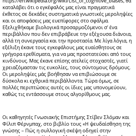
https://en.wikipedia.org/wiki/List_of_cognitive_biases, θα
καταλάβει ότι ο εγκέφαλός μας είναι πραγματικά
έκθετος σε δεκάδες συστηματικά γνωστικές μεροληψίες
και οι αποφάσεις μας ευεπίφορες στο σφάλμα.
Εξελιχθήκαμε βιολογικά προσαρμοζόμενοι σ’ ένα
περιβάλλον που δεν επιβράβευε την εξέχουσα διάνοια,
αλλά τη συνεργασία και την προστασία. Με λίγα λόγια, η
εξέλιξη έκανε τους εγκεφάλους μας ευαίσθητους σε
γρήγορα ερεθίσματα, για να μας προστατεύσει από τους
κινδύνους. Μας έκανε επίσης ατελείς στοχαστές, γιατί
χρειαζόμασταν τις ευκολίες, τους σύντομους δρόμους.
Οι μεροληψίες μάς βοήθησαν να επιβιώσουμε σε
δύσκολα κι εχθρικά περιβάλλοντα. Τώρα όμως, σε
πολλές περιπτώσεις αυτές οι ίδιες μας υπονομεύουν,
καθώς τις εντάσσουμε στους αλγορίθμους μας.
Οι καθηγητές Γνωσιακής Επιστήμης Στίβεν Σλόμαν και
Φίλιπ Φέρνμπαχ, στο βιβλίο τους «Η ψευδαίσθηση της
γνώσης – Πώς η συλλογική σκέψη οδηγεί στην