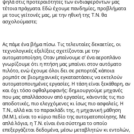
ψηλά στις προτεραιότητες των ενδιαφερόντων μας
τέτοια πράγματα. Εδώ έχουμε πανδημίες, προβλήματα
με τους γείτονές μας, με την ηθική της Τ.Ν. θα
ασχολούμαστε;
Ας πάμε ένα βήμα πίσω. Τις τελευταίες δεκαετίες, οι
τεχνολογικές εξελίξεις σχετίζονται με την
αυτοματοποίηση. Οταν μπαίνουμε σ’ ένα αεροπλάνο
γνωρίζουμε ότι η πτήση μας μπαίνει στον αυτόματο
πιλότο, ενώ έχουμε όλοι δει σε ρεπορτάζ κάποια
ρομπότ σε βιομηχανικές εγκαταστάσεις να εκτελούν
αυτοματοποιημένες εργασίες. Η τάση είναι ξεκάθαρη, αν
και όχι τόσο οφθαλμοφανής: δημιουργούμε μηχανές
που μας απαλλάσσουν από εργασίες, κάνοντάς τις πιο
αποδοτικές, πιο ελεγχόμενες κι ίσως πιο ασφαλείς. Η
Τ.Ν., αλλά και το παρακλάδι της, η μηχανική μάθηση
(Μ.Μ.), είναι το κύριο πεδίο της αυτοματοποίησης. Με
απλά λόγια, η Τ.Ν. είναι ένα σύστημα το οποίο
επεξεργάζεται δεδομένα, μέσω μεταβλητών κι εντολών,