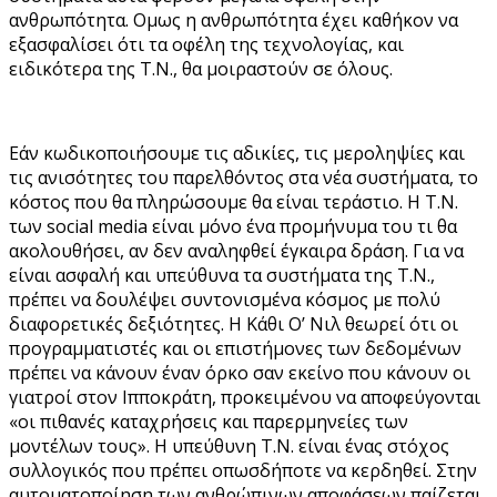
ανθρωπότητα. Ομως η ανθρωπότητα έχει καθήκον να
εξασφαλίσει ότι τα οφέλη της τεχνολογίας, και
ειδικότερα της Τ.Ν., θα μοιραστούν σε όλους.
Εάν κωδικοποιήσουμε τις αδικίες, τις μεροληψίες και
τις ανισότητες του παρελθόντος στα νέα συστήματα, το
κόστος που θα πληρώσουμε θα είναι τεράστιο. Η Τ.Ν.
των social media είναι μόνο ένα προμήνυμα του τι θα
ακολουθήσει, αν δεν αναληφθεί έγκαιρα δράση. Για να
είναι ασφαλή και υπεύθυνα τα συστήματα της Τ.Ν.,
πρέπει να δουλέψει συντονισμένα κόσμος με πολύ
διαφορετικές δεξιότητες. Η Κάθι Ο’ Νιλ θεωρεί ότι οι
προγραμματιστές και οι επιστήμονες των δεδομένων
πρέπει να κάνουν έναν όρκο σαν εκείνο που κάνουν οι
γιατροί στον Ιπποκράτη, προκειμένου να αποφεύγονται
«οι πιθανές καταχρήσεις και παρερμηνείες των
μοντέλων τους». Η υπεύθυνη Τ.Ν. είναι ένας στόχος
συλλογικός που πρέπει οπωσδήποτε να κερδηθεί. Στην
αυτοματοποίηση των ανθρώπινων αποφάσεων παίζεται