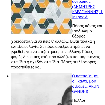
άνθρωπος;
(ΔΗΜΗΤΡΗΣ
ΚΑΡΑΓΙΑΝΝΗΣ) |
Μέρος Α’
Πόσος πόνος και
ισοδύναμο
θάρρος
χρειάζεται για να πεις θ’ αλλάξω; Είναι τελικά η
ελπίδα ευλογία; Σε πόσα αδιέξοδα πρέπει να
βρεθείς για να επιζητήσεις την αλλαγή; Πόσες
φορές δεν είπες «σήμερα αλλάζω» και παραμένεις
στα ίδια ή σχεδόν στα ίδια; Πόσες ατελέσφορες
προσπάθειες και…
Ο παππούς μου,
ο Γκάντι, μου
δίδαξε …(ARUN
GANDHI)
Πολλοί