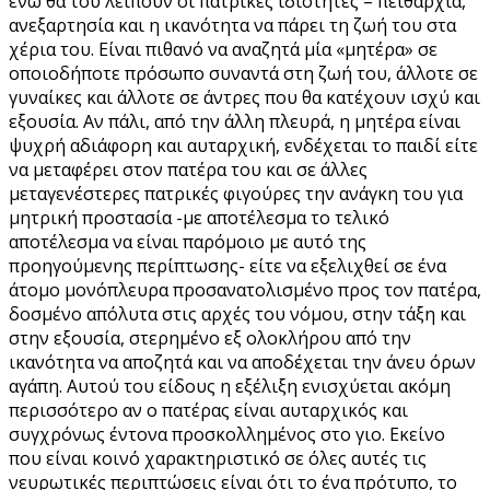
ενώ θα του λείπουν οι πατρικές ιδιότητες – πειθαρχία,
ανεξαρτησία και η ικανότητα να πάρει τη ζωή του στα
χέρια του. Είναι πιθανό να αναζητά μία «μητέρα» σε
οποιοδήποτε πρόσωπο συναντά στη ζωή του, άλλοτε σε
γυναίκες και άλλοτε σε άντρες που θα κατέχουν ισχύ και
εξουσία. Αν πάλι, από την άλλη πλευρά, η μητέρα είναι
ψυχρή αδιάφορη και αυταρχική, ενδέχεται το παιδί είτε
να μεταφέρει στον πατέρα του και σε άλλες
μεταγενέστερες πατρικές φιγούρες την ανάγκη του για
μητρική προστασία -με αποτέλεσμα το τελικό
αποτέλεσμα να είναι παρόμοιο με αυτό της
προηγούμενης περίπτωσης- είτε να εξελιχθεί σε ένα
άτομο μονόπλευρα προσανατολισμένο προς τον πατέρα,
δοσμένο απόλυτα στις αρχές του νόμου, στην τάξη και
στην εξουσία, στερημένο εξ ολοκλήρου από την
ικανότητα να αποζητά και να αποδέχεται την άνευ όρων
αγάπη. Αυτού του είδους η εξέλιξη ενισχύεται ακόμη
περισσότερο αν ο πατέρας είναι αυταρχικός και
συγχρόνως έντονα προσκολλημένος στο γιο. Εκείνο
που είναι κοινό χαρακτηριστικό σε όλες αυτές τις
νευρωτικές περιπτώσεις είναι ότι το ένα πρότυπο, το