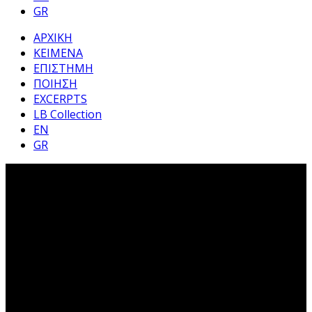
GR
ΑΡΧΙΚΗ
ΚΕΙΜΕΝΑ
ΕΠΙΣΤΗΜΗ
ΠΟΙΗΣΗ
EXCERPTS
LB Collection
EN
GR
« Μαμά, μπαμπά, σας
ευχαριστώ ! » | Μέρος Γ’
(Erich Fromm)