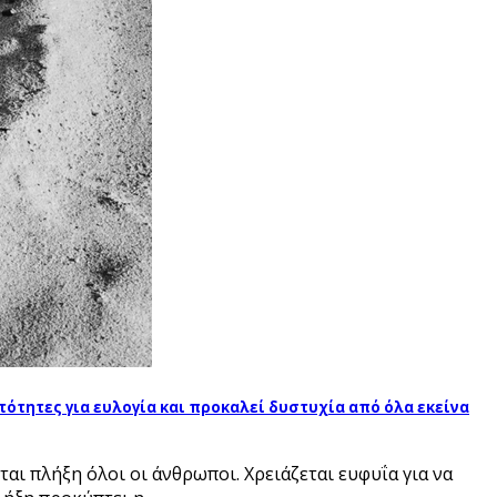
ότητες για ευλογία και προκαλεί δυστυχία από όλα εκείνα
αι πλήξη όλοι οι άνθρωποι. Χρειάζεται ευφυΐα για να