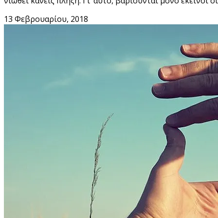
νιώθει κανείς πλήξη. Γι’ αυτό, βαριούνται μόνο εκείνοι ο
13 Φεβρουαρίου, 2018