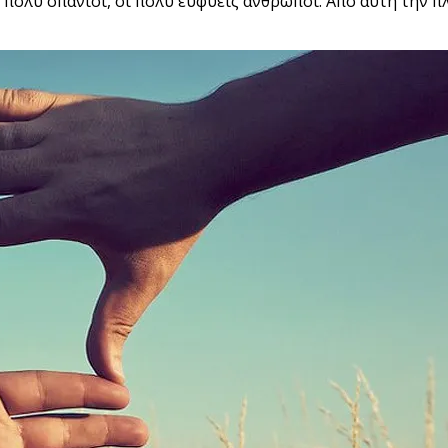
ι πολύ σπάνιοι, οι πολύ ευφυείς άνθρωποι. Από αυτή την πλ