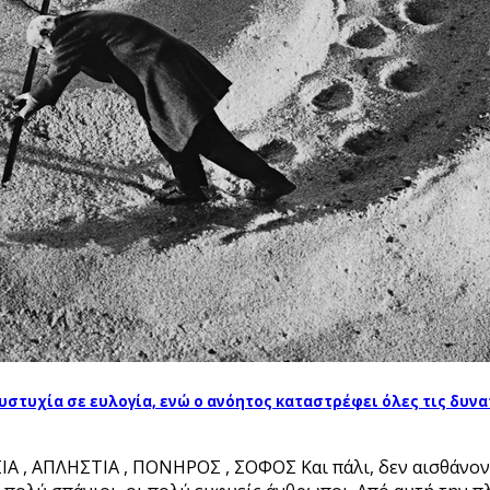
τυχία σε ευλογία, ενώ ο ανόητος καταστρέφει όλες τις δυνατ
ΙΑ , ΑΠΛΗΣΤΙΑ , ΠΟΝΗΡΟΣ , ΣΟΦΟΣ Και πάλι, δεν αισθάνοντ