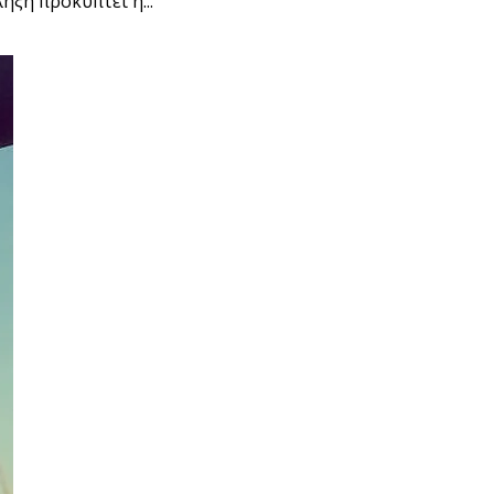
ήξη προκύπτει η...