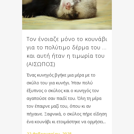
Τον ένοιαζε μόνο το κουνάβι
για το πολύτιµο δέρµα του …
και αυτή ήταν η τιμωρία του
(ΑΙΣΩΠΟΣ)
Ένας κυνηγός βγήκε µια µέρα µε το
σκύλο του για κυνήγι. Ήταν πολύ
έξυπνος ο σκύλος και ο κυνηγός τον
αγαπούσε σαν παιδί του. Όλη τη µέρα
τον έπαιρνε µαζί του, όπου κι αν
πήγαινε. Ξαφνικά, ο σκύλος πήρε είδηση
ένα κουνάβι κι ετοιµάστηκε να ορµήσει...
22 Φεβρουαρίου, 2025