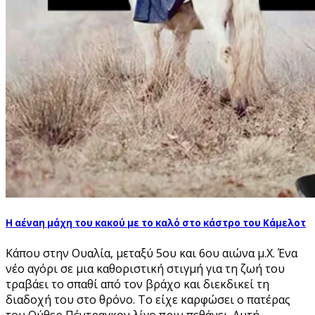
Η αέναη μάχη του κακού με το καλό στο κάστρο του Κάμελοτ
Κάπου στην Ουαλία, μεταξύ 5ου και 6ου αιώνα μ.Χ. Ένα
νέο αγόρι σε μια καθοριστική στιγμή για τη ζωή του
τραβάει το σπαθί από τον βράχο και διεκδικεί τη
διαδοχή του στο θρόνο. Το είχε καρφώσει ο πατέρας
του Ούθερ Πέντραγκον λίγο πριν πεθάνει. Αυτή...