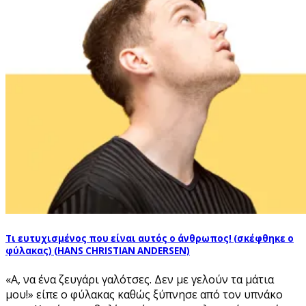
Τι ευτυχισμένος που είναι αυτός ο άνθρωπος! (σκέφθηκε ο
φύλακας) (HANS CHRISTIAN ANDERSEN)
«Α, να ένα ζευγάρι γαλότσες. Δεν με γελούν τα μάτια
μου!» είπε ο φύλακας καθώς ξύπνησε από τον υπνάκο