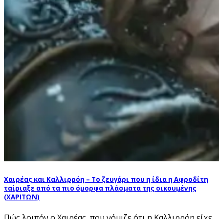
Χαιρέας και Καλλιρρόη – Το ζευγάρι που η ίδια η Αφροδίτη
ταίριαξε από τα πιο όμορφα πλάσματα της οικουμένης
(ΧΑΡΙΤΩΝ)
Πώς λοιπόν ο Χαιρέας, που νόμιζε ότι η Καλλιρρόη είχε