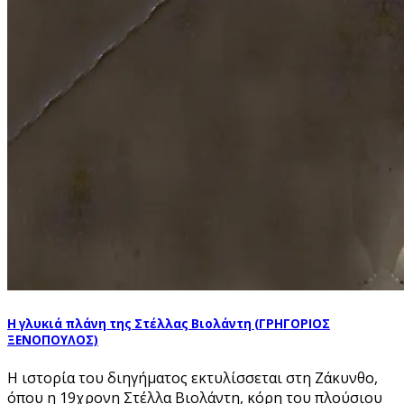
Η γλυκιά πλάνη της Στέλλας Βιολάντη (ΓΡΗΓΟΡΙΟΣ
ΞΕΝΟΠΟΥΛΟΣ)
Η ιστορία του διηγήματος εκτυλίσσεται στη Ζάκυνθο,
όπου η 19χρονη Στέλλα Βιολάντη, κόρη του πλούσιου