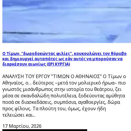
Ο Τίμων, “δωροδοκώντας φιλίες”, κουκουλώνει τον θόρυβο
και δημιουργεί αυταπάτες ως εάν αυτές να μπορούσαν να
διαρκέσουν αιωνίως (ΕΡΙ ΚΥΡΓΙΑ)
ΑΝΑΛΥΣΗ ΤΟΥ ΕΡΓΟΥ "ΤΙΜΩΝ Ο ΑΘΗΝΑΙΟΣ" O Τίμων ο
Αθηναίος, ο… δεύτερος –μετά τον μολιερικό ήρωα– πιο
γνωστός μισάνθρωπος στην ιστορία του θεάτρου, ζει
μέσα σε σκανδαλώδη πολυτέλεια, ξοδεύοντας αμύθητα
ποσά σε διασκεδάσεις, συμπόσια, αγαθοεργίες, δώρα
προς φίλους. Τα πλούτη του, όμως, έχουν ήδη
τελειώσει και...
17 Μαρτίου, 2026