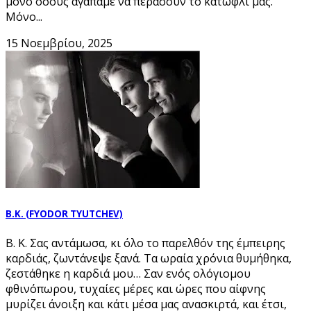
μόνο όσους αγαπάμε να περάσουν το κατώφλι μας.
Μόνο...
15 Νοεμβρίου, 2025
Β.Κ. (FYODOR TYUTCHEV)
Β. Κ. Σας αντάμωσα, κι όλο το παρελθόν της έμπειρης
καρδιάς, ζωντάνεψε ξανά. Τα ωραία χρόνια θυμήθηκα,
ζεστάθηκε η καρδιά μου… Σαν ενός ολόγιομου
φθινόπωρου, τυχαίες μέρες και ώρες που αίφνης
μυρίζει άνοιξη και κάτι μέσα μας ανασκιρτά, και έτσι,