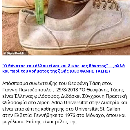
“Ο θάνατος του άλλου είναι και δικός μας θάνατος” … ,αλλά
και περί του νοήματος της ζωής (ΘΕΟΦΑΝΗΣ ΤΑΣΗΣ)
Απόσπασμα συνέντευξης του Θεοφάνη Τάση στον
Γιάννη Πανταζόπουλο , 29/8/2018 *Ο Θεοφάνης Τάσης
είναι Έλληνας φιλόσοφος. Διδάσκει Σύγχρονη Πρακτική
Φιλοσοφία στο Alpen-Adria Universität στην Αυστρία και
είναι επισκέπτης καθηγητής στο Universität St. Gallen
στην Ελβετία. Γεννήθηκε το 1976 στο Μόναχο, όπου και
μεγάλωσε. Επίσης είναι μέλος της...