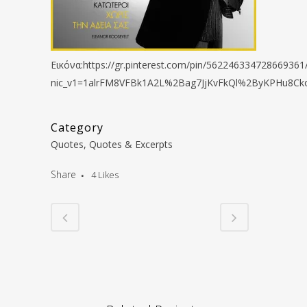
Εικόνα:https://gr.pinterest.com/pin/562246334728669361
nic_v1=1alrFM8VFBk1A2L%2Bag7JjKvFkQl%2ByKPHu8Ck
Category
Quotes, Quotes & Excerpts
Share
4
Likes