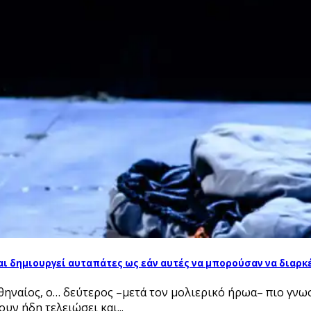
ι δημιουργεί αυταπάτες ως εάν αυτές να μπορούσαν να διαρκέ
ίος, ο… δεύτερος –μετά τον μολιερικό ήρωα– πιο γνωστό
υν ήδη τελειώσει και...