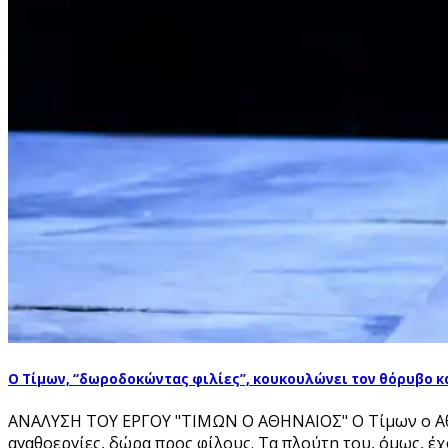
Ο Τίμων, “δωροδοκώντας φιλίες”, κουκουλώνει τον θόρυβο κα
ΑΝΑΛΥΣΗ ΤΟΥ ΕΡΓΟΥ "ΤΙΜΩΝ Ο ΑΘΗΝΑΙΟΣ" O Τίμων ο Αθηνα
αγαθοεργίες, δώρα προς φίλους. Τα πλούτη του, όμως, έχο