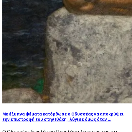
Με έξυπνα ψέματα κατόρθωσε ο Οδυσσέας να αποκρύψει
την επιστροφή του στην Ιθάκη , λύγισε όμως όταν …
Ο Οδυσσέας ξεγελά την Πηνελόπη λέγοντάς της ότι