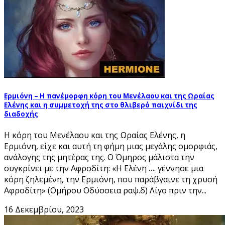
Ερμιόνη – Η πανέμορφη κόρη του Μενέλαου και της Ωραίας
Ελένης και η συμμετοχή της στο θλιβερό παιχνίδι της
διαδοχής
Η κόρη του Μενέλαου και της Ωραίας Ελένης, η
Ερμιόνη, είχε και αυτή τη φήμη μιας μεγάλης ομορφιάς,
ανάλογης της μητέρας της. Ο Όμηρος μάλιστα την
συγκρίνει με την Αφροδίτη: «H Ελένη …. γέννησε μια
κόρη ζηλεμένη, την Ερμιόνη, που παράβγαινε τη χρυσή
Αφροδίτη» (Ομήρου Οδύσσεια ραψ.δ) Λίγο πριν την...
16 Δεκεμβρίου, 2023