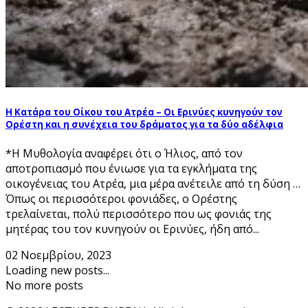
Η Κατάρα του Οίκου του Ατρέα – Οι Ερινύες κυνηγούν τον
Ορέστη και η συνέχεια του δράματος για τα δύο αδέλφια
*Η Μυθολογία αναφέρει ότι ο Ήλιος, από τον
αποτροπιασμό που ένιωσε για τα εγκλήματα της
οικογένειας του Ατρέα, μια μέρα ανέτειλε από τη δύση …
Όπως οι περισσότεροι φονιάδες, ο Ορέστης
τρελαίνεται, πολύ περισσότερο που ως φονιάς της
μητέρας του τον κυνηγούν οι Ερινύες, ήδη από...
02 Νοεμβρίου, 2023
Loading new posts...
No more posts