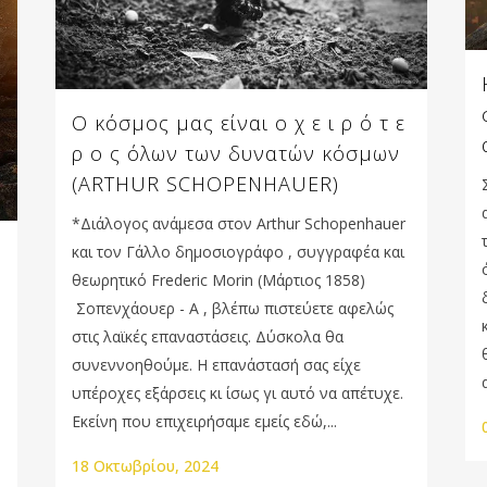
Ο κόσμος μας είναι ο χ ε ι ρ ό τ ε
ρ ο ς όλων των δυνατών κόσμων
(ARTHUR SCHOPENHAUER)
*Διάλογος ανάμεσα στον Arthur Schopenhauer
και τον Γάλλο δημοσιογράφο , συγγραφέα και
θεωρητικό Frederic Morin (Μάρτιος 1858)
Σοπενχάουερ - Α , βλέπω πιστεύετε αφελώς
στις λαϊκές επαναστάσεις. Δύσκολα θα
συνεννοηθούμε. Η επανάστασή σας είχε
υπέροχες εξάρσεις κι ίσως γι αυτό να απέτυχε.
Εκείνη που επιχειρήσαμε εμείς εδώ,...
18 Οκτωβρίου, 2024