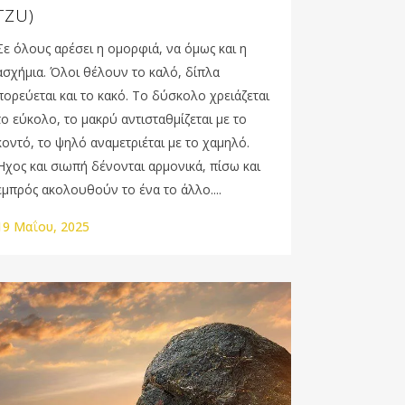
TZU)
Σε όλους αρέσει η οµορφιά, να όµως και η
ασχήµια. Όλοι θέλουν το καλό, δίπλα
πορεύεται και το κακό. Το δύσκολο χρειάζεται
το εύκολο, το µακρύ αντισταθµίζεται µε το
κοντό, το ψηλό αναµετριέται µε το χαµηλό.
Ήχος και σιωπή δένονται αρµονικά, πίσω και
εµπρός ακολουθούν το ένα το άλλο....
19 Μαΐου, 2025