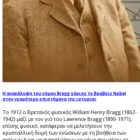
Η ανακάλυψη του νόμου Bragg χάρισε το βραβείο Nobel
στον νεαρότερο επιστήμονα της ιστορίας
Το 1912 ο Βρετανός φυσικός William Henry Bragg (1862-
1942) μαζί με τον γιό του Lawrence Bragg (1890-1971),
επίσης φυσικό, κατάφεραν να μελετήσουν την
κρυσταλλική δομή των ενώσεων με τη βοήθεια των
ακτίνων Χ και να ανακαλύψουν το νόμο που φέρει το