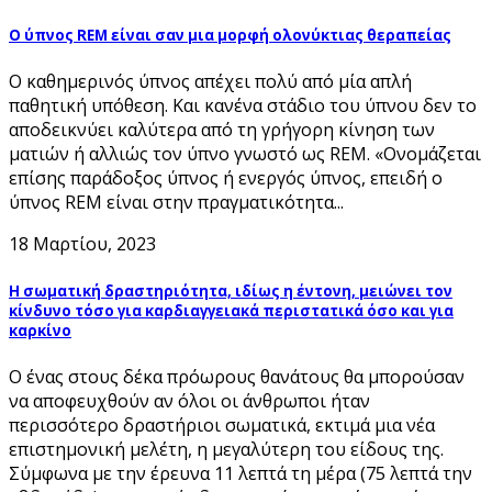
Ο ύπνος REM είναι σαν μια μορφή ολονύκτιας θεραπείας
Ο καθημερινός ύπνος απέχει πολύ από μία απλή
παθητική υπόθεση. Και κανένα στάδιο του ύπνου δεν το
αποδεικνύει καλύτερα από τη γρήγορη κίνηση των
ματιών ή αλλιώς τον ύπνο γνωστό ως REM. «Ονομάζεται
επίσης παράδοξος ύπνος ή ενεργός ύπνος, επειδή ο
ύπνος REM είναι στην πραγματικότητα...
18 Μαρτίου, 2023
Η σωματική δραστηριότητα, ιδίως η έντονη, μειώνει τον
κίνδυνο τόσο για καρδιαγγειακά περιστατικά όσο και για
καρκίνο
Ο ένας στους δέκα πρόωρους θανάτους θα μπορούσαν
να αποφευχθούν αν όλοι οι άνθρωποι ήταν
περισσότερο δραστήριοι σωματικά, εκτιμά μια νέα
επιστημονική μελέτη, η μεγαλύτερη του είδους της.
Σύμφωνα με την έρευνα 11 λεπτά τη μέρα (75 λεπτά την