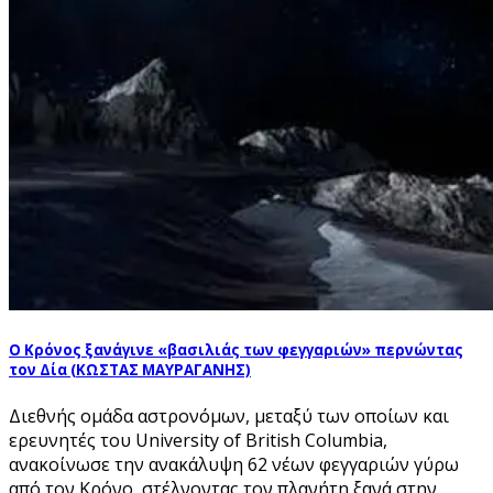
Ο Κρόνος ξανάγινε «βασιλιάς των φεγγαριών» περνώντας
τον Δία (ΚΩΣΤΑΣ ΜΑΥΡΑΓΑΝΗΣ)
Διεθνής ομάδα αστρονόμων, μεταξύ των οποίων και
ερευνητές του University of British Columbia,
ανακοίνωσε την ανακάλυψη 62 νέων φεγγαριών γύρω
από τον Κρόνο, στέλνοντας τον πλανήτη ξανά στην