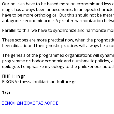
Our policies have to be based more on economic and less on 
magic has always been antieconomic. In an epoch characte
have to be more orthological. But this should not be me
antagonize economic acme. A greater harmonization betwee
Parallel to this, we have to synchronize and harmonize mo
These scopes are more practical now, when the prognostics
been didactic and their gnostic practices will always be a
The genesis of the programmed organisations will dynamize 
programme orthodox economic and numismatic policies, alt
epilogue, I emphasize my eulogy to the philoxenous autoc
ΠΗΓΗ : in.gr
EIKONA : thessalonikiartsandcalture.gr
Tags:
ΞΕΝΟΦΩΝ ΖΟΛΩΤΑΣ ΛΟΓΟΣ