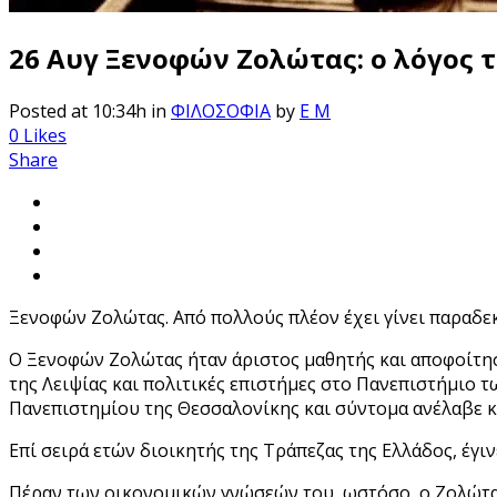
26 Αυγ
Ξενοφών Ζολώτας: ο λόγος το
Posted at 10:34h
in
ΦΙΛΟΣΟΦΙΑ
by
E M
0
Likes
Share
Ξενοφών Ζολώτας. Από πολλούς πλέον έχει γίνει παραδεκ
Ο Ξενοφών Ζολώτας ήταν άριστος μαθητής και αποφοίτη
της Λειψίας και πολιτικές επιστήμες στο Πανεπιστήμιο 
Πανεπιστημίου της Θεσσαλονίκης και σύντομα ανέλαβε κα
Επί σειρά ετών διοικητής της Τράπεζας της Ελλάδος, έ
Πέραν των οικονομικών γνώσεών του, ωστόσο, ο Ζολώτας 