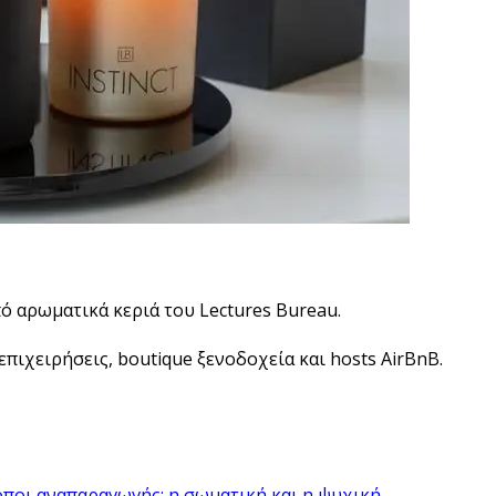
πό αρωματικά κεριά του Lectures Bureau.
πιχειρήσεις, boutique ξενοδοχεία και hosts AirBnB.
ποι αναπαραγωγής: η σωματική και η ψυχική