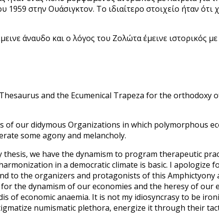
ου 1959 στην Ουάσιγκτον. Το ιδιαίτερο στοιχείο ήταν ότι 
ινε άναυδο και ο λόγος του Ζολώτα έμεινε ιστορικός με 
 Thesaurus and the Ecumenical Trapeza for the orthodoxy of
s of our didymous Organizations in which polymorphous ec
nerate some agony and melancholy.
y thesis, we have the dynamism to program therapeutic prac
harmonization in a democratic climate is basic. I apologize 
nd to the organizers and protagonists of this Amphictyony
 for the dynamism of our economies and the heresy of our 
 of economic anaemia. It is not my idiosyncrasy to be ironic
igmatize numismatic plethora, energize it through their tact