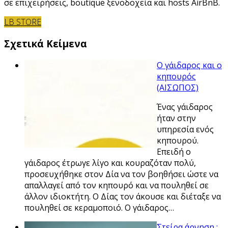
σε επιχειρήσεις, boutique ξενοδοχεία και hosts AirBnB.
LB STORE
Σχετικά Κείμενα
Ο γάιδαρος και ο
κηπουρός
(ΑΙΣΩΠΟΣ)
Ένας γάιδαρος
ήταν στην
υπηρεσία ενός
κηπουρού.
Επειδή ο
γάιδαρος έτρωγε λίγο και κουραζόταν πολύ,
προσευχήθηκε στον Δία να τον βοηθήσει ώστε να
απαλλαγεί από τον κηπουρό και να πουληθεί σε
άλλον ιδιοκτήτη. Ο Δίας τον άκουσε και διέταξε να
πουληθεί σε κεραμοποιό. Ο γάιδαρος…
Στείρα άρνηση :