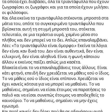
τα οποία έχει διαβάσει, όλα τα τριαντάφυλλα που έχουν
ζωγραφίσει οι ζωγράφοι και για τα οποία έχουν μιλήσει
οι φιλόσοφοι.
Και όλα εκείνα τα τριαντάφυλλα στέκονται μπροστά στα
μάτια του, οπότε το συγκεκριμένο τριαντάφυλλο που
βρίσκεται αυτή τη στιγμή μπροστά του, στέκεται
τελευταίο, σε μια τεράστια ουρά, χαμένο μέσα στο
πλήθος και δεν μπορεί να το δει. Απλώς επαναλαμβάνει.
Λέει: «Το τριαντάφυλλο είναι όμορφο.» Εκείνα τα λόγια
δεν είναι καν δικά του. Δεν είναι αυθεντικά, δεν είναι
ειλικρινή, δεν είναι αληθινά. Είναι η φωνή κάποιου
άλλου κ εκείνος παίζει απλώς μια κασέτα.
Βλακεία είναι το να επαναλαμβάνεις τους άλλους. Είναι
κάτι φτηνό, επειδή δεν χρειάζεται να μάθεις εσύ ο ίδιος.
Το να μάθεις εσύ ο ίδιος είναι επίπονο. Χρειάζεται να
έχει κανείς κότσια για να μπορεί να μαθαίνει. Το να
μαθαίνεις, σημαίνει να είσαι έτοιμος να παρατήσεις το
παλιό και να είσαι συνεπώς έτοιμος να αποδεχθείς το
καινούριο. Το να μαθαίνεις, σημαίνει να μην έχεις
εγωισμό.
Και ποτέ κανείς δεν ξέρει πού θα σε οδηγήσουν αυτά