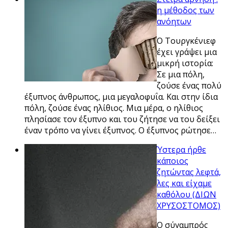
η μέθοδος των
ανόητων
Ο Τουργκένιεφ
έχει γράψει μια
μικρή ιστορία:
Σε μια πόλη,
ζούσε ένας πολύ
έξυπνος άνθρωπος, μια μεγαλοφυΐα. Και στην ίδια
πόλη, ζούσε ένας ηλίθιος. Μια μέρα, ο ηλίθιος
πλησίασε τον έξυπνο και του ζήτησε να του δείξει
έναν τρόπο να γίνει έξυπνος. Ο έξυπνος ρώτησε…
Ύστερα ήρθε
κάποιος
ζητώντας λεφτά,
λες και είχαμε
καθόλου (ΔΙΩΝ
ΧΡΥΣΟΣΤΟΜΟΣ)
Ο σύγαμπρός