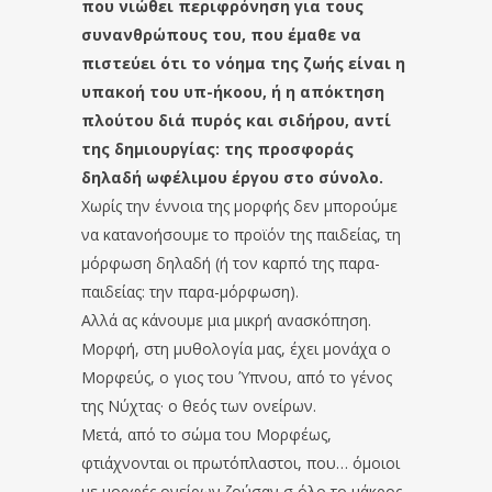
που νιώθει περιφρόνηση για τους
συνανθρώπους του, που έμαθε να
πιστεύει ότι το νόημα της ζωής είναι η
υπακοή του υπ-ήκοου, ή η απόκτηση
πλούτου διά πυρός και σιδήρου, αντί
της δημιουργίας: της προσφοράς
δηλαδή ωφέλιμου έργου στο σύνολο.
Χωρίς την έννοια της μορφής δεν μπορούμε
να κατανοήσουμε το προϊόν της παιδείας, τη
μόρφωση δηλαδή (ή τον καρπό της παρα-
παιδείας: την παρα-μόρφωση).
Αλλά ας κάνουμε μια μικρή ανασκόπηση.
Μορφή, στη μυθολογία μας, έχει μονάχα ο
Μορφεύς, ο γιος του Ύπνου, από το γένος
της Νύχτας· ο θεός των ονείρων.
Μετά, από το σώμα του Μορφέως,
φτιάχνονται οι πρωτόπλαστοι, που… όμοιοι
με μορφές ονείρων ζούσαν σ όλο το μάκρος