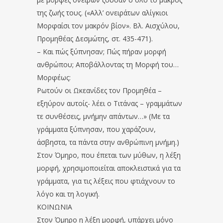
της ζωής τους. («Αλλ’ ονειράτων αλίγκιοι
Μορφαίσι τον μακρόν βίον». Βλ. Αισχύλου,
Προμηθέας Δεσμώτης, στ. 435-471).
– Και πώς ξύπνησαν; Πώς πήραν μορφή
ανθρώπου; Αποβάλλοντας τη Μορφή του…
Μορφέως:
Ρωτούν οι Ωκεανίδες τον Προμηθέα –
εξηύρον αυτοίς- λέει ο Τιτάνας – γραμμάτων
τε συνθέσεις, μνήμην απάντων…» (Με τα
γράμματα ξύπνησαν, που χαράζουν,
άσβηστα, τα πάντα στην ανθρώπινη μνήμη.)
Στον Όμηρο, που έπεται των μύθων, η λέξη
μορφή, χρησιμοποιείται αποκλειστικά για τα
γράμματα, για τις λέξεις που φτιάχνουν το
λόγο και τη λογική.
ΚΟΙΝΩΝΙΑ
Στον Όμηρο η λέξη μορφή, υπάρχει μόνο