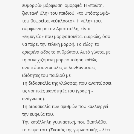
ευμορφία· μόρφωση· ομορφιά. Η «πρώτη,
ζωντανή ύλη» του παιδιού, «το υπόστρωμά»
του θεωρείται «εύπλαστο». Η «ύλη» του,
σύμφωνα με τον Αριστοτέλη, είναι
«εκμαγείο» που μορφοποιείται διαρκώς, όσο
να πάρει την τελική μορφή. Το
είδος
, το
ορισμένο είδος
το ανθρώπου. Αυτό γίνεται με
τη συνεχιζόμενη μορφοποίηση καθώς
αναπτύσσονται όλες οι λανθάνουσες
ιδιότητες του παιδιού με:
Τη διδασκαλία της γλώσσας, που αναπτύσσει
τις νοητικές ικανότητές του (γραφή –
ανάγνωση).
Τη διδασκαλία των αριθμών που καλλιεργεί
την ευφυΐα του.
Την κατάλληλη γυμναστική, που διαπλάθει
το σώμα του. (Σκοπός της γυμναστικής – λέει