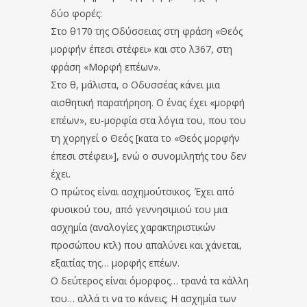
δύο φορές:
Στο θ170 της Οδύσσειας στη φράση «Θεός
μορφήν έπεσι στέφει» και στο λ367, στη
φράση «Μορφή επέων».
Στο θ, μάλιστα, ο Οδυσσέας κάνει μια
αισθητική παρατήρηση. Ο ένας έχει «μορφή
επέων», ευ-μορφία στα λόγια του, που του
τη χορηγεί ο Θεός [κατα το «Θεός μορφήν
έπεσι στέφει»], ενώ ο συνομιλητής του δεν
έχει.
Ο πρώτος είναι ασχημούτσικος. Έχει από
φυσικού του, από γεννησιμιού του μια
ασχημία (αναλογίες χαρακτηριστικών
προσώπου κτλ) που απαλύνει και χάνεται,
εξαιτίας της… μορφής επέων.
Ο δεύτερος είναι όμορφος… τρανά τα κάλλη
του… αλλά τι να το κάνεις; Η ασχημία των