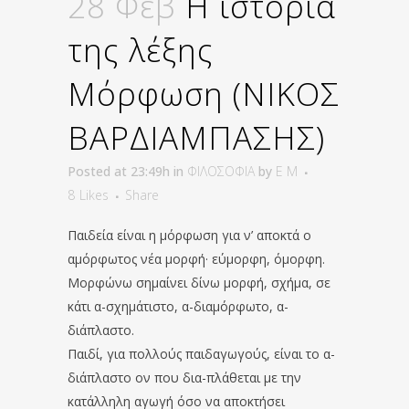
28 Φεβ
Η ιστορία
της λέξης
Μόρφωση (ΝΙΚΟΣ
ΒΑΡΔΙΑΜΠΑΣΗΣ)
Posted at 23:49h
in
ΦΙΛΟΣΟΦΙΑ
by
E M
8
Likes
Share
Παιδεία είναι η μόρφωση για ν’ αποκτά ο
αμόρφωτος νέα μορφή· εύμορφη, όμορφη.
Μορφώνω σημαίνει δίνω μορφή, σχήμα, σε
κάτι α-σχημάτιστο, α-διαμόρφωτο, α-
διάπλαστο.
Παιδί, για πολλούς παιδαγωγούς, είναι το α-
διάπλαστο ον που δια-πλάθεται με την
κατάλληλη αγωγή όσο να αποκτήσει