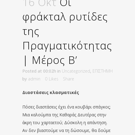
16 Οκτ
Οι
φράκταλ ρυτίδες
της
Πραγματικότητας
| Μέρος Β’
Posted at 00:02h
in
Uncategorized
,
ΕΠΙΣΤΗΜΗ
by
admin
0
Likes
Share
Διαστάσεις κλασματικές
Πόσες διαστάσεις έχει ένα κουβάρι σπάγκος;
Μια καλούμπα της Καθαράς Δευτέρας στην
άκρη του χαρταετού; Δύσκολη η απάντηση.
Αν δεν βιαστούμε να τη δώσουμε, θα δούμε