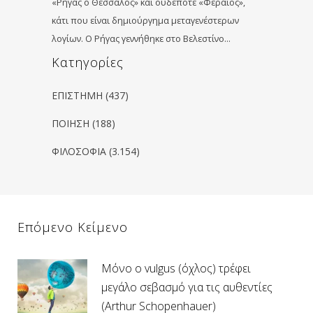
«Ρήγας ο Θεσσαλός» και ουδέποτε «Φεραίος»,
κάτι που είναι δημιούργημα μεταγενέστερων
λογίων. Ο Ρήγας γεννήθηκε στο Βελεστίνο…
Kατηγορίες
ΕΠΙΣΤΗΜΗ
(437)
ΠΟΙΗΣΗ
(188)
ΦΙΛΟΣΟΦΙΑ
(3.154)
Επόμενο Κείμενο
Μόνο ο vulgus (όχλος) τρέφει
μεγάλο σεβασμό για τις αυθεντίες
(Arthur Schopenhauer)