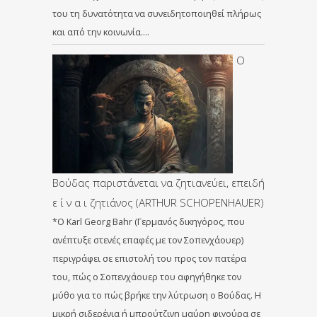
του τη δυνατότητα να συνειδητοποιηθεί πλήρως
και από την κοινωνία….
Ο
Βούδας παριστάνεται να ζητιανεύει, επειδή
ε ί ν α ι ζητιάνος (ARTHUR SCHOPENHAUER)
*Ο Karl Georg Bahr (Γερμανός δικηγόρος, που
ανέπτυξε στενές επαφές με τον Σοπενχάουερ)
περιγράφει σε επιστολή του προς τον πατέρα
του, πώς ο Σοπενχάουερ του αφηγήθηκε τον
μύθο για το πώς βρήκε την λύτρωση ο Βούδας. Η
μικρή σιδερένια ή μπρούτζινη μαύρη φιγούρα σε