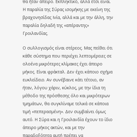
θα ήταν άπειρο. Εκπληκτικό, αλλά έτσι είναι.
Η παραλία της Σύρας ισομήκης με εκείνη της
βραχονησίδας Ινία, αλλά και με την άλλη, την
παραλία δηλαδή της «απέραντης»
Γροιλανδίας.
Ο συλλογισμός είναι στέρεος. Μας πείθει ότι
κάθε σύστημα που περιέχει λεπτομέρειες σε
ολοένα μικρότερες κλίμακες έχει άπειρο
μήκος. Είναι φράκταλ. Δεν έχει κάποιο σχήμα
ευκλείδειο. Αν συνέβαινε κάτι τέτοιο, αν
ήταν, λόγου χάριν, κύκλος, με την ίδια τη
μέθοδο της πρόσθεσης όλο και μικρότερων
τμημάτων, θα συγκλίναμε τελικά σε κάποια
τιμή «πεπερασμένη». Δεν συμβαίνει όμως
αυτό. Η Σύρα και η Γροιλανδία έχουν το ίδιο
άπειρο μήκος ακτών, και με την
παραδοξότητα αυτή πρέπει να