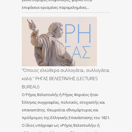
επιφάνεια ορισμένες παραμελημένες…
“Όποιος ελεύθερα συλλογάται, συλλογάται
καλά.” ΡΗΓΑΣ ΒΕΛΕΣΤΙΝΛΗΣ (LECTURES
BUREAU)
Ο Ρήγας Βελεστινλής ή Ρήγας Φεραίος ήταν
Έλληνας συγγραφέας, πολιτικός, στοχαστής και
επαναστάτης. Θεωρείται εθνομάρτυρας και
πρόδρομος της Ελληνικής Επανάστασης του 1821.
Ο ίδιος υπέγραφε ως «Ρήγας Βελεστινλής» ή